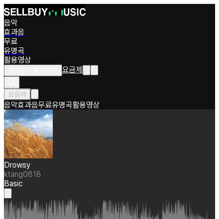
음악
효과음
무료
유명곡
활용영상
요금제
로그인 / 회원가입
요금제
음악
효과음
무료
유명곡
활용영상
Drowsy
ktang0818
Basic