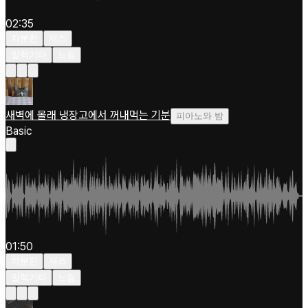
02:35
차분한
재즈
일렉기타
느림
새벽에 몰래 냉장고에서 꺼내먹는 기분
피아노와 밤
Basic
01:50
차분한
재즈
일렉기타
느림