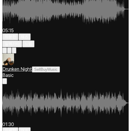
05:15
차분한
재즈
일렉기타
느림
Drunken Night
SellBuyMusic
Basic
01:30
차분한
재즈