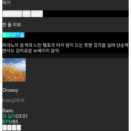
악기
일렉기타
키
드럼
한 줄 리뷰
셀뮤GPT🤖
피아노의
음색과
느린
템포가
마치
잠이
드는
듯한
감각을
살려
단순하
면서도
감미로운
뉴에이지
음악.
Drowsy
ktang0818
Basic
곡 길이
03:01
BPM
85