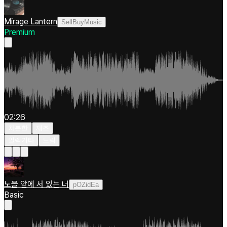
Mirage Lantern
SellBuyMusic
Premium
02:26
차분한
재즈
일렉기타
느림
노을 앞에 서 있는 너
pOZidEa
Basic