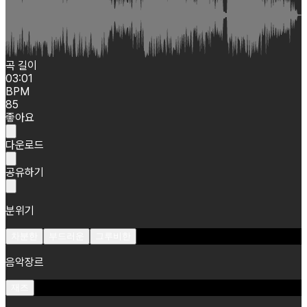
곡 길이
03:01
BPM
85
좋아요
다운로드
공유하기
분위기
차분한
부드러운
그루비한
음악장르
재즈