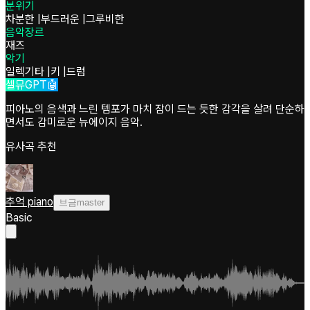
분위기
차분한
|
부드러운
|
그루비한
음악장르
재즈
악기
일렉기타
|
키
|
드럼
셀뮤GPT🤖
피아노의 음색과 느린 템포가 마치 잠이 드는 듯한 감각을 살려 단순하
면서도 감미로운 뉴에이지 음악.
유사곡 추천
추억 piano
브금master
Basic