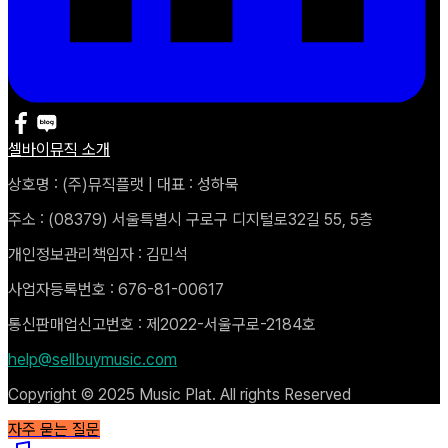
셀바이뮤직 소개
상호명 : (주)뮤직플랫 | 대표 : 성하묵
주소 : (08379) 서울특별시 구로구 디지털로32길 55, 5층
개인정보관리책임자 : 김민석
사업자등록번호 : 676-81-00617
통신판매업신고번호 : 제2022-서울구로-2184호
help@sellbuymusic.com
Copyright © 2025 Music Plat. All rights Reserved
자주 묻는 질문