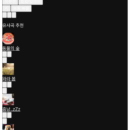
차분한
힙합/알앤비
키
보통 빠름
유사곡 추천
동물의 숲
와라 봄
흠냥..zZz