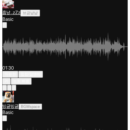
흠냥..zZz
브금냠냠
Basic
01:30
차분한
힙합/알앤비
키
보통 빠름
빙글빙글
BGMspace
Basic