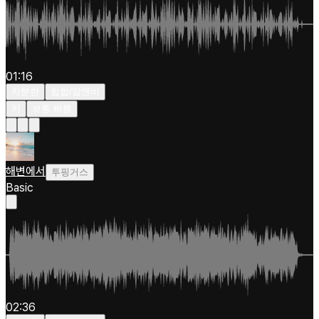
01:16
차분한
힙합/알앤비
키
보통 빠름
해변에서
투핑거스
Basic
02:36