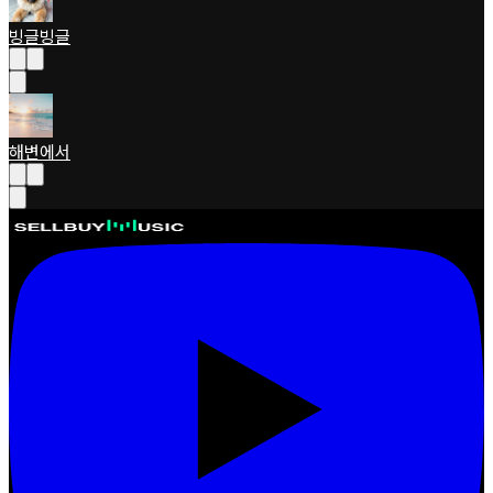
빙글빙글
해변에서