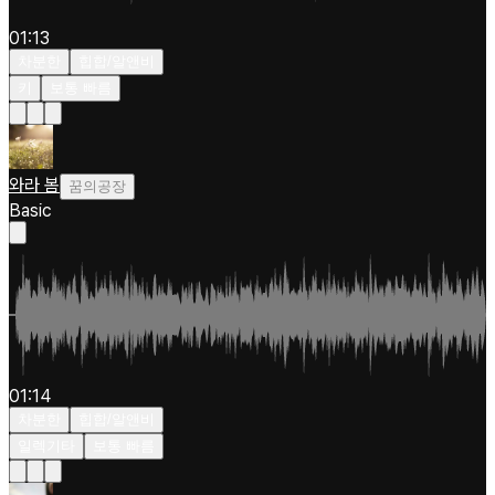
01:13
차분한
힙합/알앤비
키
보통 빠름
와라 봄
꿈의공장
Basic
01:14
차분한
힙합/알앤비
일렉기타
보통 빠름