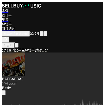
음악
효과음
무료
유명곡
활용영상
요금제
로그인 / 회원가입
요금제
음악
효과음
무료
유명곡
활용영상
BAEBAEBAE
유음yuem
Basic