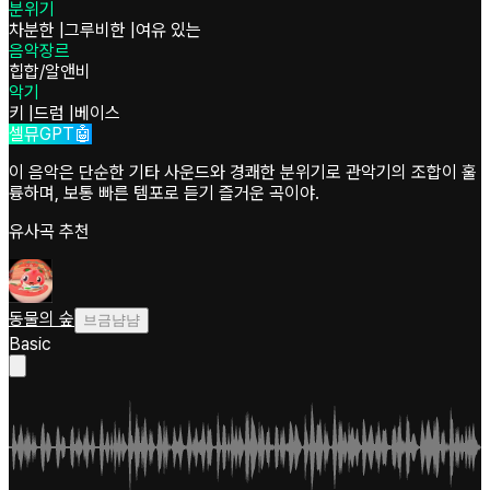
분위기
차분한
|
그루비한
|
여유 있는
음악장르
힙합/알앤비
악기
키
|
드럼
|
베이스
셀뮤GPT🤖
이 음악은 단순한 기타 사운드와 경쾌한 분위기로 관악기의 조합이 훌
륭하며, 보통 빠른 템포로 듣기 즐거운 곡이야.
유사곡 추천
동물의 숲
브금냠냠
Basic