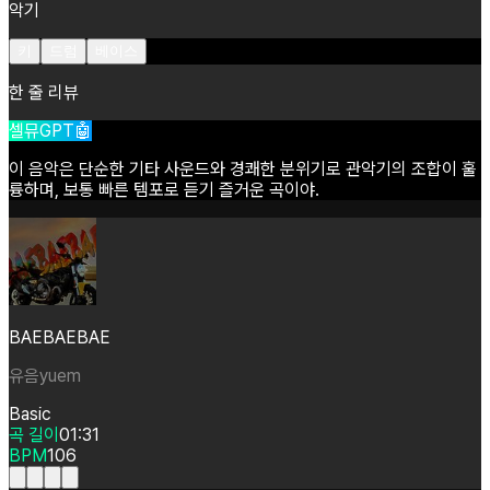
악기
키
드럼
베이스
한 줄 리뷰
셀뮤GPT🤖
이
음악은
단순한
기타
사운드와
경쾌한
분위기로
관악기의
조합이
훌
륭하며,
보통
빠른
템포로
듣기
즐거운
곡이야.
BAEBAEBAE
유음yuem
Basic
곡 길이
01:31
BPM
106