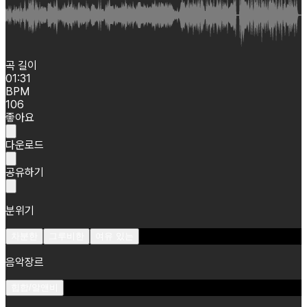
곡 길이
01:31
BPM
106
좋아요
다운로드
공유하기
분위기
차분한
그루비한
여유 있는
음악장르
힙합/알앤비