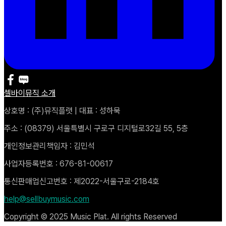
셀바이뮤직 소개
상호명 : (주)뮤직플랫 | 대표 : 성하묵
주소 : (08379) 서울특별시 구로구 디지털로32길 55, 5층
개인정보관리책임자 : 김민석
사업자등록번호 : 676-81-00617
통신판매업신고번호 : 제2022-서울구로-2184호
help@sellbuymusic.com
Copyright © 2025 Music Plat. All rights Reserved