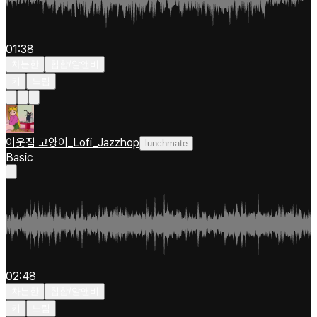
01:38
차분한
힙합/알앤비
키
느림
이웃집 고양이_Lofi_Jazzhop
lunchmate
Basic
02:48
차분한
힙합/알앤비
키
느림