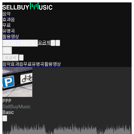
음악
효과음
무료
유명곡
활용영상
요금제
로그인 / 회원가입
요금제
음악
효과음
무료
유명곡
활용영상
PPP
SellBuyMusic
Basic