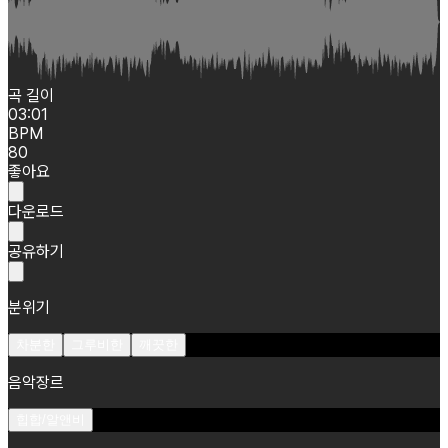
곡 길이
03:01
BPM
80
좋아요
다운로드
공유하기
분위기
차분한
그루비한
깨끗한
음악장르
힙합/알앤비