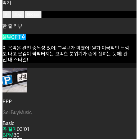
악기
키
드럼
베이스
한 줄 리뷰
셀뮤GPT🤖
이
음악은
완전
중독성
있어!
그루브가
미쳤어!
뭔가
이국적인
느낌
도
나고
웃김이
팍팍터지는
코믹한
분위기가
손에
잡히는
듯해!
완
전
내
스타일!
PPP
SellBuyMusic
Basic
곡 길이
03:01
BPM
80