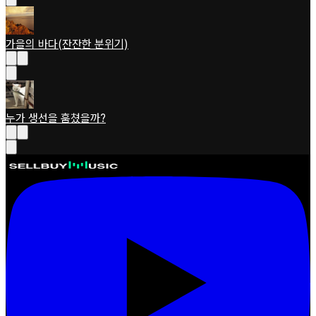
가을의 바다(잔잔한 분위기)
누가 생선을 훔쳤을까?