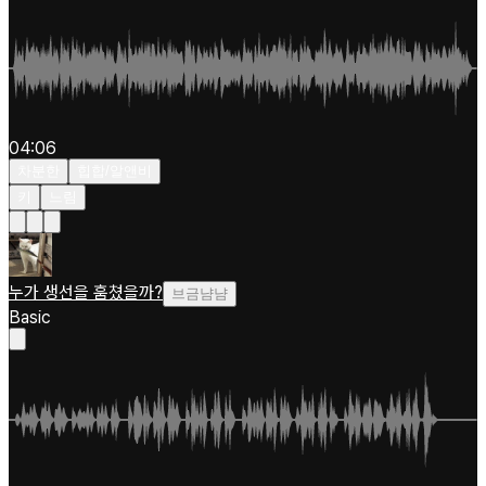
04:06
차분한
힙합/알앤비
키
느림
누가 생선을 훔쳤을까?
브금냠냠
Basic