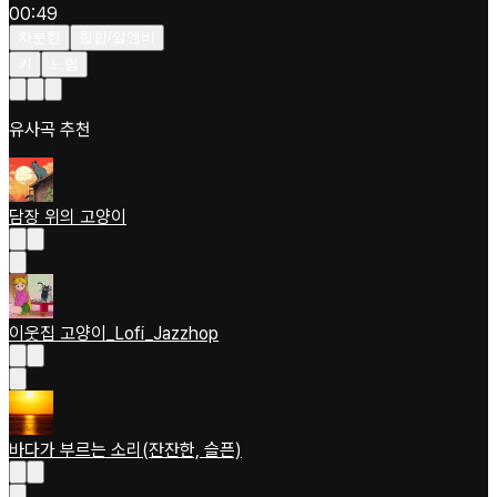
00:49
차분한
힙합/알앤비
키
느림
유사곡 추천
담장 위의 고양이
이웃집 고양이_Lofi_Jazzhop
바다가 부르는 소리(잔잔한, 슬픈)