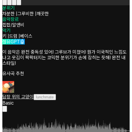
분위기
차분한
|
그루비한
|
깨끗한
음악장르
힙합/알앤비
악기
키
|
드럼
|
베이스
셀뮤GPT🤖
이 음악은 완전 중독성 있어! 그루브가 미쳤어! 뭔가 이국적인 느낌도
나고 웃김이 팍팍터지는 코믹한 분위기가 손에 잡히는 듯해! 완전 내
스타일!
유사곡 추천
담장 위의 고양이
lunchmate
Basic