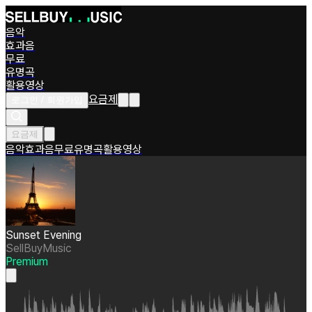
음악
효과음
무료
유명곡
활용영상
요금제
로그인 / 회원가입
요금제
음악
효과음
무료
유명곡
활용영상
Sunset Evening
SellBuyMusic
Premium