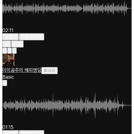
02:11
차분한
힙합/알앤비
키
느림
미미공주의 해피엔딩
휘모리
Basic
01:15
차분한
힙합/알앤비