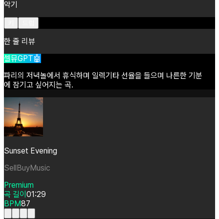
악기
키
드럼
한 줄 리뷰
셀뮤GPT🤖
파리의
저녁놀에서
휴식하며
일렉기타
선율을
들으며
나른한
기분
에
잠기고
싶어지는
곡.
Sunset Evening
SellBuyMusic
Premium
곡 길이
01:29
BPM
87