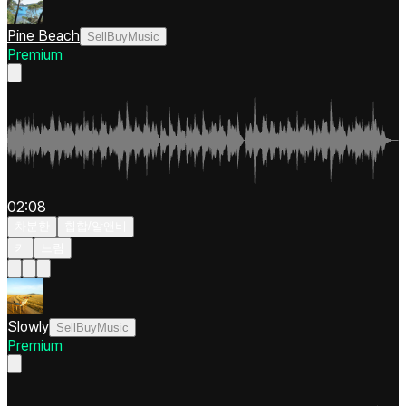
Pine Beach
SellBuyMusic
Premium
02:08
차분한
힙합/알앤비
키
느림
Slowly
SellBuyMusic
Premium