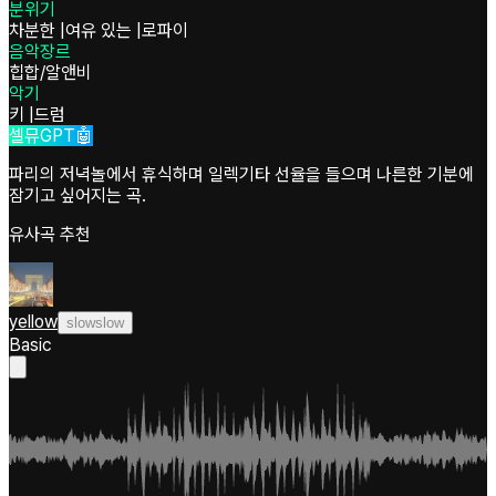
분위기
차분한
|
여유 있는
|
로파이
음악장르
힙합/알앤비
악기
키
|
드럼
셀뮤GPT🤖
파리의 저녁놀에서 휴식하며 일렉기타 선율을 들으며 나른한 기분에
잠기고 싶어지는 곡.
유사곡 추천
yellow
slowslow
Basic