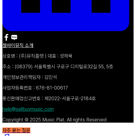
셀바이뮤직 소개
상호명 : (주)뮤직플랫 | 대표 : 성하묵
주소 : (08379) 서울특별시 구로구 디지털로32길 55, 5층
개인정보관리책임자 : 김민석
사업자등록번호 : 676-81-00617
통신판매업신고번호 : 제2022-서울구로-2184호
help@sellbuymusic.com
Copyright © 2025 Music Plat. All rights Reserved
자주 묻는 질문