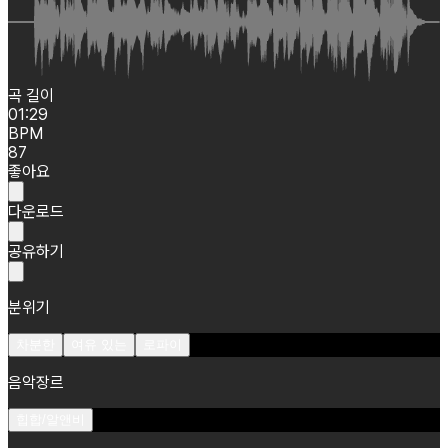
곡 길이
01:29
BPM
87
좋아요
다운로드
공유하기
분위기
차분한
여유 있는
로파이
음악장르
힙합/알앤비