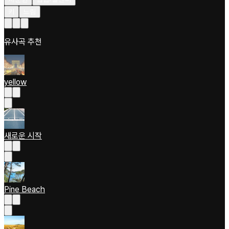
키
느림
유사곡 추천
yellow
새로운 시작
Pine Beach