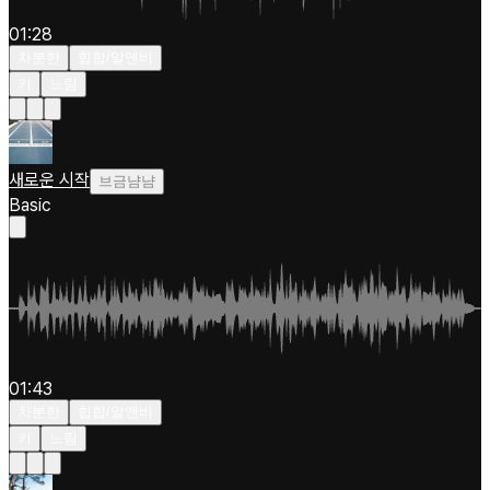
01:28
차분한
힙합/알앤비
키
느림
새로운 시작
브금냠냠
Basic
01:43
차분한
힙합/알앤비
키
느림