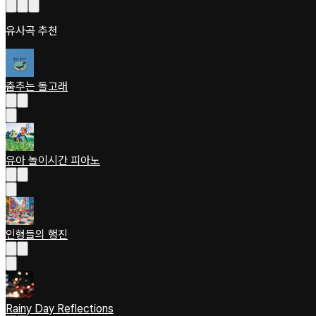
유사곡 추천
춤추는 돌고래
유아 놀이시간 피아노
인형들의 행진
Rainy Day Reflections