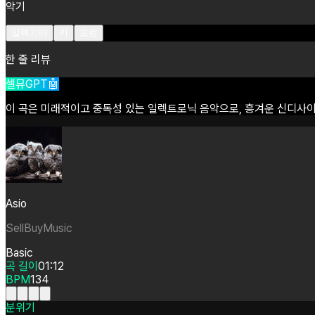
악기
일렉기타
키
드럼
한 줄 리뷰
셀뮤GPT🤖
이
곡은
미래적이고
중독성
있는
일렉트로닉
음악으로,
흥겨운
신디사
Asio
SellBuyMusic
Basic
곡 길이
01:12
BPM
134
분위기