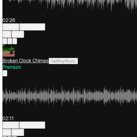
02:26
차분한
힙합/알앤비
키
빠름
Broken Clock Chimes
SellBuyMusic
Premium
02:11
차분한
힙합/알앤비
키
빠름