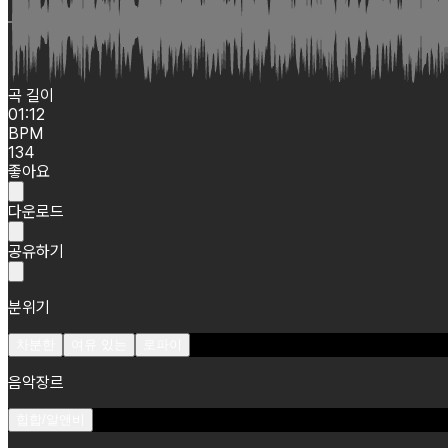
곡 길이
01:12
BPM
134
좋아요
다운로드
공유하기
분위기
차분한
여유 있는
로파이
음악장르
힙합/알앤비