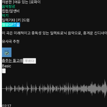
차분한
|
여유 있는
|
로파이
음악장르
힙합/알앤비
악기
일렉기타
|
키
|
드럼
셀뮤GPT🤖
이 곡은 미래적이고 중독성 있는 일렉트로닉 음악으로, 흥겨운 신디사이
유사곡 추천
춤추는 돌고래
푸르다
Basic
02:17