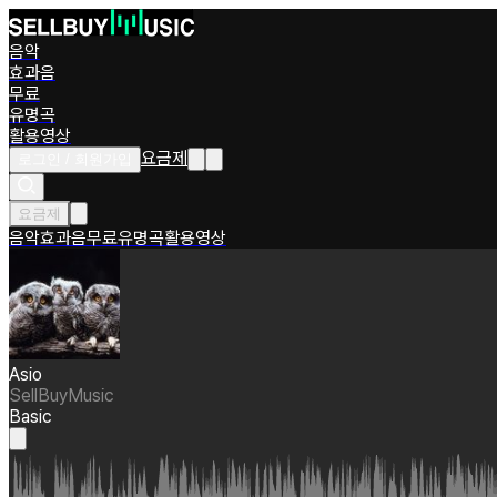
음악
효과음
무료
유명곡
활용영상
요금제
로그인 / 회원가입
요금제
음악
효과음
무료
유명곡
활용영상
Asio
SellBuyMusic
Basic