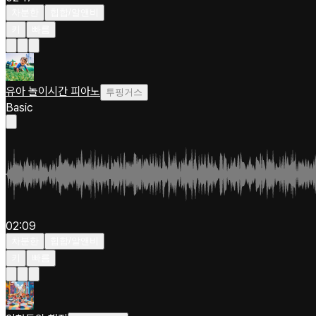
차분한
힙합/알앤비
키
빠름
유아 놀이시간 피아노
투핑거스
Basic
02:09
차분한
힙합/알앤비
키
빠름