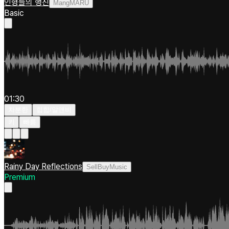
인형들의 행진
MangMARU
Basic
01:30
차분한
힙합/알앤비
키
빠름
Rainy Day Reflections
SellBuyMusic
Premium