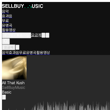
음악
효과음
무료
유명곡
활용영상
요금제
로그인 / 회원가입
요금제
음악
효과음
무료
유명곡
활용영상
All That Kush
SellBuyMusic
Basic