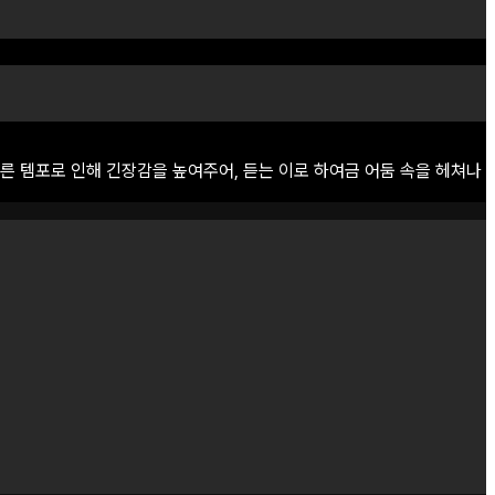
른
템포로
인해
긴장감을
높여주어,
듣는
이로
하여금
어둠
속을
헤쳐나