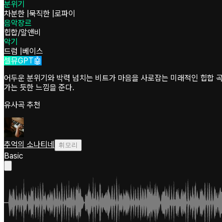
분위기
차분한
|
묵직한
|
로파이
음악장르
힙합/알앤비
악기
드럼
|
베이스
셀뮤GPT🤖
어두운 분위기와 박력 넘치는 비트가 마음을 사로잡는 미래적인 힙합 곡
가는 듯한 느낌을 준다.
유사곡 추천
추억의 소나티네
휘모리
Basic