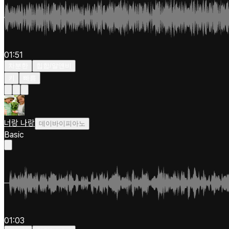
01:51
차분한
힙합/알앤비
키
빠름
너랑 나랑
데이바이피아노
Basic
01:03