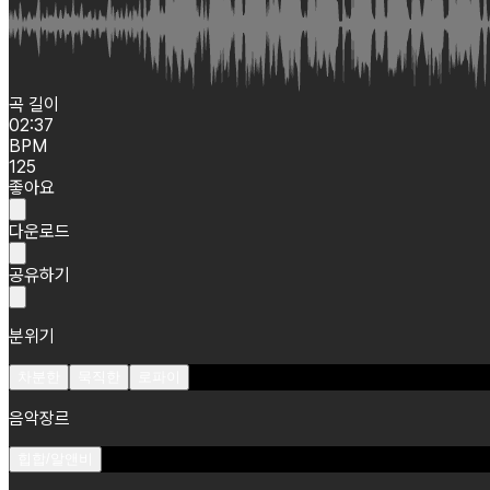
곡 길이
02:37
BPM
125
좋아요
다운로드
공유하기
분위기
차분한
묵직한
로파이
음악장르
힙합/알앤비