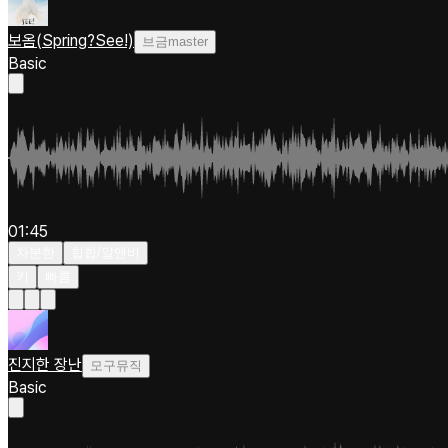
보옴(Spring?See!)
브금master
Basic
01:45
차분한
힙합/알앤비
키
빠름
진지한 장난
모구뮤직
Basic