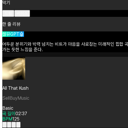
악기
드럼
베이스
한 줄 리뷰
셀뮤GPT🤖
어두운
분위기와
박력
넘치는
비트가
마음을
사로잡는
미래적인
힙합
곡
가는
듯한
느낌을
준다.
All That Kush
SellBuyMusic
Basic
곡 길이
02:37
BPM
125