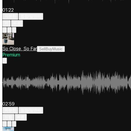
01:22
차분한
힙합/알앤비
키
빠름
So Close, So Far
SellBuyMusic
Premium
02:59
차분한
힙합/알앤비
드럼
빠름