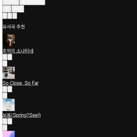
차분한
힙합/알앤비
키
빠름
유사곡 추천
추억의 소나티네
So Close, So Far
보옴(Spring?See!)