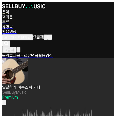
음악
효과음
무료
유명곡
활용영상
요금제
로그인 / 회원가입
요금제
음악
효과음
무료
유명곡
활용영상
달달하게 어쿠스틱 기타
SellBuyMusic
Premium