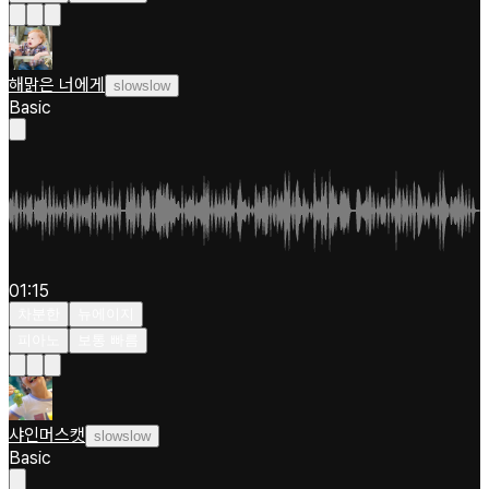
해맑은 너에게
slowslow
Basic
01:15
차분한
뉴에이지
피아노
보통 빠름
샤인머스캣
slowslow
Basic