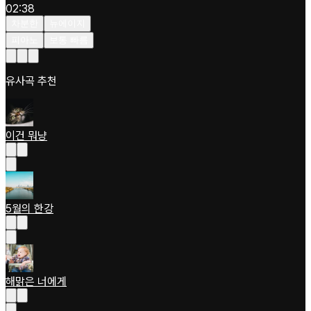
02:38
차분한
뉴에이지
피아노
보통 빠름
유사곡 추천
이건 뭐냥
5월의 한강
해맑은 너에게