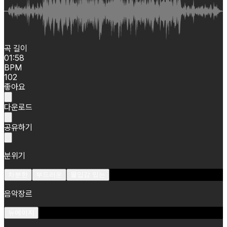
곡 길이
01:58
BPM
102
좋아요
다운로드
공유하기
분위기
차분한
부드러운
몰입감 있는
음악장르
뉴에이지