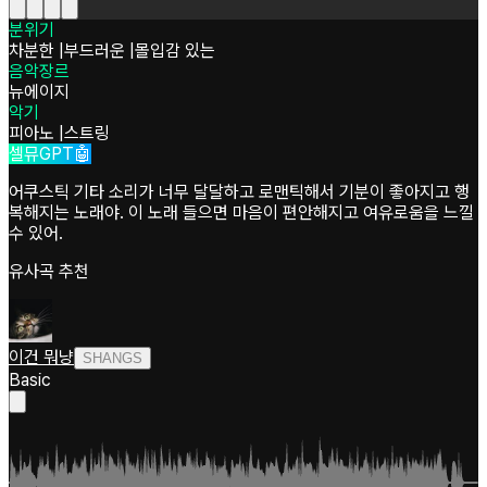
분위기
차분한
|
부드러운
|
몰입감 있는
음악장르
뉴에이지
악기
피아노
|
스트링
셀뮤GPT🤖
어쿠스틱 기타 소리가 너무 달달하고 로맨틱해서 기분이 좋아지고 행
복해지는 노래야. 이 노래 들으면 마음이 편안해지고 여유로움을 느낄
수 있어.
유사곡 추천
이건 뭐냥
SHANGS
Basic