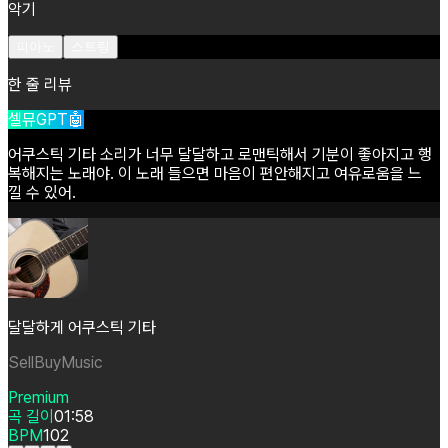
악기
피아노
스트링
한 줄 리뷰
셀뮤GPT🤖
어쿠스틱
기타
소리가
너무
달달하고
로맨틱해서
기분이
좋아지고
행
복해지는
노래야.
이
노래
들으면
마음이
편안해지고
여유로움을
느
낄
수
있어.
달달하게 어쿠스틱 기타
SellBuyMusic
Premium
곡 길이
01:58
BPM
102