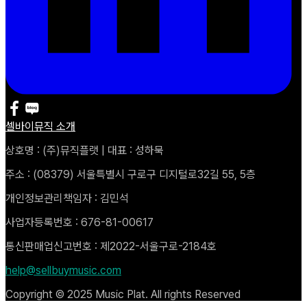
셀바이뮤직 소개
상호명 : (주)뮤직플랫 | 대표 : 성하묵
주소 : (08379) 서울특별시 구로구 디지털로32길 55, 5층
개인정보관리책임자 : 김민석
사업자등록번호 : 676-81-00617
통신판매업신고번호 : 제2022-서울구로-2184호
help@sellbuymusic.com
Copyright © 2025 Music Plat. All rights Reserved