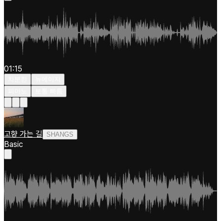
01:15
차분한
뉴에이지
피아노
보통 빠름
고향 가는 길
SHANGS
Basic