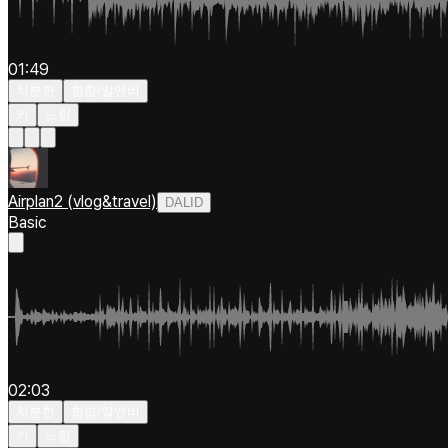
01:49
차분한
힙합/알앤비
키
느림
Airplan2 (vlog&travel)
DALID
Basic
02:03
차분한
힙합/알앤비
키
느림