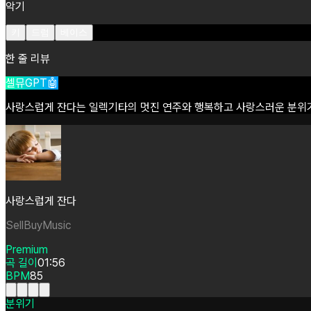
악기
키
드럼
베이스
한 줄 리뷰
셀뮤GPT🤖
사랑스럽게
잔다는
일렉기타의
멋진
연주와
행복하고
사랑스러운
분위
사랑스럽게 잔다
SellBuyMusic
Premium
곡 길이
01:56
BPM
85
분위기