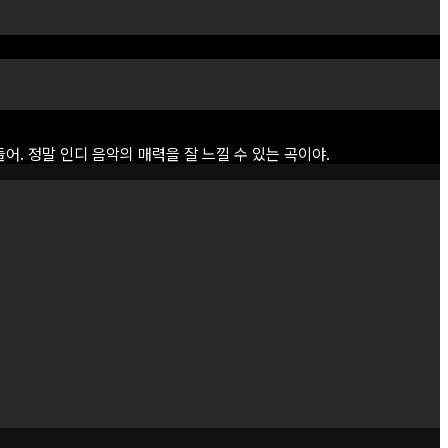
들어.
정말
인디
음악의
매력을
잘
느낄
수
있는
곡이야.