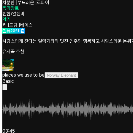
차분한
|
부드러운
|
로파이
음악장르
힙합/알앤비
악기
키
|
드럼
|
베이스
셀뮤GPT🤖
사랑스럽게 잔다는 일렉기타의 멋진 연주와 행복하고 사랑스러운 분위기를
유사곡 추천
places we use to be
Norway Elephant
Basic
03:45