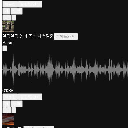
차분한
힙합/알앤비
키
느림
살금살금 엄마 몰래 새벽탈출
피아노와 밤
Basic
01:38
차분한
힙합/알앤비
키
느림