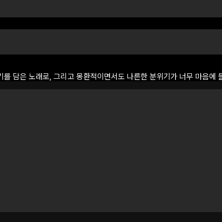
기를
담은
노래로,
그리고
몽환적이면서도
나른한
분위기가
너무
마음에