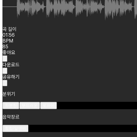
곡 길이
01:56
BPM
85
좋아요
다운로드
공유하기
분위기
차분한
부드러운
로파이
음악장르
힙합/알앤비