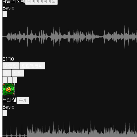
나를 위로해
데이바이피아노
Basic
01:10
차분한
힙합/알앤비
키
느림
느린 삶
우케
Basic