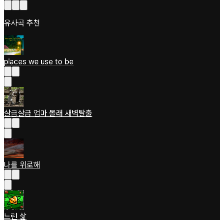
유사곡 추천
places we use to be
살금살금 엄마 몰래 새벽탈출
나를 위로해
느린 삶