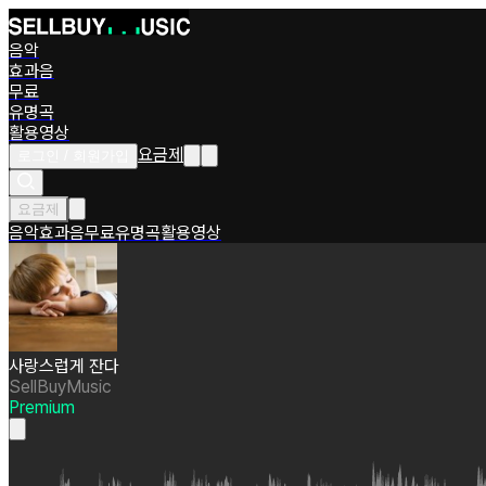
음악
효과음
무료
유명곡
활용영상
요금제
로그인 / 회원가입
요금제
음악
효과음
무료
유명곡
활용영상
사랑스럽게 잔다
SellBuyMusic
Premium