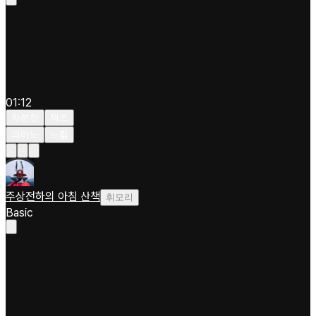
01:12
차분한
재즈
피아노
느림
주상전하의 아침 산책
휘모리
Basic