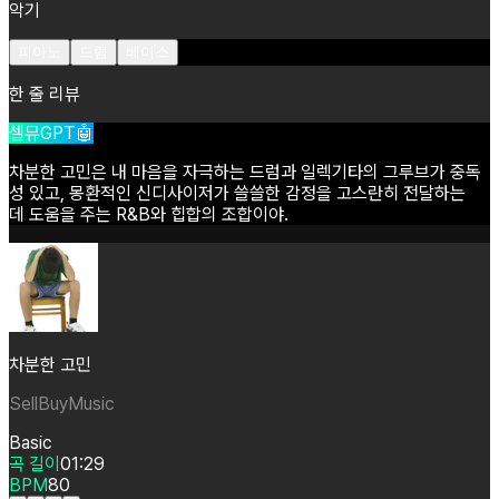
악기
피아노
드럼
베이스
한 줄 리뷰
셀뮤GPT🤖
차분한
고민은
내
마음을
자극하는
드럼과
일렉기타의
그루브가
중독
성
있고,
몽환적인
신디사이저가
쓸쓸한
감정을
고스란히
전달하는
데
도움을
주는
R&B와
힙합의
조합이야.
차분한 고민
SellBuyMusic
Basic
곡 길이
01:29
BPM
80