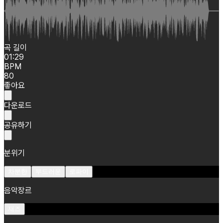
곡 길이
01:29
BPM
80
좋아요
다운로드
공유하기
분위기
차분한
부드러운
로파이
음악장르
재즈