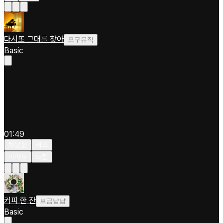
다시또 그대를 찾아
모구뮤직
Basic
01:49
차분한
재즈
피아노
느림
커피 한 잔
브금냠냠
Basic