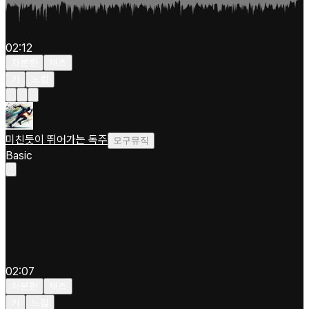
02:12
차분한
재즈
키
느림
미친듯이 뛰어가는 독주
모구뮤직
Basic
02:07
차분한
재즈
키
느림