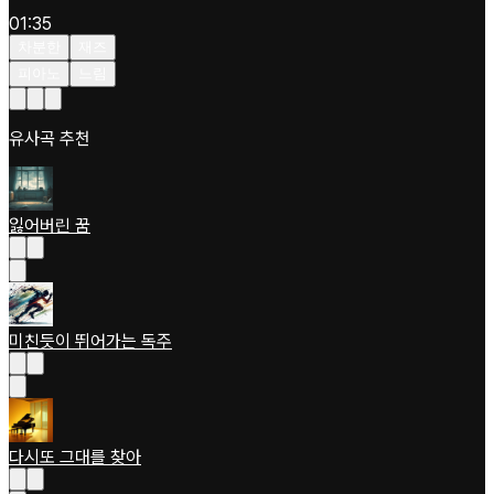
01:35
차분한
재즈
피아노
느림
유사곡 추천
잃어버린 꿈
미친듯이 뛰어가는 독주
다시또 그대를 찾아