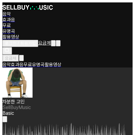
음악
효과음
무료
유명곡
활용영상
요금제
로그인 / 회원가입
요금제
음악
효과음
무료
유명곡
활용영상
차분한 고민
SellBuyMusic
Basic