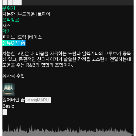
분위기
차분한
|
부드러운
|
로파이
음악장르
재즈
악기
피아노
|
드럼
|
베이스
셀뮤GPT🤖
차분한 고민은 내 마음을 자극하는 드럼과 일렉기타의 그루브가 중독
성 있고, 몽환적인 신디사이저가 쓸쓸한 감정을 고스란히 전달하는데
도움을 주는 R&B와 힙합의 조합이야.
유사곡 추천
잃어버린 꿈
MangMARU
Basic