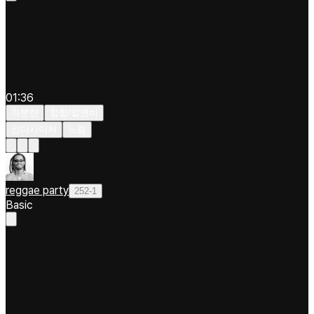
01:36
차분한
힙합/알앤비
신디사이저
느림
reggae party
252-1
Basic