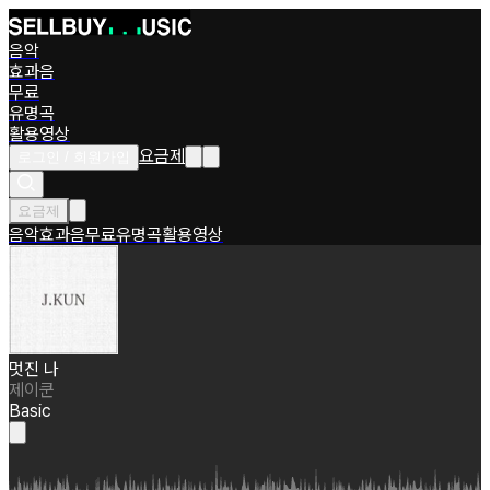
음악
효과음
무료
유명곡
활용영상
요금제
로그인 / 회원가입
요금제
음악
효과음
무료
유명곡
활용영상
멋진 나
제이쿤
Basic