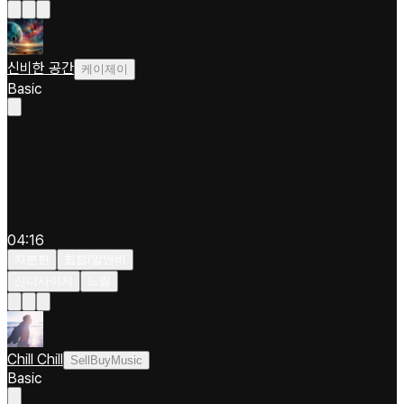
신비한 공간
케이제이
Basic
04:16
차분한
힙합/알앤비
신디사이저
느림
Chill Chill
SellBuyMusic
Basic