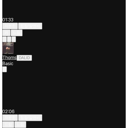
01:33
차분한
힙합/알앤비
키
느림
Thorns
DALID
Basic
02:06
차분한
힙합/알앤비
드럼
느림