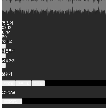
곡 길이
03:12
BPM
80
좋아요
다운로드
공유하기
분위기
차분한
그루비한
묵직한
음악장르
힙합/알앤비