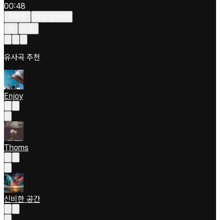
00:48
차분한
힙합/알앤비
키
느림
유사곡 추천
Enjoy
Thorns
신비한 공간