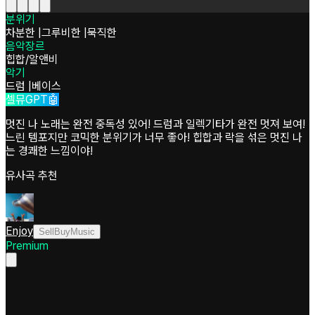
분위기
차분한
|
그루비한
|
묵직한
음악장르
힙합/알앤비
악기
드럼
|
베이스
셀뮤GPT🤖
멋진 나 노래는 완전 중독성 있어! 드럼과 일렉기타가 완전 멋져 보여!
느린 템포지만 코믹한 분위기가 너무 좋아! 힙합과 락을 섞은 멋진 나
는 경쾌한 느낌이야!
유사곡 추천
Enjoy
SellBuyMusic
Premium