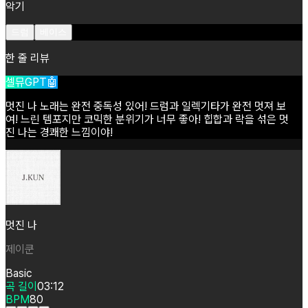
악기
드럼
베이스
한 줄 리뷰
셀뮤GPT🤖
멋진
나
노래는
완전
중독성
있어!
드럼과
일렉기타가
완전
멋져
보
여!
느린
템포지만
코믹한
분위기가
너무
좋아!
힙합과
락을
섞은
멋
진
나는
경쾌한
느낌이야!
멋진 나
제이쿤
Basic
곡 길이
03:12
BPM
80