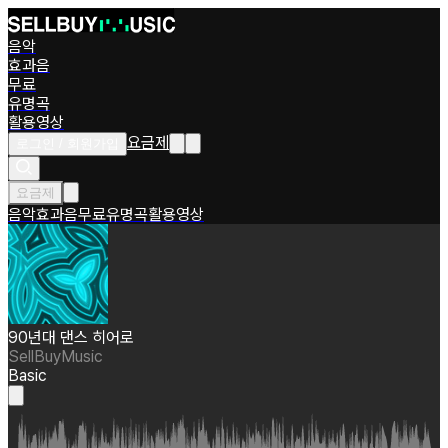
음악
효과음
무료
유명곡
활용영상
요금제
로그인 / 회원가입
요금제
음악
효과음
무료
유명곡
활용영상
90년대 댄스 히어로
SellBuyMusic
Basic