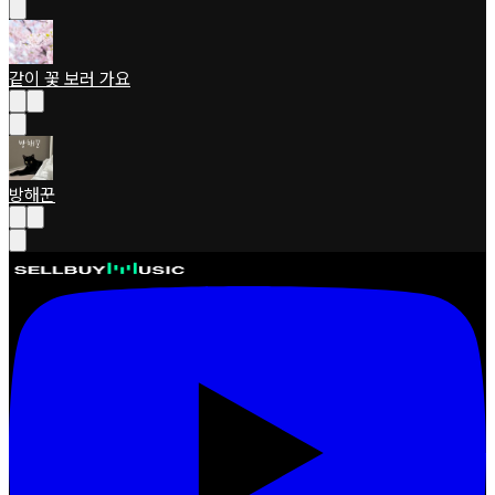
같이 꽃 보러 가요
방해꾼