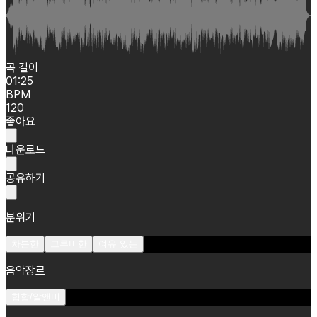
곡 길이
01:25
BPM
120
좋아요
다운로드
공유하기
분위기
차분한
그루비한
여유 있는
음악장르
힙합/알앤비