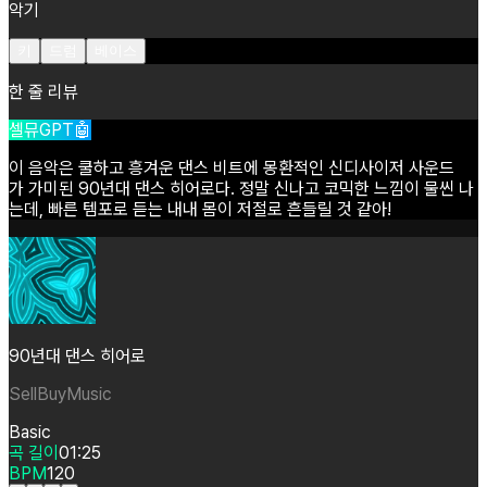
악기
키
드럼
베이스
한 줄 리뷰
셀뮤GPT🤖
이
음악은
쿨하고
흥겨운
댄스
비트에
몽환적인
신디사이저
사운드
가
가미된
90년대
댄스
히어로다.
정말
신나고
코믹한
느낌이
물씬
나
는데,
빠른
템포로
듣는
내내
몸이
저절로
흔들릴
것
같아!
90년대 댄스 히어로
SellBuyMusic
Basic
곡 길이
01:25
BPM
120