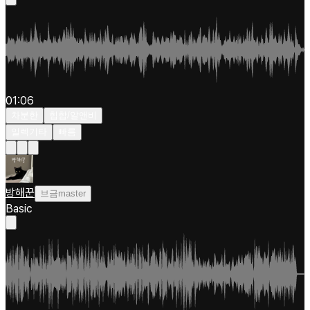
01:06
차분한
힙합/알앤비
일렉기타
빠름
방해꾼
브금master
Basic