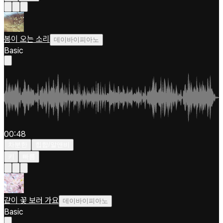
봄이 오는 소리
데이바이피아노
Basic
00:48
차분한
힙합/알앤비
키
빠름
같이 꽃 보러 가요
데이바이피아노
Basic