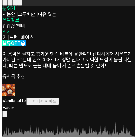
분위기
차분한
|
그루비한
|
여유 있는
음악장르
힙합/알앤비
악기
키
|
드럼
|
베이스
셀뮤GPT🤖
이 음악은 쿨하고 흥겨운 댄스 비트에 몽환적인 신디사이저 사운드가
가미된 90년대 댄스 히어로다. 정말 신나고 코믹한 느낌이 물씬 나는
데, 빠른 템포로 듣는 내내 몸이 저절로 흔들릴 것 같아!
유사곡 추천
Vanilla latte
데이바이피아노
Basic