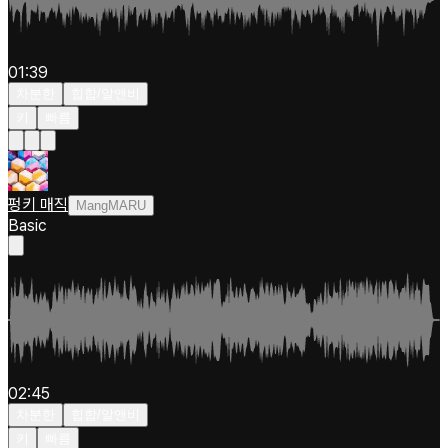
01:39
차분한
힙합/알앤비
키
빠름
펑키 매직
MangMARU
Basic
02:45
차분한
힙합/알앤비
키
빠름