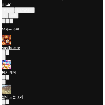
01:40
차분한
힙합/알앤비
키
빠름
유사곡 추천
Vanilla latte
펑키 매직
봄이 오는 소리