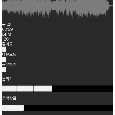
곡 길이
02:59
BPM
120
좋아요
다운로드
공유하기
분위기
차분한
그루비한
여유 있는
음악장르
힙합/알앤비