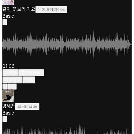
같이 꽃 보러 가요
데이바이피아노
Basic
01:06
차분한
힙합/알앤비
일렉기타
빠름
방해꾼
브금master
Basic