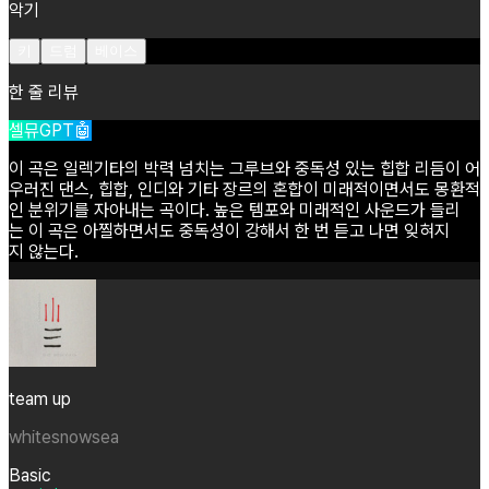
악기
키
드럼
베이스
한 줄 리뷰
셀뮤GPT🤖
이
곡은
일렉기타의
박력
넘치는
그루브와
중독성
있는
힙합
리듬이
어
우러진
댄스,
힙합,
인디와
기타
장르의
혼합이
미래적이면서도
몽환적
인
분위기를
자아내는
곡이다.
높은
템포와
미래적인
사운드가
들리
는
이
곡은
아찔하면서도
중독성이
강해서
한
번
듣고
나면
잊혀지
지
않는다.
team up
whitesnowsea
Basic