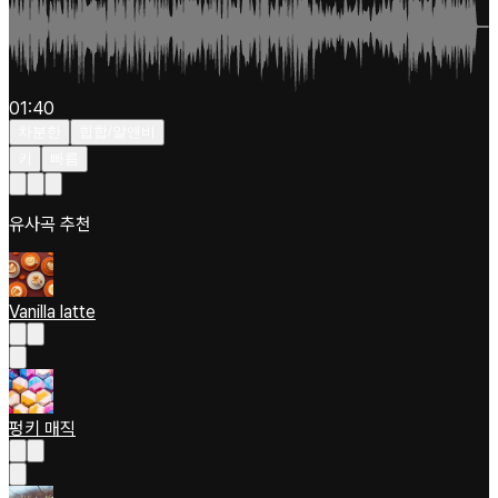
01:40
차분한
힙합/알앤비
키
빠름
유사곡 추천
Vanilla latte
펑키 매직