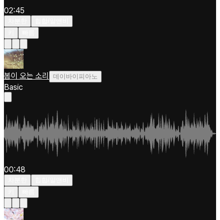
02:45
차분한
힙합/알앤비
키
빠름
봄이 오는 소리
데이바이피아노
Basic
00:48
차분한
힙합/알앤비
키
빠름