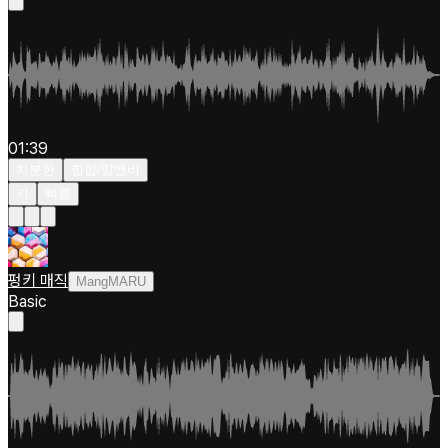
01:39
차분한
힙합/알앤비
키
빠름
펑키 매직
MangMARU
Basic