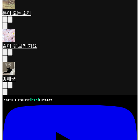
봄이 오는 소리
같이 꽃 보러 가요
방해꾼