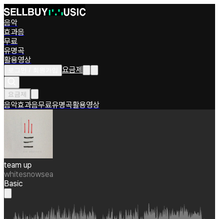
음악
효과음
무료
유명곡
활용영상
요금제
로그인 / 회원가입
요금제
음악
효과음
무료
유명곡
활용영상
team up
whitesnowsea
Basic