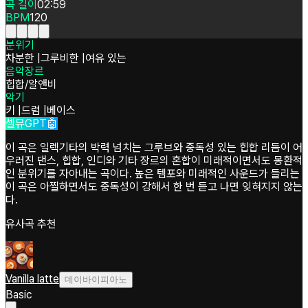
곡 길이
02:59
BPM
120
분위기
차분한
|
그루비한
|
여유 있는
음악장르
힙합/알앤비
악기
키
|
드럼
|
베이스
셀뮤GPT🤖
이 곡은 일렉기타의 박력 넘치는 그루브와 중독성 있는 힙합 리듬이 어
우러진 댄스, 힙합, 인디와 기타 장르의 혼합이 미래적이면서도 몽환적
인 분위기를 자아내는 곡이다. 높은 템포와 미래적인 사운드가 들리는
이 곡은 아찔하면서도 중독성이 강해서 한 번 듣고 나면 잊혀지지 않는
다.
유사곡 추천
Vanilla latte
데이바이피아노
Basic