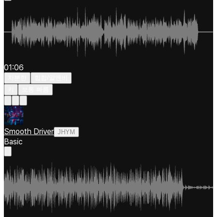
01:06
차분한
힙합/알앤비
키
보통 빠름
Smooth Driver
JHYM
Basic