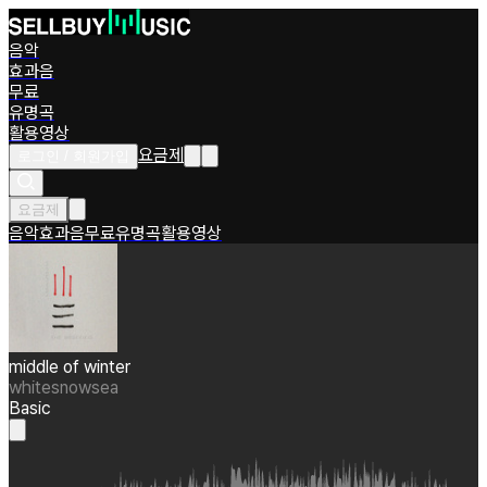
음악
효과음
무료
유명곡
활용영상
요금제
로그인 / 회원가입
요금제
음악
효과음
무료
유명곡
활용영상
middle of winter
whitesnowsea
Basic