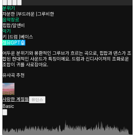
분위기
차분한
|
부드러운
|
그루비한
음악장르
힙합/알앤비
악기
키
|
드럼
|
베이스
셀뮤GPT🤖
어두운 분위기와 몽환적인 그루브가 흐르는 곡으로, 힙합과 댄스가 조
합된 현대적인 사운드가 특징이에요. 드럼과 신디사이저의 조화로운
조합이 귀를 사로잡아요.
유사곡 추천
사랑한 계절들
유딘스
Basic