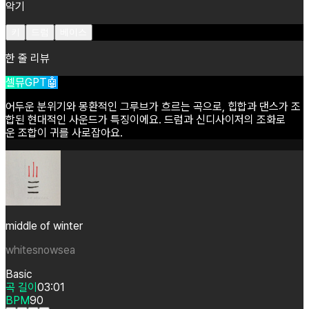
악기
키
드럼
베이스
한 줄 리뷰
셀뮤GPT🤖
어두운
분위기와
몽환적인
그루브가
흐르는
곡으로,
힙합과
댄스가
조
합된
현대적인
사운드가
특징이에요.
드럼과
신디사이저의
조화로
운
조합이
귀를
사로잡아요.
middle of winter
whitesnowsea
Basic
곡 길이
03:01
BPM
90