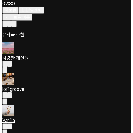
02:30
차분한
힙합/알앤비
키
보통 빠름
유사곡 추천
사랑한 계절들
lofi groove
Vanilla