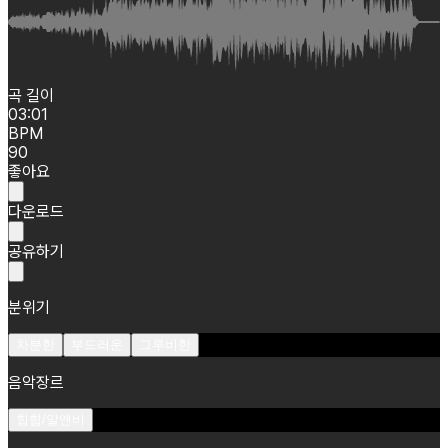
곡 길이
03:01
BPM
90
좋아요
다운로드
공유하기
분위기
차분한
부드러운
그루비한
음악장르
힙합/알앤비