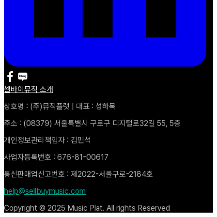
셀바이뮤직 소개
상호명 : (주)뮤직플랫 | 대표 : 성하묵
주소 : (08379) 서울특별시 구로구 디지털로32길 55, 5층
개인정보관리책임자 : 김민석
사업자등록번호 : 676-81-00617
통신판매업신고번호 : 제2022-서울구로-2184호
help@sellbuymusic.com
Copyright © 2025 Music Plat. All rights Reserved