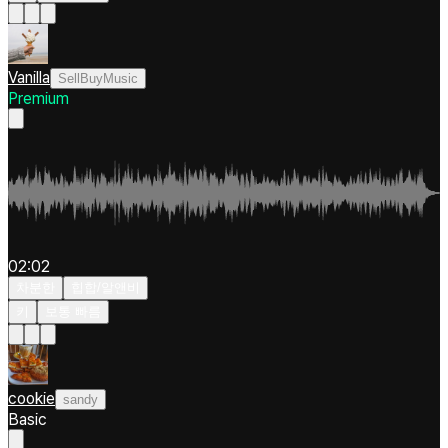
Vanilla
SellBuyMusic
Premium
02:02
차분한
힙합/알앤비
키
보통 빠름
cookie
sandy
Basic