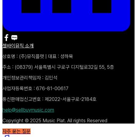
셀바이뮤직 소개
상호명 : (주)뮤직플랫 | 대표 : 성하묵
주소 : (08379) 서울특별시 구로구 디지털로32길 55, 5층
개인정보관리책임자 : 김민석
사업자등록번호 : 676-81-00617
통신판매업신고번호 : 제2022-서울구로-2184호
help@sellbuymusic.com
Copyright © 2025 Music Plat. All rights Reserved
자주 묻는 질문