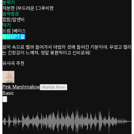
분위기
차분한
|
부드러운
|
그루비한
음악장르
힙합/알앤비
악기
드럼
|
베이스
셀뮤GPT🤖
음악 속으로 빨려 들어가서 마법의 성에 들어간 기분이야. 무섭고 떨리
는 긴장감이 느껴져. 정말 몽환적이고 신비로워!
유사곡 추천
Pink Marshmallow
Matilda Rose
Basic