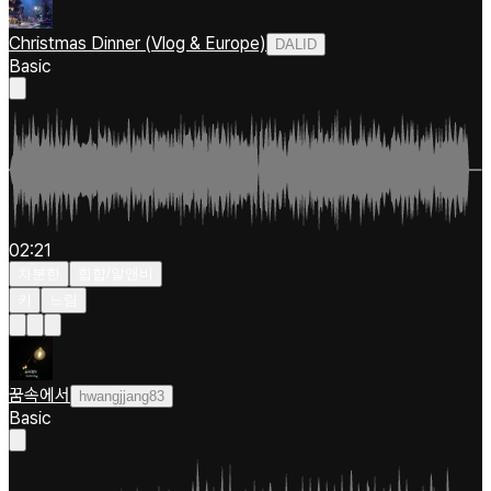
Christmas Dinner (Vlog & Europe)
DALID
Basic
02:21
차분한
힙합/알앤비
키
느림
꿈속에서
hwangjjang83
Basic