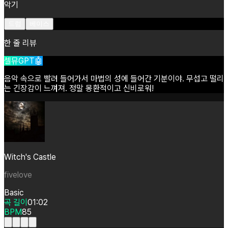
악기
드럼
베이스
한 줄 리뷰
셀뮤GPT🤖
음악
속으로
빨려
들어가서
마법의
성에
들어간
기분이야.
무섭고
떨리
는
긴장감이
느껴져.
정말
몽환적이고
신비로워!
Witch's Castle
fivelove
Basic
곡 길이
01:02
BPM
85