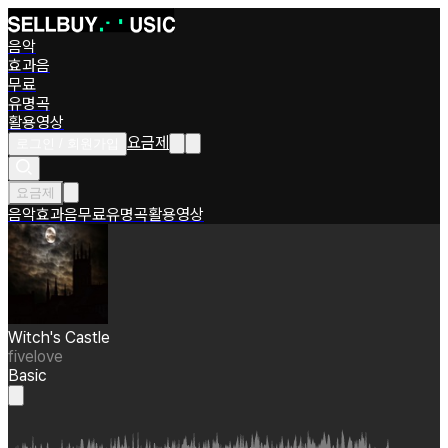
음악
효과음
무료
유명곡
활용영상
요금제
로그인 / 회원가입
요금제
음악
효과음
무료
유명곡
활용영상
Witch's Castle
fivelove
Basic