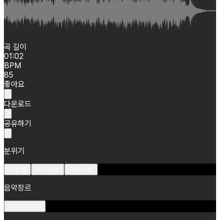
곡 길이
01:02
BPM
85
좋아요
다운로드
공유하기
분위기
차분한
부드러운
그루비한
음악장르
힙합/알앤비