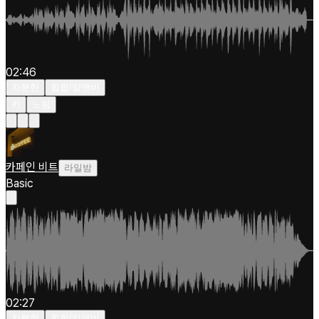
02:46
차분한
힙합/알앤비
키
느림
카페인 비트
라일밤
Basic
02:27
차분한
힙합/알앤비