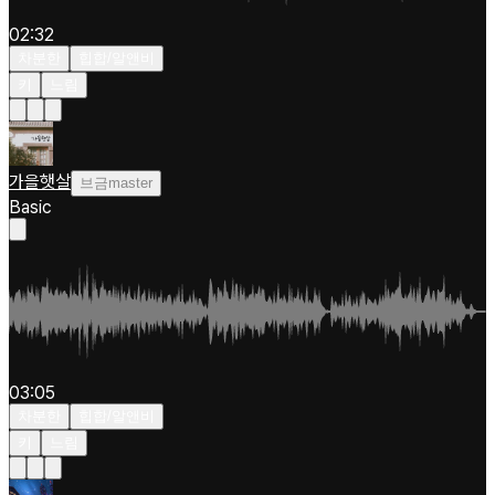
02:32
차분한
힙합/알앤비
키
느림
가을햇살
브금master
Basic
03:05
차분한
힙합/알앤비
키
느림