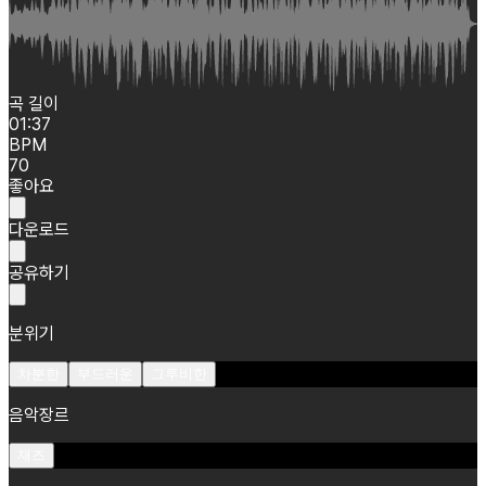
곡 길이
01:37
BPM
70
좋아요
다운로드
공유하기
분위기
차분한
부드러운
그루비한
음악장르
재즈