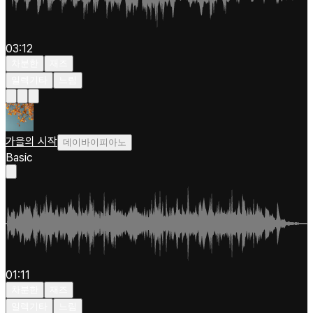
03:12
차분한
재즈
일렉기타
느림
가을의 시작
데이바이피아노
Basic
01:11
차분한
재즈
일렉기타
느림