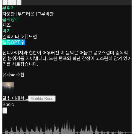
분위기
차분한
|
부드러운
|
그루비한
음악장르
재즈
악기
일렉기타
|
키
|
드럼
셀뮤GPT🤖
신디사이저와 힙합이 어우러진 이 음악은 어둡고 공포스럽며 중독적
인 분위기를 자아냅니다. 느린 템포와 화난 감정이 고스란히 담겨 있어
귀를 사로잡습니다.
유사곡 추천
달빛 아래서...
Matilda Rose
Basic