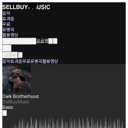
음악
효과음
무료
유명곡
활용영상
요금제
로그인 / 회원가입
요금제
음악
효과음
무료
유명곡
활용영상
Dark Brotherhood
SellBuyMusic
Basic