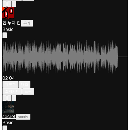
힙 투더 합
우케
Basic
02:04
차분한
재즈
일렉기타
느림
secret
sandy
Basic