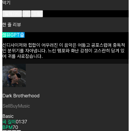
악기
일렉기타
키
드럼
한 줄 리뷰
셀뮤GPT🤖
신디사이저와
힙합이
어우러진
이
음악은
어둡고
공포스럽며
중독적
인
분위기를
자아냅니다.
느린
템포와
화난
감정이
고스란히
담겨
있
어
귀를
사로잡습니다.
Dark Brotherhood
SellBuyMusic
Basic
곡 길이
01:37
BPM
70