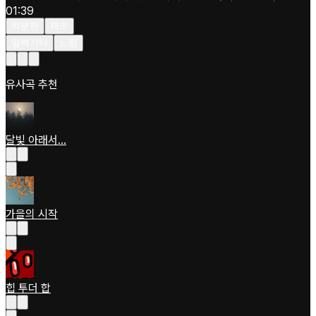
01:39
차분한
재즈
일렉기타
느림
유사곡 추천
달빛 아래서...
가을의 시작
힙 투더 합