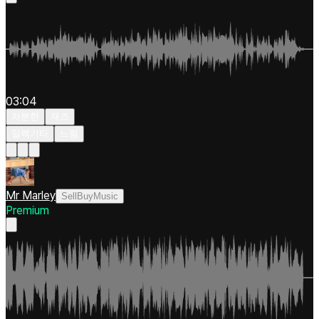
03:04
차분한
재즈
일렉기타
느림
Mr Marley
SellBuyMusic
Premium