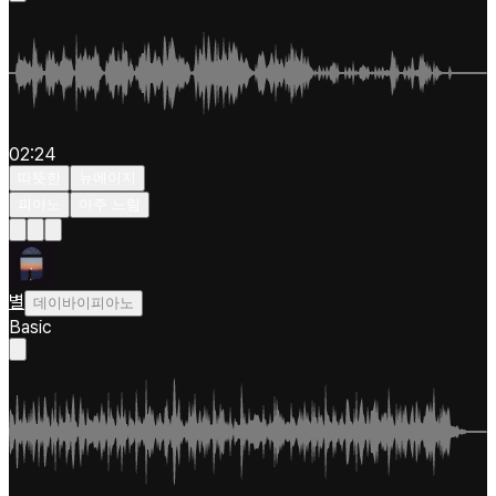
02:24
따뜻한
뉴에이지
피아노
아주 느림
별
데이바이피아노
Basic