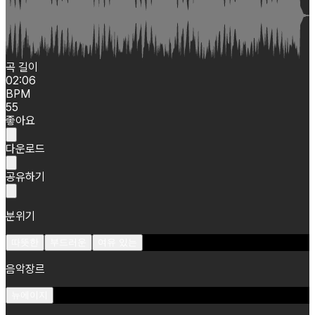
곡 길이
02:06
BPM
55
좋아요
다운로드
공유하기
분위기
따뜻한
부드러운
여유 있는
음악장르
뉴에이지