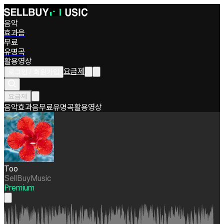
음악
효과음
무료
유명곡
활용영상
요금제
로그인 / 회원가입
요금제
음악
효과음
무료
유명곡
활용영상
Too
SellBuyMusic
Premium