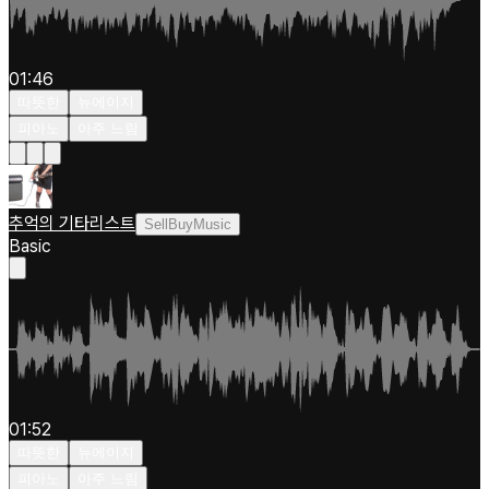
01:46
따뜻한
뉴에이지
피아노
아주 느림
추억의 기타리스트
SellBuyMusic
Basic
01:52
따뜻한
뉴에이지
피아노
아주 느림