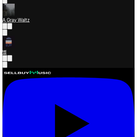
A Gray Waltz
별