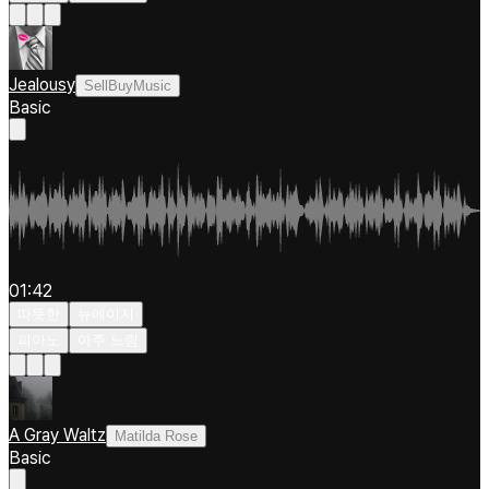
Jealousy
SellBuyMusic
Basic
01:42
따뜻한
뉴에이지
피아노
아주 느림
A Gray Waltz
Matilda Rose
Basic