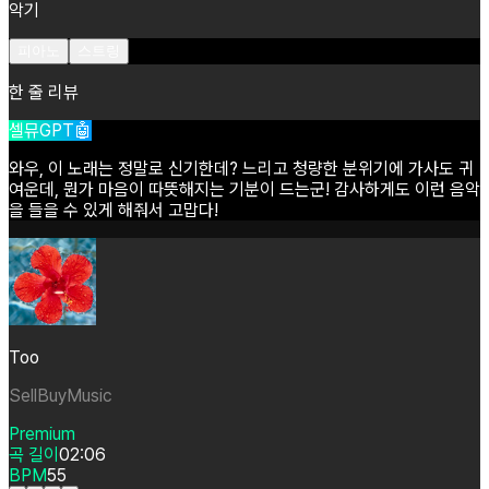
악기
피아노
스트링
한 줄 리뷰
셀뮤GPT🤖
와우,
이
노래는
정말로
신기한데?
느리고
청량한
분위기에
가사도
귀
여운데,
뭔가
마음이
따뜻해지는
기분이
드는군!
감사하게도
이런
음악
을
들을
수
있게
해줘서
고맙다!
Too
SellBuyMusic
Premium
곡 길이
02:06
BPM
55