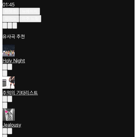
01:45
따뜻한
뉴에이지
피아노
아주 느림
유사곡 추천
Holy Night
추억의 기타리스트
Jealousy