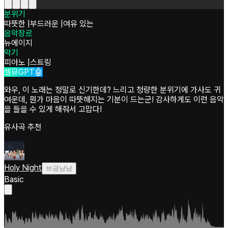
분위기
따뜻한
|
부드러운
|
여유 있는
음악장르
뉴에이지
악기
피아노
|
스트링
셀뮤GPT🤖
와우, 이 노래는 정말로 신기한데? 느리고 청량한 분위기에 가사도 귀
여운데, 뭔가 마음이 따뜻해지는 기분이 드는군! 감사하게도 이런 음악
을 들을 수 있게 해줘서 고맙다!
유사곡 추천
Holy Night
브금냠냠
Basic