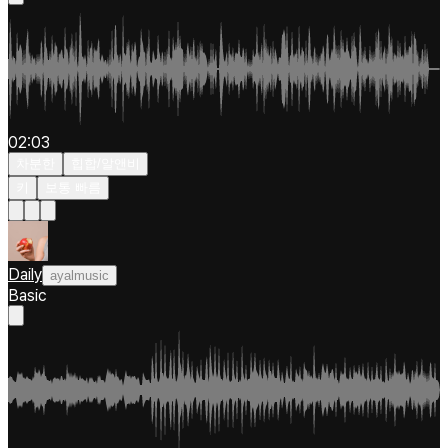
02:03
차분한
힙합/알앤비
키
보통 빠름
Daily
ayalmusic
Basic