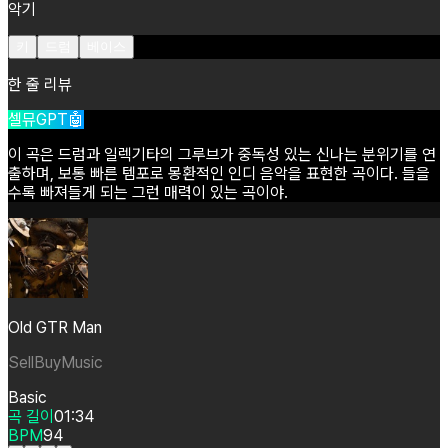
악기
키
드럼
베이스
한 줄 리뷰
셀뮤GPT🤖
이
곡은
드럼과
일렉기타의
그루브가
중독성
있는
신나는
분위기를
연
출하며,
보통
빠른
템포로
몽환적인
인디
음악을
표현한
곡이다.
들을
수록
빠져들게
되는
그런
매력이
있는
곡이야.
Old GTR Man
SellBuyMusic
Basic
곡 길이
01:34
BPM
94