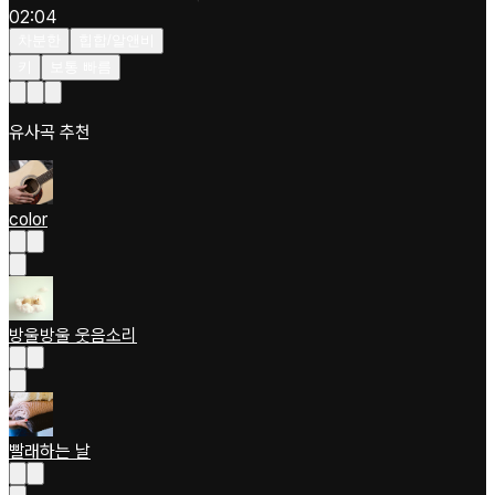
02:04
차분한
힙합/알앤비
키
보통 빠름
유사곡 추천
color
방울방울 웃음소리
빨래하는 날