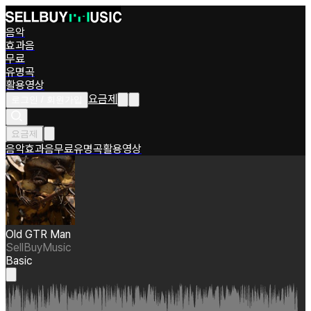
음악
효과음
무료
유명곡
활용영상
요금제
로그인 / 회원가입
요금제
음악
효과음
무료
유명곡
활용영상
Old GTR Man
SellBuyMusic
Basic