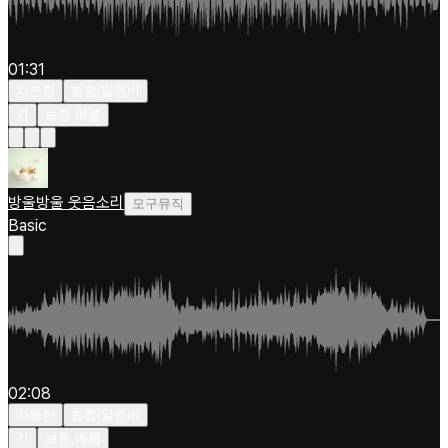
01:31
차분한
힙합/알앤비
키
보통 빠름
방울방울 웃음소리
모구뮤직
Basic
02:08
차분한
힙합/알앤비
키
보통 빠름