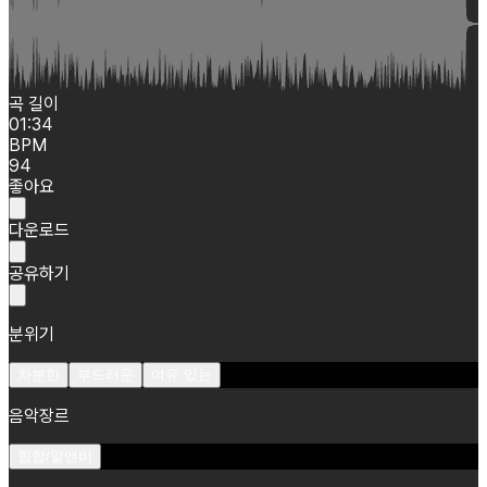
곡 길이
01:34
BPM
94
좋아요
다운로드
공유하기
분위기
차분한
부드러운
여유 있는
음악장르
힙합/알앤비