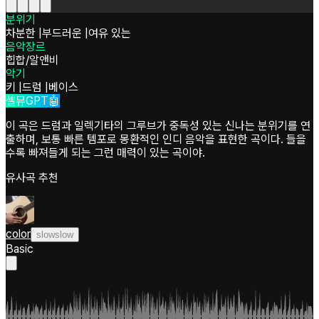
분위기
차분한
|
부드러운
|
여유 있는
음악장르
힙합/알앤비
악기
키
|
드럼
|
베이스
셀뮤GPT🤖
이 곡은 드럼과 일렉기타의 그루브가 중독성 있는 신나는 분위기를 연
출하며, 보통 빠른 템포로 몽환적인 인디 음악을 표현한 곡이다. 들을
수록 빠져들게 되는 그런 매력이 있는 곡이야.
유사곡 추천
color
slowslow
Basic