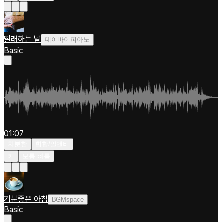
빨래하는 날
데이바이피아노
Basic
01:07
차분한
힙합/알앤비
키
보통 빠름
기분좋은 아침
BGMspace
Basic