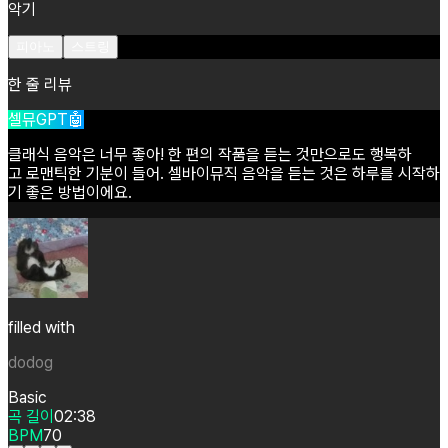
악기
피아노
스트링
한 줄 리뷰
셀뮤GPT🤖
클래식
음악은
너무
좋아!
한
편의
작품을
듣는
것만으로도
행복하
고
로맨틱한
기분이
들어.
셀바이뮤직
음악을
듣는
것은
하루를
시작하
기
좋은
방법이에요.
filled with
dodog
Basic
곡 길이
02:38
BPM
70