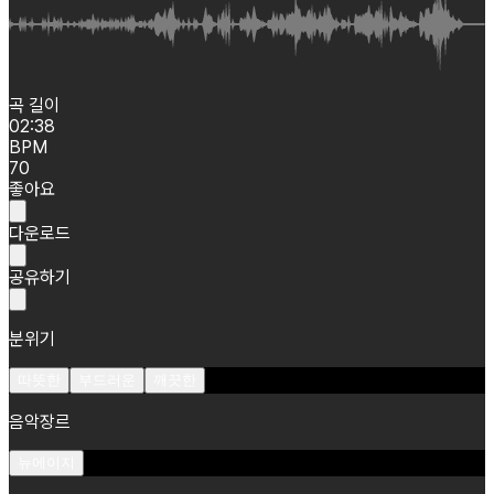
곡 길이
02:38
BPM
70
좋아요
다운로드
공유하기
분위기
따뜻한
부드러운
깨끗한
음악장르
뉴에이지