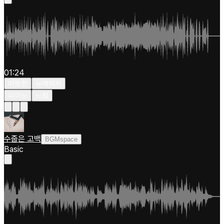
01:24
따뜻한
뉴에이지
피아노
느림
수줍은 고백
BGMspace
Basic