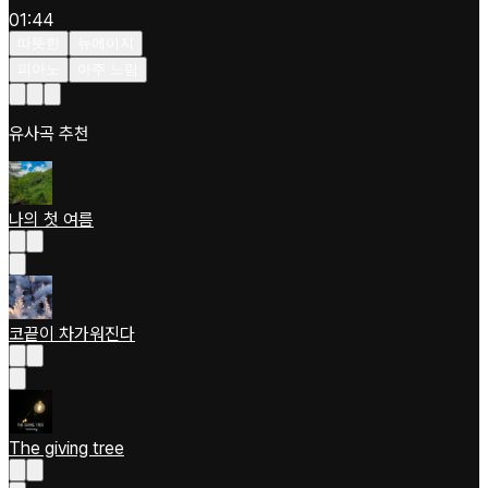
01:44
따뜻한
뉴에이지
피아노
아주 느림
유사곡 추천
나의 첫 여름
코끝이 차가워진다
The giving tree