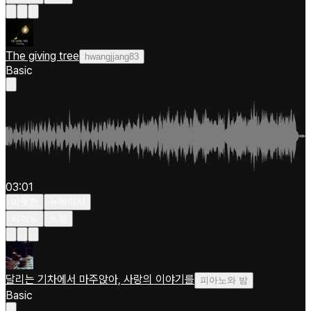
The giving tree
hwangjjang83
Basic
03:01
따뜻한
뉴에이지
피아노
느림
달리는 기차에서 마주앉아, 사랑의 이야기를
피아노와 밤
Basic