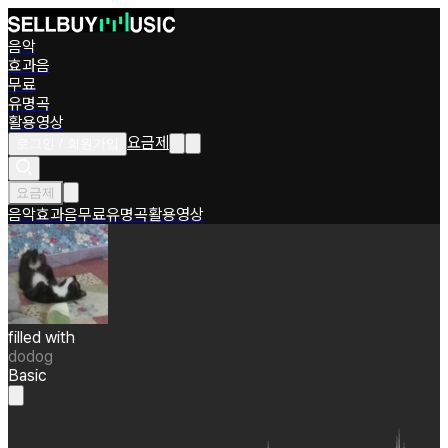
음악
효과음
무료
유명곡
활용영상
요금제
로그인 / 회원가입
요금제
음악
효과음
무료
유명곡
활용영상
filled with
dodog
Basic