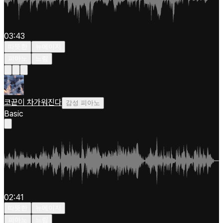
03:43
따뜻한
뉴에이지
피아노
느림
코끝이 차가워진다
감성 피아노
Basic
02:41
따뜻한
뉴에이지
피아노
느림