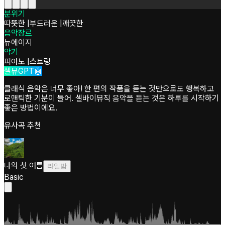
분위기
따뜻한
|
부드러운
|
깨끗한
음악장르
뉴에이지
악기
피아노
|
스트링
셀뮤GPT🤖
클래식 음악은 너무 좋아! 한 편의 작품을 듣는 것만으로도 행복하고
로맨틱한 기분이 들어. 셀바이뮤직 음악을 듣는 것은 하루를 시작하기
좋은 방법이에요.
유사곡 추천
나의 첫 여름
라일밤
Basic