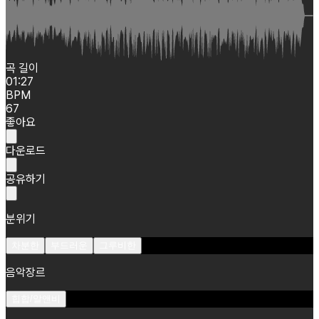
곡 길이
01:27
BPM
67
좋아요
다운로드
공유하기
분위기
차분한
부드러운
그루비한
음악장르
힙합/알앤비