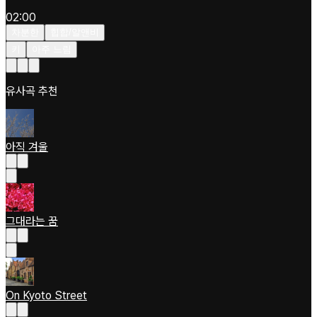
02:00
차분한
힙합/알앤비
키
아주 느림
유사곡 추천
아직 겨울
그대라는 꿈
On Kyoto Street