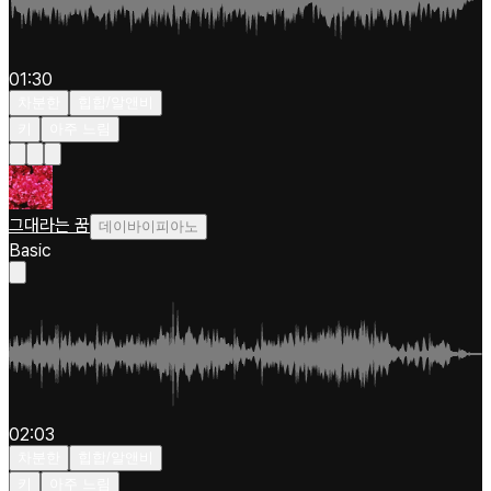
01:30
차분한
힙합/알앤비
키
아주 느림
그대라는 꿈
데이바이피아노
Basic
02:03
차분한
힙합/알앤비
키
아주 느림