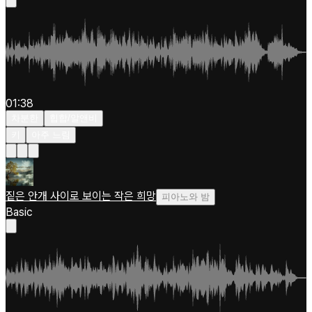
01:38
차분한
힙합/알앤비
키
아주 느림
짙은 안개 사이로 보이는 작은 희망
피아노와 밤
Basic