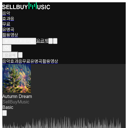
음악
효과음
무료
유명곡
활용영상
요금제
로그인 / 회원가입
요금제
음악
효과음
무료
유명곡
활용영상
Autumn Dream
SellBuyMusic
Basic