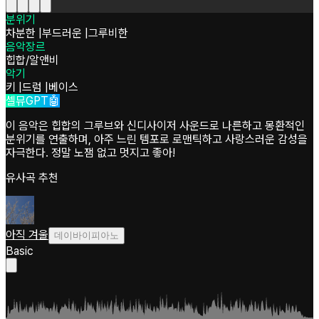
분위기
차분한
|
부드러운
|
그루비한
음악장르
힙합/알앤비
악기
키
|
드럼
|
베이스
셀뮤GPT🤖
이 음악은 힙합의 그루브와 신디사이저 사운드로 나른하고 몽환적인
분위기를 연출하며, 아주 느린 템포로 로맨틱하고 사랑스러운 감성을
자극한다. 정말 노잼 없고 멋지고 좋아!
유사곡 추천
아직 겨울
데이바이피아노
Basic