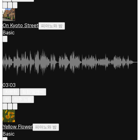
On Kyoto Street
피아노와 밤
Basic
03:03
차분한
힙합/알앤비
키
아주 느림
Yellow Flower
피아노와 밤
Basic