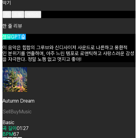
악기
키
드럼
베이스
한 줄 리뷰
셀뮤GPT🤖
이
음악은
힙합의
그루브와
신디사이저
사운드로
나른하고
몽환적
인
분위기를
연출하며,
아주
느린
템포로
로맨틱하고
사랑스러운
감성
을
자극한다.
정말
노잼
없고
멋지고
좋아!
Autumn Dream
SellBuyMusic
Basic
곡 길이
01:27
BPM
67