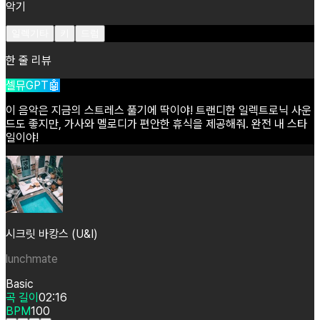
악기
일렉기타
키
드럼
한 줄 리뷰
셀뮤GPT🤖
이
음악은
지금의
스트레스
풀기에
딱이야!
트랜디한
일렉트로닉
사운
드도
좋지만,
가사와
멜로디가
편안한
휴식을
제공해줘.
완전
내
스타
일이야!
시크릿 바캉스 (U&I)
lunchmate
Basic
곡 길이
02:16
BPM
100