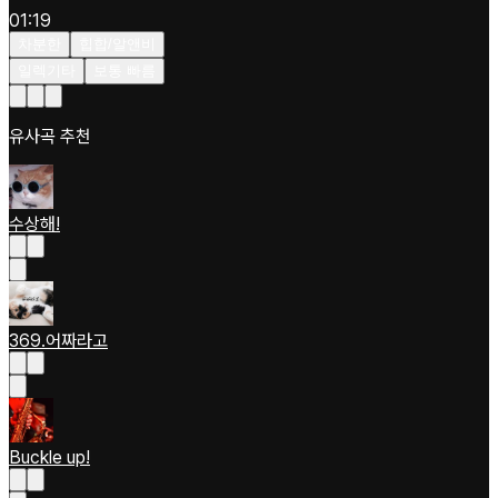
01:19
차분한
힙합/알앤비
일렉기타
보통 빠름
유사곡 추천
수상해!
369.어짜라고
Buckle up!