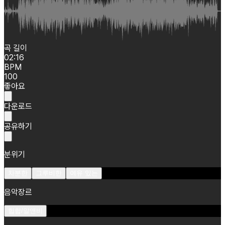
곡 길이
02:16
BPM
100
좋아요
다운로드
공유하기
분위기
차분한
그루비한
여유 있는
음악장르
힙합/알앤비