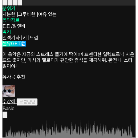
분위기
차분한
|
그루비한
|
여유 있는
음악장르
힙합/알앤비
악기
일렉기타
|
키
|
드럼
셀뮤GPT🤖
이 음악은 지금의 스트레스 풀기에 딱이야! 트랜디한 일렉트로닉 사운
드도 좋지만, 가사와 멜로디가 편안한 휴식을 제공해줘. 완전 내 스타
일이야!
유사곡 추천
수상해!
브금냠냠
Basic