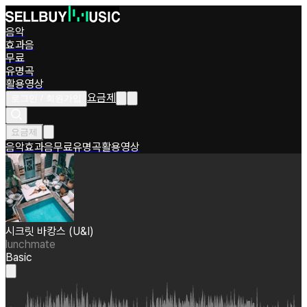
음악
효과음
무료
유명곡
활용영상
요금제
로그인 / 회원가입
요금제
음악
효과음
무료
유명곡
활용영상
시크릿 바캉스 (U&I)
lunchmate
Basic