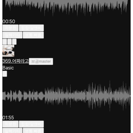
00:50
차분한
힙합/알앤비
일렉기타
보통 빠름
369.어짜라고
브금master
Basic
01:55
차분한
힙합/알앤비
일렉기타
보통 빠름