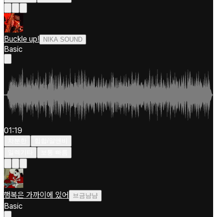
Buckle up!
NIKA SOUND
Basic
01:19
차분한
힙합/알앤비
일렉기타
보통 빠름
행복은 가까이에 있어
브금냠냠
Basic