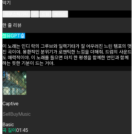
악기
어쿠스틱기타
키
드럼
베이스
한 줄 리뷰
셀뮤GPT🤖
이
노래는
인디
락의
그루브와
일렉기타가
잘
어우러진
느린
템포의
멋
진
곡이야.
몽환적인
분위기가
로맨틱한
느낌을
더해줘.
드럼의
사운드
도
매력적이야.
이
노래를
들으면
마치
한
평생을
함께한
연인과
함께
하는
듯한
기분이
드는
거야.
Captive
SellBuyMusic
Basic
곡 길이
01:45