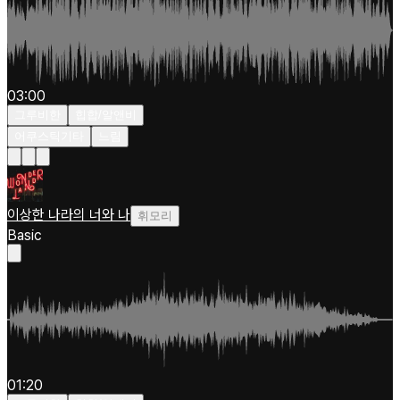
03:00
그루비한
힙합/알앤비
어쿠스틱기타
느림
이상한 나라의 너와 나
휘모리
Basic
01:20