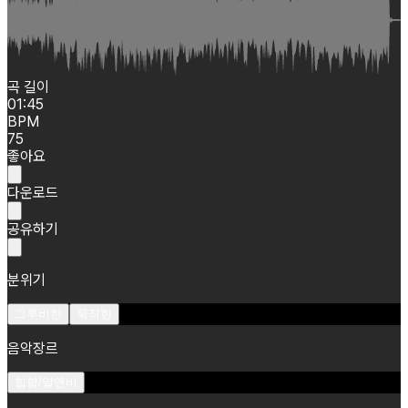
곡 길이
01:45
BPM
75
좋아요
다운로드
공유하기
분위기
그루비한
묵직한
음악장르
힙합/알앤비