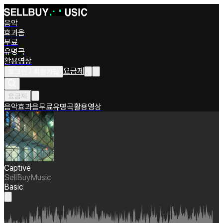
음악
효과음
무료
유명곡
활용영상
요금제
로그인 / 회원가입
요금제
음악
효과음
무료
유명곡
활용영상
Captive
SellBuyMusic
Basic