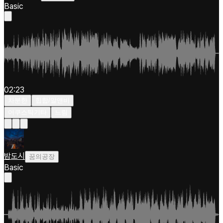
Basic
02:23
차분한
힙합/알앤비
어쿠스틱기타
느림
밤도시
꿈의공장
Basic