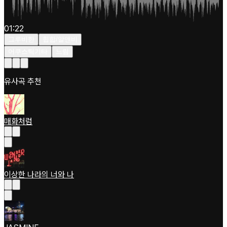
01:22
그루비한
힙합/알앤비
어쿠스틱기타
느림
유사곡 추천
매화처럼
이상한 나라의 너와 나