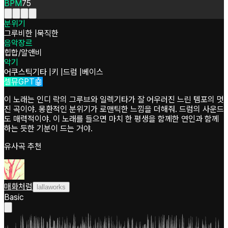
BPM
75
분위기
그루비한
|
묵직한
음악장르
힙합/알앤비
악기
어쿠스틱기타
|
키
|
드럼
|
베이스
셀뮤GPT🤖
이 노래는 인디 락의 그루브와 일렉기타가 잘 어우러진 느린 템포의 멋
진 곡이야. 몽환적인 분위기가 로맨틱한 느낌을 더해줘. 드럼의 사운드
도 매력적이야. 이 노래를 들으면 마치 한 평생을 함께한 연인과 함께
하는 듯한 기분이 드는 거야.
유사곡 추천
매화처럼
lallaworks
Basic