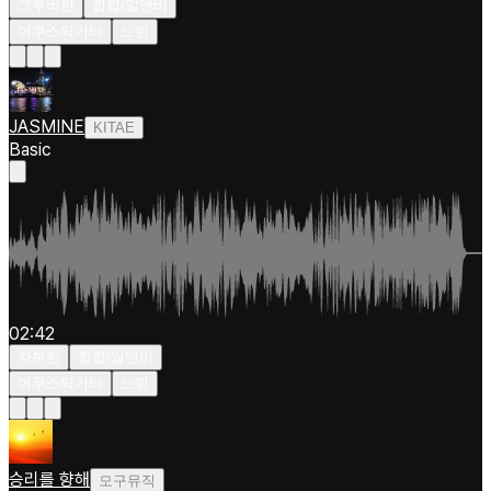
그루비한
힙합/알앤비
어쿠스틱기타
느림
JASMINE
KITAE
Basic
02:42
차분한
힙합/알앤비
어쿠스틱기타
느림
승리를 향해
모구뮤직