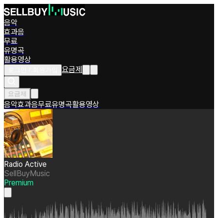
음악
효과음
무료
유명곡
활용영상
요금제
로그인 / 회원가입
요금제
음악
효과음
무료
유명곡
활용영상
Radio Active
SellBuyMusic
Premium