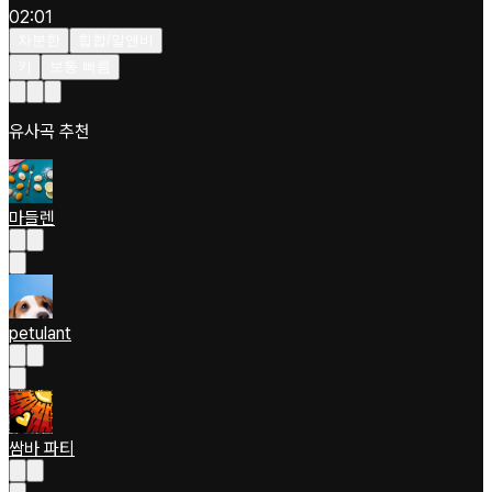
02:01
차분한
힙합/알앤비
키
보통 빠름
유사곡 추천
마들렌
petulant
쌈바 파티