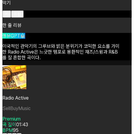
악기
키
드럼
한 줄 리뷰
셀뮤GPT🤖
이국적인
관악기의
그루브와
밝은
분위기가
코믹한
요소를
가미
한
Radio
Active은
느긋한
템포로
몽환적인
재즈/스윙과
R&B
를
잘
혼합한
곡이다.
Radio Active
SellBuyMusic
Premium
곡 길이
01:43
BPM
95