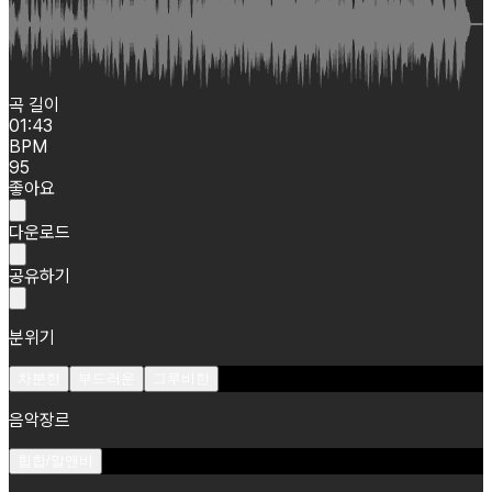
곡 길이
01:43
BPM
95
좋아요
다운로드
공유하기
분위기
차분한
부드러운
그루비한
음악장르
힙합/알앤비