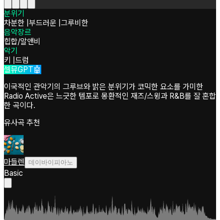
분위기
차분한
|
부드러운
|
그루비한
음악장르
힙합/알앤비
악기
키
|
드럼
셀뮤GPT🤖
이국적인 관악기의 그루브와 밝은 분위기가 코믹한 요소를 가미한
Radio Active은 느긋한 템포로 몽환적인 재즈/스윙과 R&B를 잘 혼합
한 곡이다.
유사곡 추천
마들렌
데이바이피아노
Basic