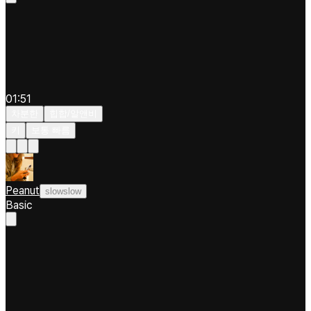
01:51
차분한
힙합/알앤비
키
보통 빠름
Peanut
slowslow
Basic