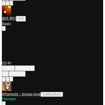
쌈바 파티
우케
Basic
02:41
차분한
힙합/알앤비
키
보통 빠름
Afternoon - bossa nova
SellBuyMusic
Premium