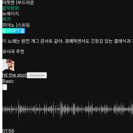
따뜻한
|
부드러운
음악장르
뉴에이지
악기
피아노
|
스트링
셀뮤GPT🤖
이 노래는 완전 개그 콘서트 같아. 경쾌하면서도 긴장감 있는 클래식과 
유사곡 추천
hit the spot
slowslow
Basic
01:56