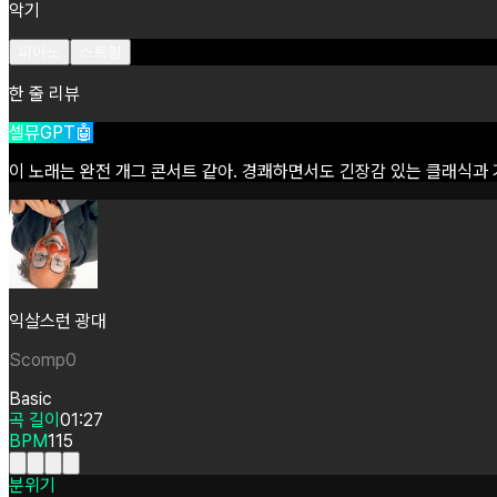
악기
피아노
스트링
한 줄 리뷰
셀뮤GPT🤖
이
노래는
완전
개그
콘서트
같아.
경쾌하면서도
긴장감
있는
클래식과
익살스런 광대
Scomp0
Basic
곡 길이
01:27
BPM
115
분위기