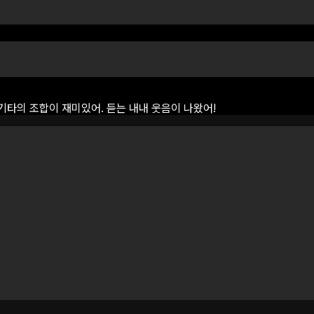
기타의
조합이
재미있어.
듣는
내내
웃음이
나왔어!