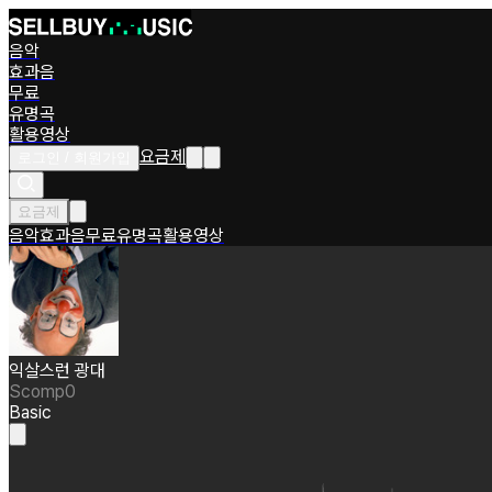
음악
효과음
무료
유명곡
활용영상
요금제
로그인 / 회원가입
요금제
음악
효과음
무료
유명곡
활용영상
익살스런 광대
Scomp0
Basic