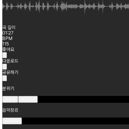
곡 길이
01:27
BPM
115
좋아요
다운로드
공유하기
분위기
따뜻한
부드러운
음악장르
뉴에이지