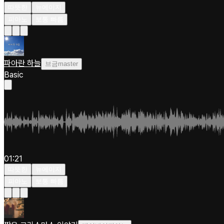
따뜻한
뉴에이지
피아노
보통 빠름
파아란 하늘
브금master
Basic
01:21
따뜻한
뉴에이지
피아노
보통 빠름