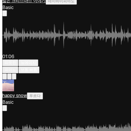
짧은 크리스마스 이야기
데이바이피아노
Basic
01:06
따뜻한
뉴에이지
피아노
보통 빠름
happy snow
푸르다
Basic