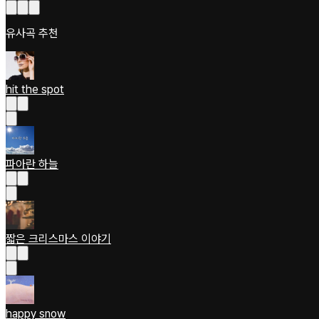
유사곡 추천
hit the spot
파아란 하늘
짧은 크리스마스 이야기
happy snow