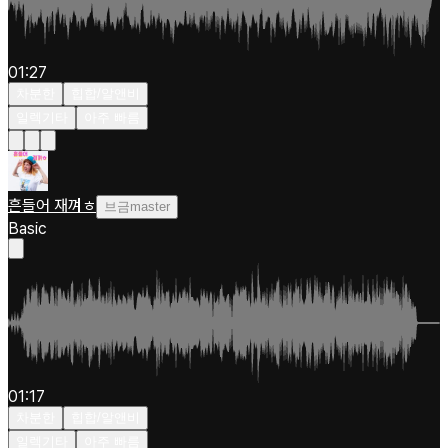
01:27
차분한
힙합/알앤비
일렉기타
아주 빠름
흔들어 재껴ㅎ
브금master
Basic
01:17
차분한
힙합/알앤비
일렉기타
아주 빠름