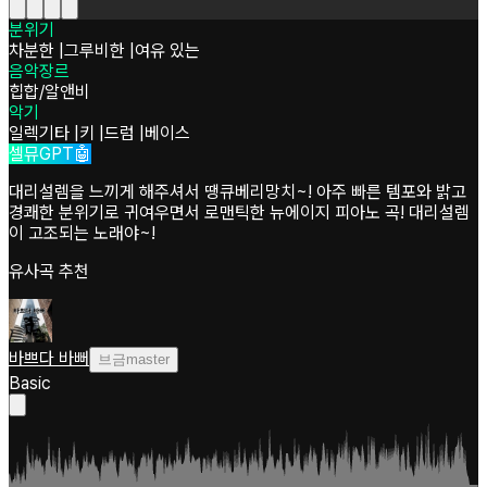
분위기
차분한
|
그루비한
|
여유 있는
음악장르
힙합/알앤비
악기
일렉기타
|
키
|
드럼
|
베이스
셀뮤GPT🤖
대리설렘을 느끼게 해주셔서 땡큐베리망치~! 아주 빠른 템포와 밝고
경쾌한 분위기로 귀여우면서 로맨틱한 뉴에이지 피아노 곡! 대리설렘
이 고조되는 노래야~!
유사곡 추천
바쁘다 바뻐
브금master
Basic