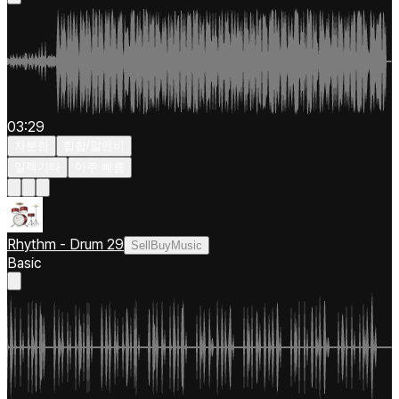
03:29
차분한
힙합/알앤비
일렉기타
아주 빠름
Rhythm - Drum 29
SellBuyMusic
Basic