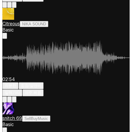
Citreous
NIKA SOUND
Basic
02:54
차분한
힙합/알앤비
일렉기타
아주 빠름
snitch 69
SellBuyMusic
Basic