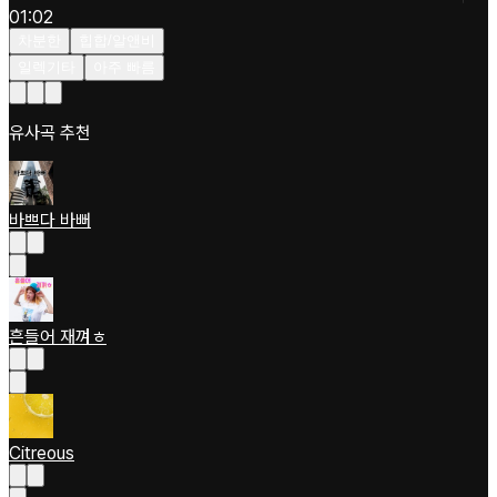
01:02
차분한
힙합/알앤비
일렉기타
아주 빠름
유사곡 추천
바쁘다 바뻐
흔들어 재껴ㅎ
Citreous