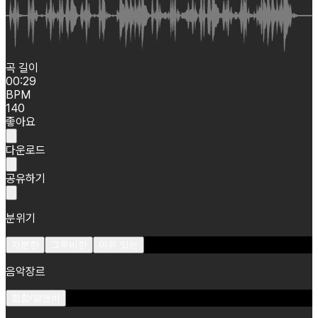
곡 길이
00:29
BPM
140
좋아요
다운로드
공유하기
분위기
차분한
그루비한
여유 있는
음악장르
힙합/알앤비