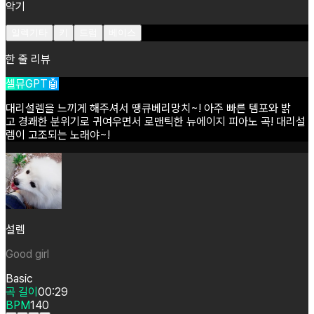
악기
일렉기타
키
드럼
베이스
한 줄 리뷰
셀뮤GPT🤖
대리설렘을
느끼게
해주셔서
땡큐베리망치~!
아주
빠른
템포와
밝
고
경쾌한
분위기로
귀여우면서
로맨틱한
뉴에이지
피아노
곡!
대리설
렘이
고조되는
노래야~!
설렘
Good girl
Basic
곡 길이
00:29
BPM
140