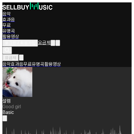
음악
효과음
무료
유명곡
활용영상
요금제
로그인 / 회원가입
요금제
음악
효과음
무료
유명곡
활용영상
설렘
Good girl
Basic