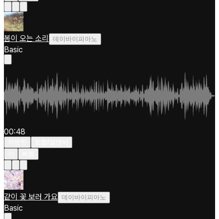
봄이 오는 소리
데이바이피아노
Basic
00:48
차분한
힙합/알앤비
키
빠름
같이 꽃 보러 가요
데이바이피아노
Basic