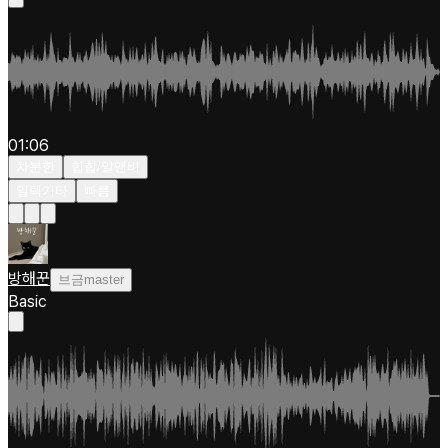
01:06
차분한
힙합/알앤비
일렉기타
빠름
방해꾼
브금master
Basic