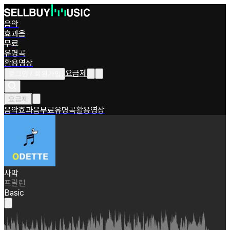
음악
효과음
무료
유명곡
활용영상
요금제
로그인 / 회원가입
요금제
음악
효과음
무료
유명곡
활용영상
사막
프랄린
Basic