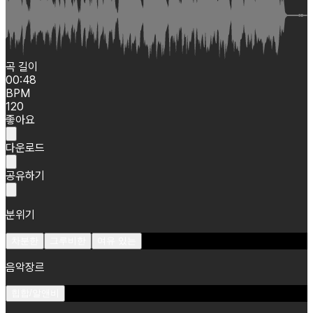
곡 길이
00:48
BPM
120
좋아요
다운로드
공유하기
분위기
차분한
그루비한
여유 있는
음악장르
힙합/알앤비