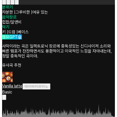
분위기
차분한
|
그루비한
|
여유 있는
음악장르
힙합/알앤비
악기
키
|
드럼
|
베이스
셀뮤GPT🤖
사막이라는 곡은 일렉트로닉 장르에 중독성있는 신디사이저 소리와
빠른 템포가 잔잔하면서도 몽환적이고 이국적인 느낌을 자아내는데,
정말 중독적인 곡이야.
유사곡 추천
Vanilla latte
데이바이피아노
Basic