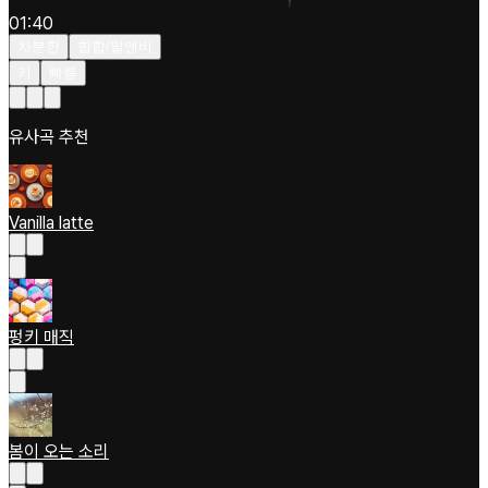
01:40
차분한
힙합/알앤비
키
빠름
유사곡 추천
Vanilla latte
펑키 매직
봄이 오는 소리