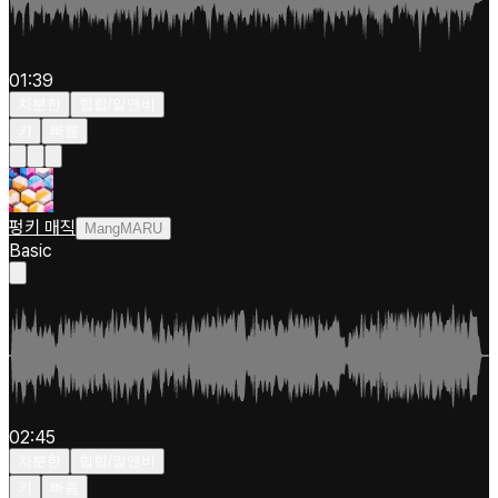
01:39
차분한
힙합/알앤비
키
빠름
펑키 매직
MangMARU
Basic
02:45
차분한
힙합/알앤비
키
빠름