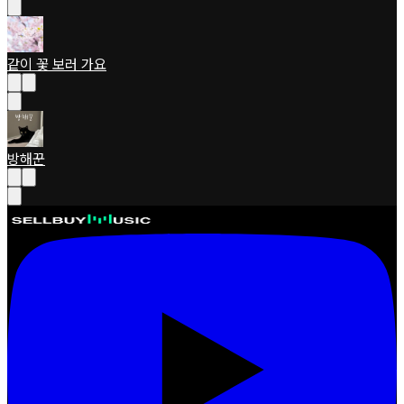
같이 꽃 보러 가요
방해꾼