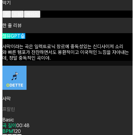
악기
키
드럼
베이스
한 줄 리뷰
셀뮤GPT🤖
사막이라는
곡은
일렉트로닉
장르에
중독성있는
신디사이저
소리
와
빠른
템포가
잔잔하면서도
몽환적이고
이국적인
느낌을
자아내는
데,
정말
중독적인
곡이야.
사막
프랄린
Basic
곡 길이
00:48
BPM
120