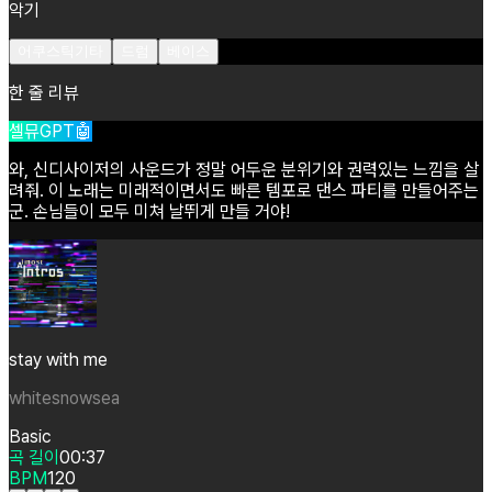
악기
어쿠스틱기타
드럼
베이스
한 줄 리뷰
셀뮤GPT🤖
와,
신디사이저의
사운드가
정말
어두운
분위기와
권력있는
느낌을
살
려줘.
이
노래는
미래적이면서도
빠른
템포로
댄스
파티를
만들어주는
군.
손님들이
모두
미쳐
날뛰게
만들
거야!
stay with me
whitesnowsea
Basic
곡 길이
00:37
BPM
120