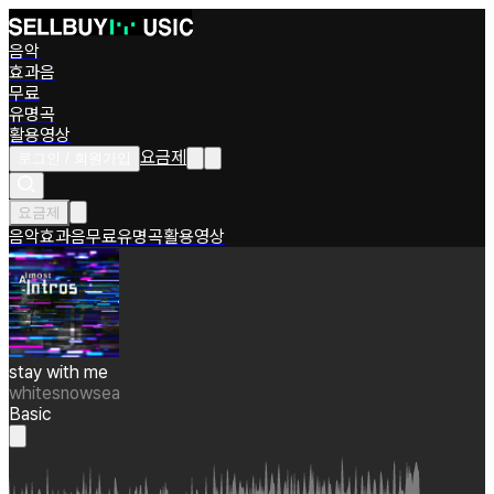
음악
효과음
무료
유명곡
활용영상
요금제
로그인 / 회원가입
요금제
음악
효과음
무료
유명곡
활용영상
stay with me
whitesnowsea
Basic