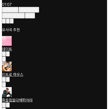
01:07
그루비한
힙합/알앤비
어쿠스틱기타
빠름
유사곡 추천
데이트
인트로 하우스
죽을힘을다해뛰어라