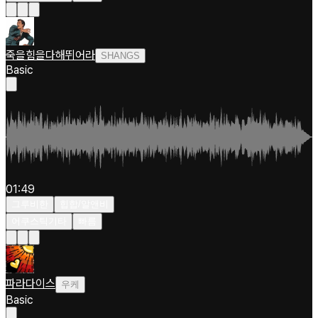
죽을힘을다해뛰어라
SHANGS
Basic
01:49
그루비한
힙합/알앤비
어쿠스틱기타
빠름
파라다이스
우케
Basic