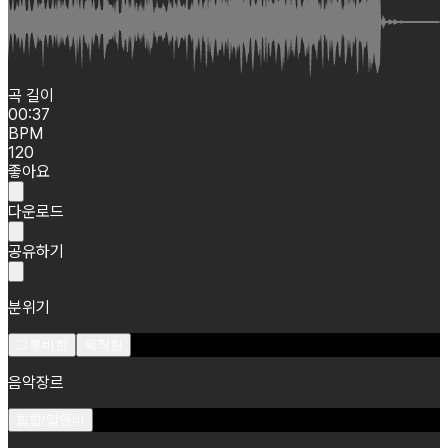
곡 길이
00:37
BPM
120
좋아요
다운로드
공유하기
분위기
그루비한
묵직한
음악장르
힙합/알앤비