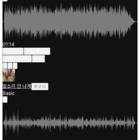
01:14
그루비한
힙합/알앤비
어쿠스틱기타
빠름
발소리 안 나게
휘모리
Basic