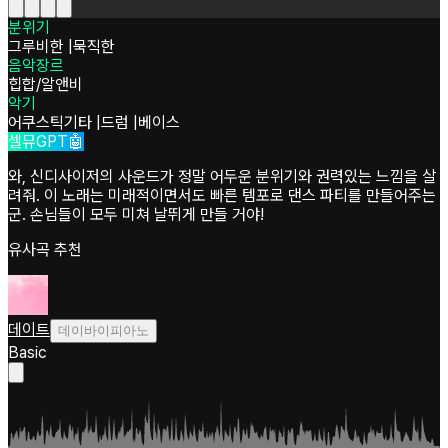
분위기
그루비한
|
묵직한
음악장르
힙합/알앤비
악기
어쿠스틱기타
|
드럼
|
베이스
셀뮤GPT🤖
와, 신디사이저의 사운드가 정말 어두운 분위기와 권력있는 느낌을 살
려줘. 이 노래는 미래적이면서도 빠른 템포로 댄스 파티를 만들어주는
군. 손님들이 모두 미쳐 날뛰게 만들 거야!
유사곡 추천
데이트
데이바이피아노
Basic