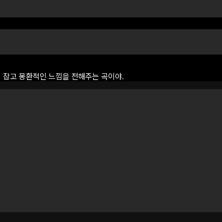
리
잡고
몽환적인
느낌을
전해주는
곡이야.