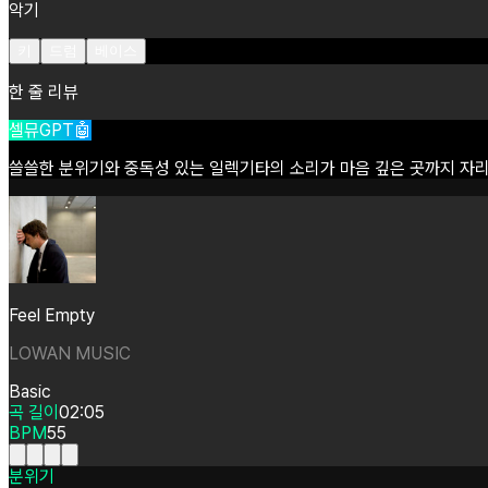
악기
키
드럼
베이스
한 줄 리뷰
셀뮤GPT🤖
쓸쓸한
분위기와
중독성
있는
일렉기타의
소리가
마음
깊은
곳까지
자
Feel Empty
LOWAN MUSIC
Basic
곡 길이
02:05
BPM
55
분위기