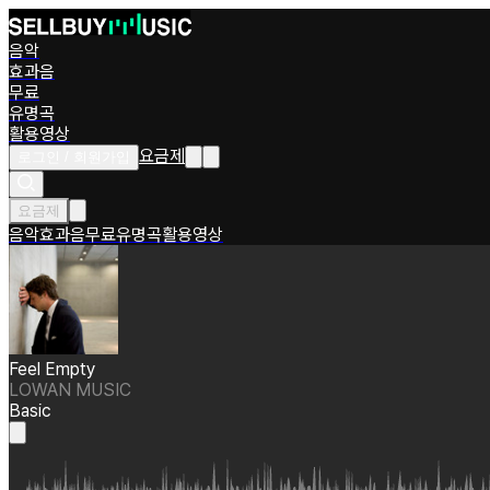
음악
효과음
무료
유명곡
활용영상
요금제
로그인 / 회원가입
요금제
음악
효과음
무료
유명곡
활용영상
Feel Empty
LOWAN MUSIC
Basic