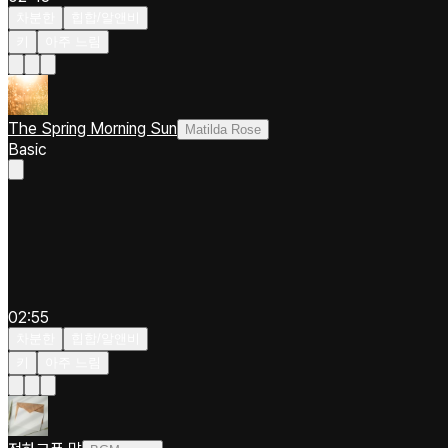
차분한
힙합/알앤비
키
아주 느림
The Spring Morning Sun
Matilda Rose
Basic
02:55
차분한
힙합/알앤비
키
아주 느림