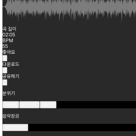
곡 길이
02:05
BPM
55
좋아요
다운로드
공유하기
분위기
차분한
부드러운
로파이
음악장르
힙합/알앤비