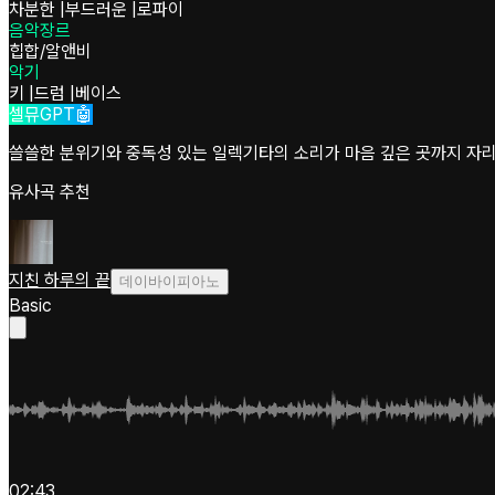
차분한
|
부드러운
|
로파이
음악장르
힙합/알앤비
악기
키
|
드럼
|
베이스
셀뮤GPT🤖
쓸쓸한 분위기와 중독성 있는 일렉기타의 소리가 마음 깊은 곳까지 자리
유사곡 추천
지친 하루의 끝
데이바이피아노
Basic
02:43