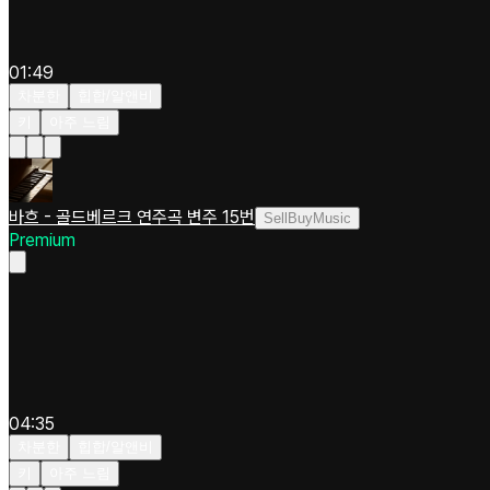
01:49
차분한
힙합/알앤비
키
아주 느림
바흐 - 골드베르크 연주곡 변주 15번
SellBuyMusic
Premium
04:35
차분한
힙합/알앤비
키
아주 느림