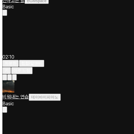
전하고픈 말
BGMspace
Basic
02:10
차분한
힙합/알앤비
키
아주 느림
비워내는 연습
데이바이피아노
Basic