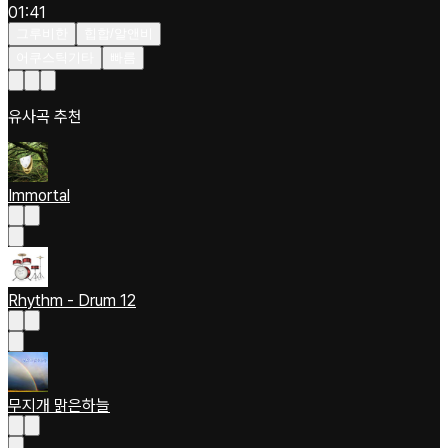
01:41
그루비한
힙합/알앤비
어쿠스틱기타
빠름
유사곡 추천
Immortal
Rhythm - Drum 12
무지개 맑은하늘