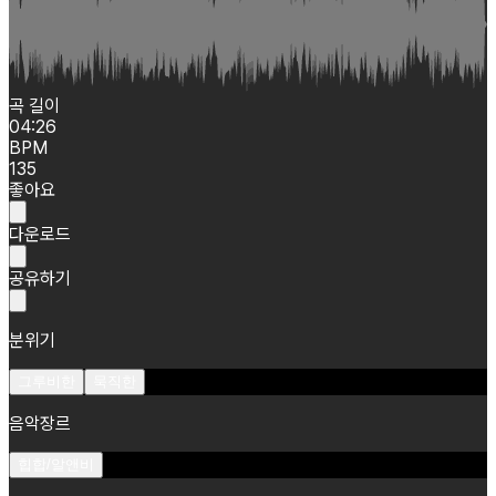
곡 길이
04:26
BPM
135
좋아요
다운로드
공유하기
분위기
그루비한
묵직한
음악장르
힙합/알앤비