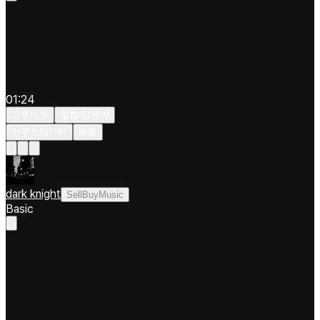
01:24
그루비한
힙합/알앤비
어쿠스틱기타
빠름
dark knight
SellBuyMusic
Basic