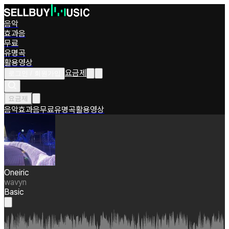
음악
효과음
무료
유명곡
활용영상
요금제
로그인 / 회원가입
요금제
음악
효과음
무료
유명곡
활용영상
Oneiric
wavyn
Basic