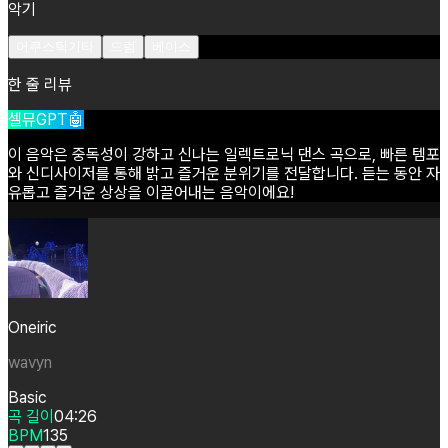
악기
어쿠스틱기타
드럼
베이스
한 줄 리뷰
셀뮤GPT🤖
이
음악은
중독성이
강하고
신나는
일렉트로닉
댄스
곡으로,
빠른
템포
와
신디사이저를
통해
밝고
즐거운
분위기를
전달합니다.
듣는
동안
자
유롭고
즐거운
상상을
이끌어내는
음악이에요!
Oneiric
wavyn
Basic
곡 길이
04:26
BPM
135