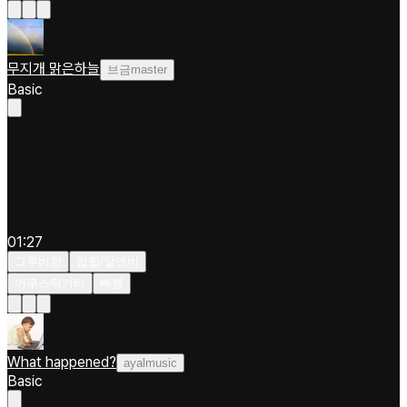
무지개 맑은하늘
브금master
Basic
01:27
그루비한
힙합/알앤비
어쿠스틱기타
빠름
What happened?
ayalmusic
Basic