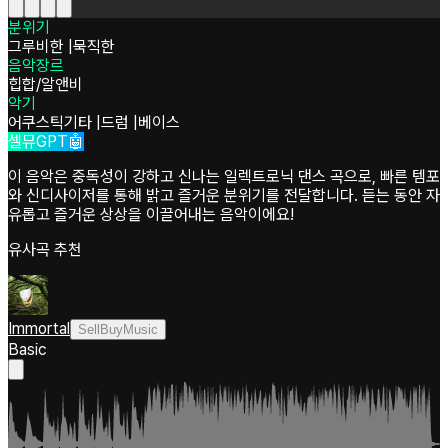
분위기
그루비한
|
묵직한
음악장르
힙합/알앤비
악기
어쿠스틱기타
|
드럼
|
베이스
셀뮤GPT🤖
이 음악은 중독성이 강하고 신나는 일렉트로닉 댄스 곡으로, 빠른 템포
와 신디사이저를 통해 밝고 즐거운 분위기를 전달합니다. 듣는 동안 자
유롭고 즐거운 상상을 이끌어내는 음악이에요!
유사곡 추천
Immortal
SellBuyMusic
Basic