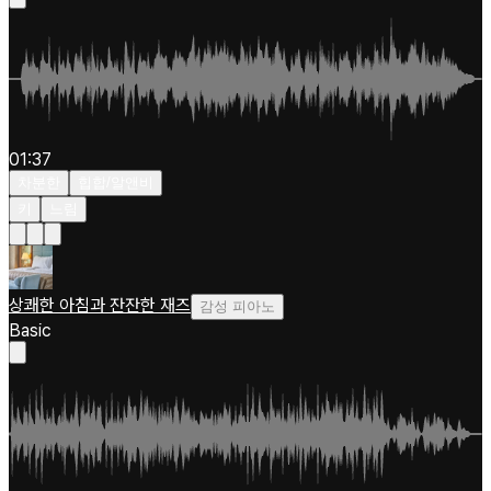
01:37
차분한
힙합/알앤비
키
느림
상쾌한 아침과 잔잔한 재즈
감성 피아노
Basic