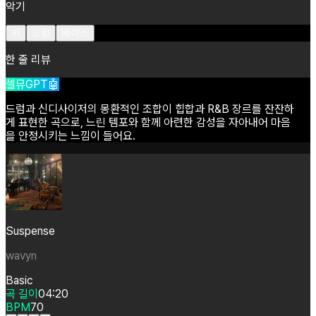
악기
키
드럼
베이스
한 줄 리뷰
셀뮤GPT🤖
드럼과
신디사이저의
몽환적인
조합이
힙합과
R&B
장르를
잔잔하
게
표현한
곡으로,
느린
템포와
함께
아련한
감성을
자아내어
마음
을
안정시키는
느낌이
들어요.
Suspense
wavyn
Basic
곡 길이
04:20
BPM
70