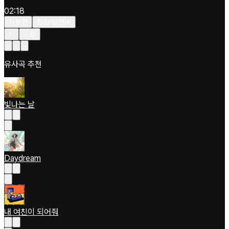
02:18
차분한
힙합/알앤비
키
느림
유사곡 추천
빛나는 날
Daydream
내 여친이 되어줘