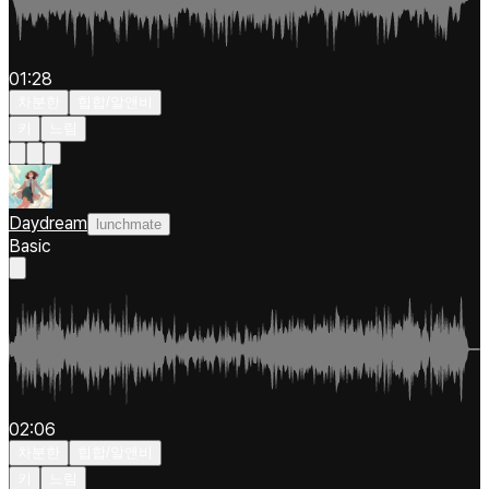
01:28
차분한
힙합/알앤비
키
느림
Daydream
lunchmate
Basic
02:06
차분한
힙합/알앤비
키
느림