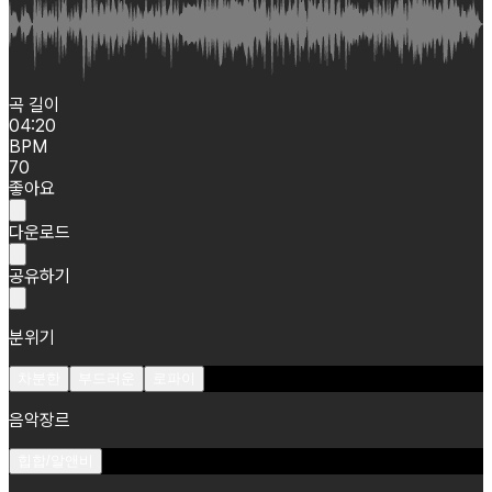
곡 길이
04:20
BPM
70
좋아요
다운로드
공유하기
분위기
차분한
부드러운
로파이
음악장르
힙합/알앤비