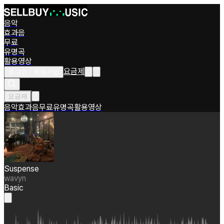
음악
효과음
무료
유명곡
활용영상
요금제
로그인 / 회원가입
요금제
음악
효과음
무료
유명곡
활용영상
Suspense
wavyn
Basic