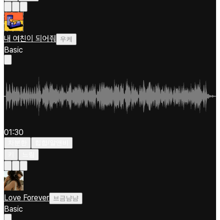
내 여친이 되어줘
우케
Basic
01:30
차분한
힙합/알앤비
키
느림
Love Forever
브금냠냠
Basic