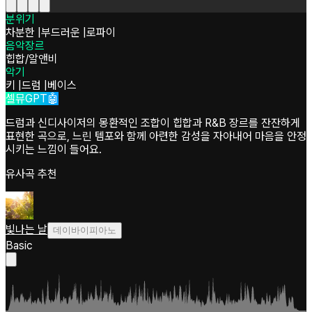
분위기
차분한
|
부드러운
|
로파이
음악장르
힙합/알앤비
악기
키
|
드럼
|
베이스
셀뮤GPT🤖
드럼과 신디사이저의 몽환적인 조합이 힙합과 R&B 장르를 잔잔하게
표현한 곡으로, 느린 템포와 함께 아련한 감성을 자아내어 마음을 안정
시키는 느낌이 들어요.
유사곡 추천
빛나는 날
데이바이피아노
Basic