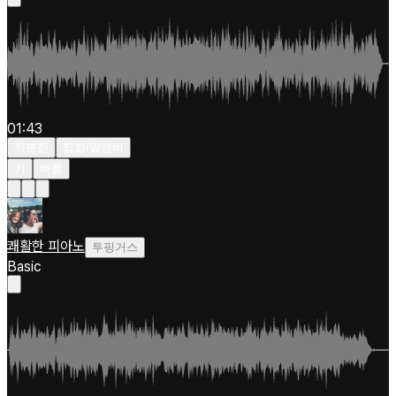
01:43
차분한
힙합/알앤비
키
빠름
쾌활한 피아노
투핑거스
Basic