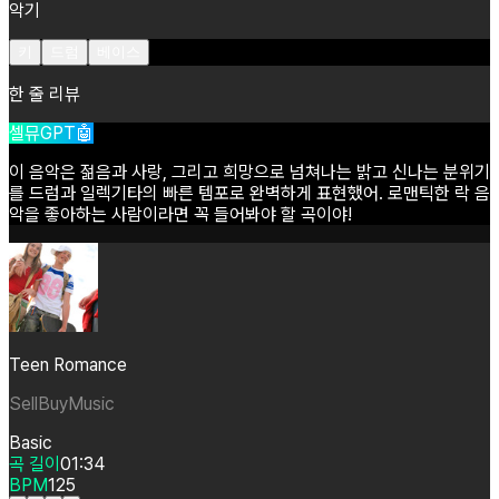
악기
키
드럼
베이스
한 줄 리뷰
셀뮤GPT🤖
이
음악은
젊음과
사랑,
그리고
희망으로
넘쳐나는
밝고
신나는
분위기
를
드럼과
일렉기타의
빠른
템포로
완벽하게
표현했어.
로맨틱한
락
음
악을
좋아하는
사람이라면
꼭
들어봐야
할
곡이야!
Teen Romance
SellBuyMusic
Basic
곡 길이
01:34
BPM
125