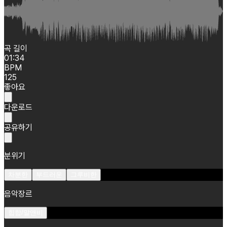
곡 길이
01:34
BPM
125
좋아요
다운로드
공유하기
분위기
차분한
부드러운
그루비한
음악장르
힙합/알앤비