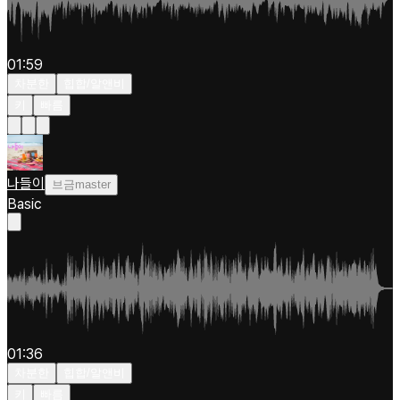
01:59
차분한
힙합/알앤비
키
빠름
나들이
브금master
Basic
01:36
차분한
힙합/알앤비
키
빠름