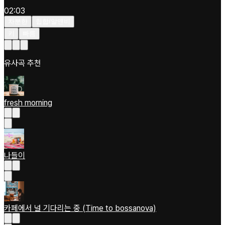
02:03
차분한
힙합/알앤비
키
빠름
유사곡 추천
fresh morning
나들이
카페에서 널 기다리는 중 (Time to bossanova)