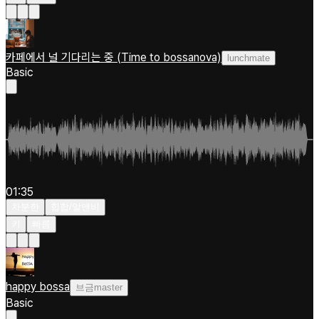
카페에서 널 기다리는 중 (Time to bossanova)
lunchmate
Basic
01:35
차분한
힙합/알앤비
키
빠름
happy bossa
브금master
Basic