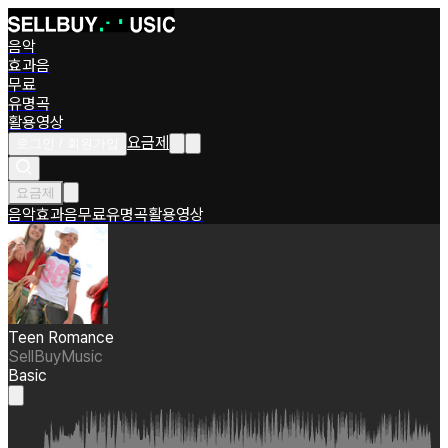
음악
효과음
무료
유명곡
활용영상
요금제
로그인 / 회원가입
요금제
음악
효과음
무료
유명곡
활용영상
Teen Romance
SellBuyMusic
Basic