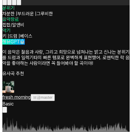
분위기
차분한
|
부드러운
|
그루비한
음악장르
힙합/알앤비
악기
키
|
드럼
|
베이스
셀뮤GPT🤖
이 음악은 젊음과 사랑, 그리고 희망으로 넘쳐나는 밝고 신나는 분위기
를 드럼과 일렉기타의 빠른 템포로 완벽하게 표현했어. 로맨틱한 락 음
악을 좋아하는 사람이라면 꼭 들어봐야 할 곡이야!
유사곡 추천
fresh morning
브금master
Basic