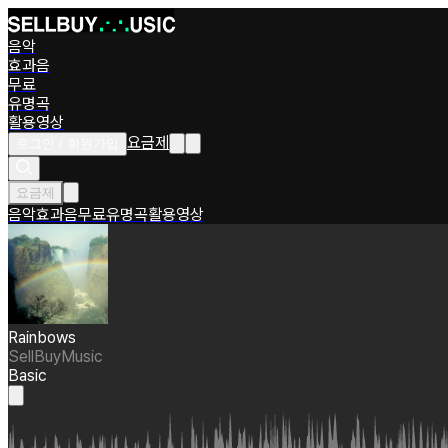
음악
효과음
무료
유명곡
활용영상
요금제
로그인 / 회원가입
요금제
음악
효과음
무료
유명곡
활용영상
Rainbows
SellBuyMusic
Basic