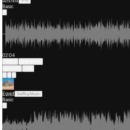
우케
Basic
02:04
차분한
힙합/알앤비
일렉기타
느림
Egypt
SellBuyMusic
Basic