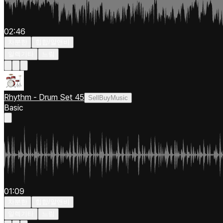
02:46
차분한
힙합/알앤비
일렉기타
느림
Rhythm - Drum Set 45
SellBuyMusic
Basic
01:09
차분한
힙합/알앤비
일렉기타
느림