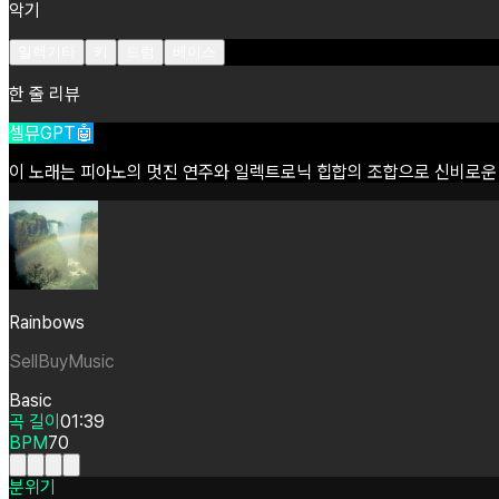
악기
일렉기타
키
드럼
베이스
한 줄 리뷰
셀뮤GPT🤖
이
노래는
피아노의
멋진
연주와
일렉트로닉
힙합의
조합으로
신비로운
Rainbows
SellBuyMusic
Basic
곡 길이
01:39
BPM
70
분위기