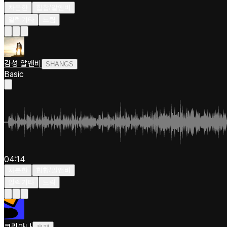
차분한
힙합/알앤비
일렉기타
느림
감성 알앤비
SHANGS
Basic
04:14
차분한
힙합/알앤비
일렉기타
느림
코리아나