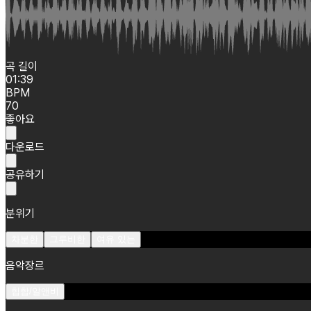
곡 길이
01:39
BPM
70
좋아요
다운로드
공유하기
분위기
차분한
그루비한
여유 있는
음악장르
힙합/알앤비