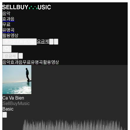
음악
효과음
무료
유명곡
활용영상
요금제
로그인 / 회원가입
요금제
음악
효과음
무료
유명곡
활용영상
Ca Va Bien
SellBuyMusic
Basic