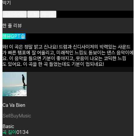
악기
신디사이저
드럼
베이스
한 줄 리뷰
셀뮤GPT🤖
와!
이
곡은
정말
밝고
신나요!
드럼과
신디사이저의
박력있는
사운드
가
빠른
템포에
잘
어울리고,
미래적인
느낌도
돋보이는
댄스
음악이에
요.
이
음악을
들으면
기분이
좋아지고,
웃음이
나오는
코믹한
느낌
도
있어요.
이
곡을
한
곡
들었는데도
기분이
업되네요!
Ca Va Bien
SellBuyMusic
Basic
곡 길이
01:34