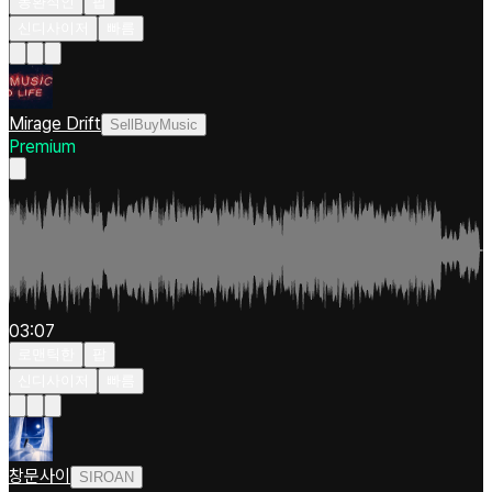
몽환적인
팝
신디사이저
빠름
Mirage Drift
SellBuyMusic
Premium
03:07
로맨틱한
팝
신디사이저
빠름
창문사이
SIROAN