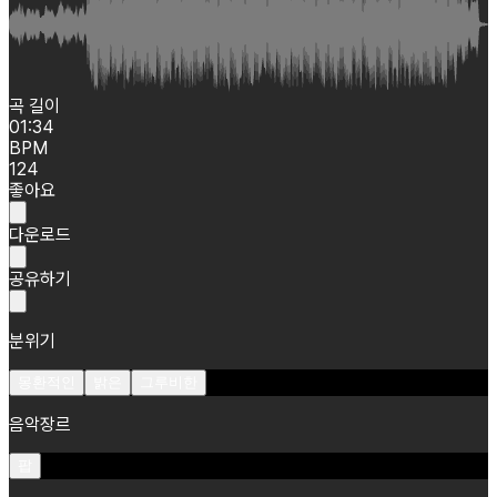
곡 길이
01:34
BPM
124
좋아요
다운로드
공유하기
분위기
몽환적인
밝은
그루비한
음악장르
팝