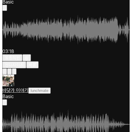
Basic
03:18
몽환적인
팝
신디사이저
빠름
바닷가 이야기
lunchmate
Basic