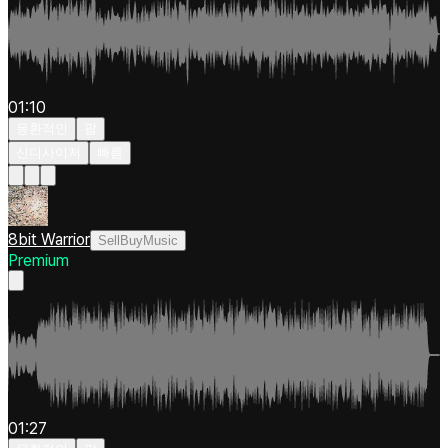
01:10
몽환적인
팝
신디사이저
빠름
8bit Warrior
SellBuyMusic
Premium
01:27