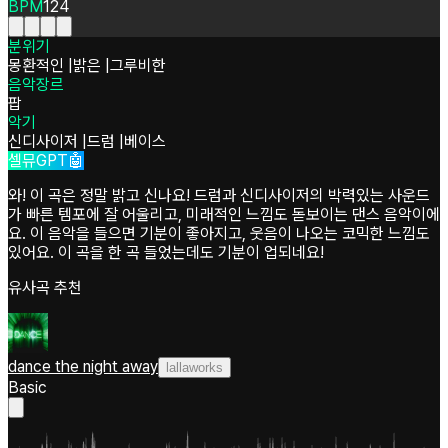
BPM
124
분위기
몽환적인
|
밝은
|
그루비한
음악장르
팝
악기
신디사이저
|
드럼
|
베이스
셀뮤GPT🤖
와! 이 곡은 정말 밝고 신나요! 드럼과 신디사이저의 박력있는 사운드
가 빠른 템포에 잘 어울리고, 미래적인 느낌도 돋보이는 댄스 음악이에
요. 이 음악을 들으면 기분이 좋아지고, 웃음이 나오는 코믹한 느낌도
있어요. 이 곡을 한 곡 들었는데도 기분이 업되네요!
유사곡 추천
dance the night away
lallaworks
Basic