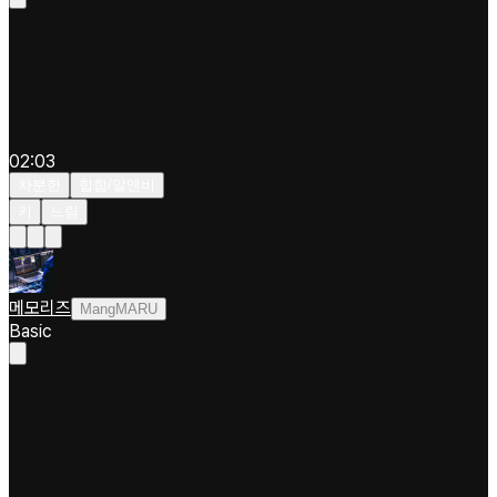
02:03
차분한
힙합/알앤비
키
느림
메모리즈
MangMARU
Basic