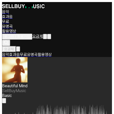
음악
효과음
무료
유명곡
활용영상
요금제
로그인 / 회원가입
요금제
음악
효과음
무료
유명곡
활용영상
Beautiful Mind
SellBuyMusic
Basic