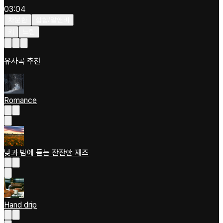
03:04
차분한
힙합/알앤비
키
느림
유사곡 추천
Romance
낮과 밤에 듣는 잔잔한 재즈
Hand drip