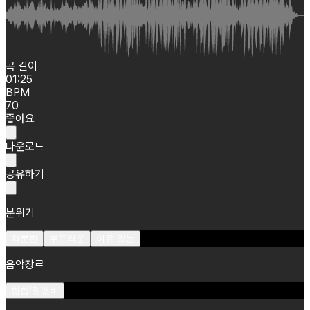
곡 길이
01:25
BPM
70
좋아요
다운로드
공유하기
분위기
차분한
부드러운
여유 있는
음악장르
힙합/알앤비