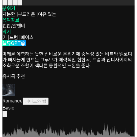
분위기
차분한
|
부드러운
|
여유 있는
음악장르
힙합/알앤비
악기
키
|
드럼
|
베이스
셀뮤GPT🤖
미래를 예측하는 듯한 신비로운 분위기에 중독성 있는 비트와 멜로디
가 빠져들게 만드는 그루브가 매력적인 힙합곡. 드럼과 신디사이저의
조화로운 조합이 색다른 몽환적인 느낌을 준다.
유사곡 추천
Romance
피아노와 밤
Basic