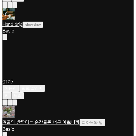
Hand drip
slowslow
Basic
01:17
차분한
힙합/알앤비
키
느림
겨울의 반짝이는 순간들은 너무 예쁘니까
피아노와 밤
Basic