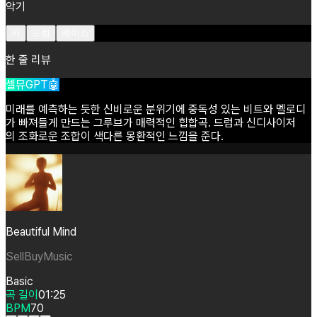
악기
키
드럼
베이스
한 줄 리뷰
셀뮤GPT🤖
미래를
예측하는
듯한
신비로운
분위기에
중독성
있는
비트와
멜로디
가
빠져들게
만드는
그루브가
매력적인
힙합곡.
드럼과
신디사이저
의
조화로운
조합이
색다른
몽환적인
느낌을
준다.
Beautiful Mind
SellBuyMusic
Basic
곡 길이
01:25
BPM
70