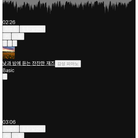
02:26
차분한
힙합/알앤비
키
느림
낮과 밤에 듣는 잔잔한 재즈
감성 피아노
Basic
03:06
차분한
힙합/알앤비
키
느림