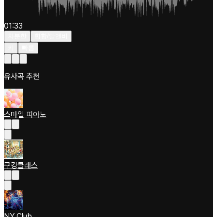
01:33
차분한
힙합/알앤비
키
빠름
유사곡 추천
스마일 피아노
쿠킹클래스
NY Club