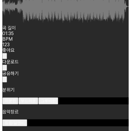
곡 길이
01:35
BPM
123
좋아요
다운로드
공유하기
분위기
차분한
부드러운
그루비한
음악장르
힙합/알앤비