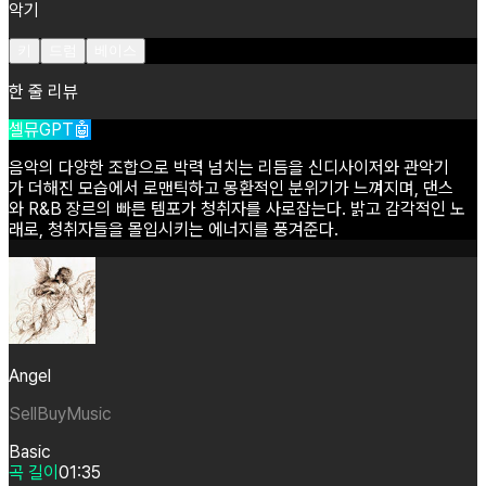
악기
키
드럼
베이스
한 줄 리뷰
셀뮤GPT🤖
음악의
다양한
조합으로
박력
넘치는
리듬을
신디사이저와
관악기
가
더해진
모습에서
로맨틱하고
몽환적인
분위기가
느껴지며,
댄스
와
R&B
장르의
빠른
템포가
청취자를
사로잡는다.
밝고
감각적인
노
래로,
청취자들을
몰입시키는
에너지를
풍겨준다.
Angel
SellBuyMusic
Basic
곡 길이
01:35