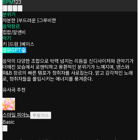
BPM
123
분위기
차분한
|
부드러운
|
그루비한
음악장르
힙합/알앤비
악기
키
|
드럼
|
베이스
셀뮤GPT🤖
음악의 다양한 조합으로 박력 넘치는 리듬을 신디사이저와 관악기가
더해진 모습에서 로맨틱하고 몽환적인 분위기가 느껴지며, 댄스와
R&B 장르의 빠른 템포가 청취자를 사로잡는다. 밝고 감각적인 노래
로, 청취자들을 몰입시키는 에너지를 풍겨준다.
유사곡 추천
스마일 피아노
투핑거스
Basic