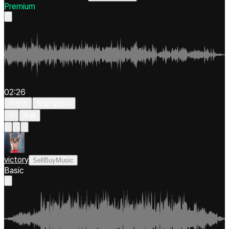
Premium
02:26
차분한
힙합/알앤비
키
빠름
victory
SellBuyMusic
Basic