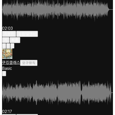
02:03
차분한
힙합/알앤비
키
빠름
쿠킹클래스
모구뮤직
Basic
02:17