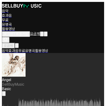
음악
효과음
무료
유명곡
활용영상
요금제
로그인 / 회원가입
요금제
음악
효과음
무료
유명곡
활용영상
Angel
SellBuyMusic
Basic