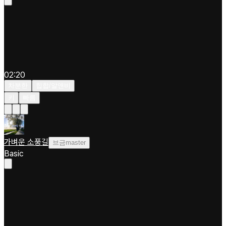
02:20
차분한
힙합/알앤비
키
빠름
가벼운 소풍길
브금master
Basic