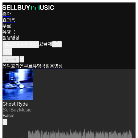
음악
효과음
무료
유명곡
활용영상
요금제
로그인 / 회원가입
요금제
음악
효과음
무료
유명곡
활용영상
Ghost Ryda
SellBuyMusic
Basic