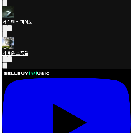
서스펜스 피아노
가벼운 소풍길