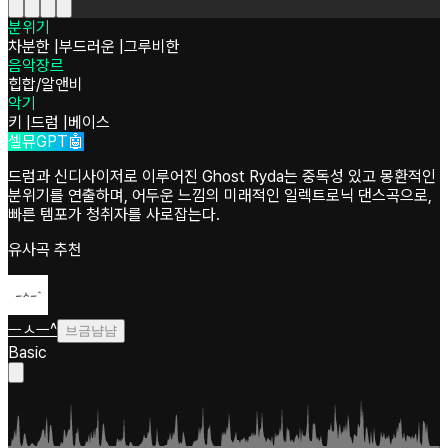
분위기
차분한
|
부드러운
|
그루비한
음악장르
힙합/알앤비
악기
키
|
드럼
|
베이스
셀뮤GPT🤖
드럼과 신디사이저로 이루어진 Ghost Ryda는 중독성 있고 몽환적인
분위기를 연출하며, 어두운 느낌의 미래적인 일렉트로닉 댄스곡으로,
빠른 템포가 청취자를 사로잡는다.
유사곡 추천
ㅡㅅㅡ^
브금냠냠
Basic