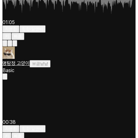
01:05
차분한
힙합/알앤비
키
빠름
명탐정 고양이
브금냠냠
Basic
00:38
차분한
힙합/알앤비
키
빠름