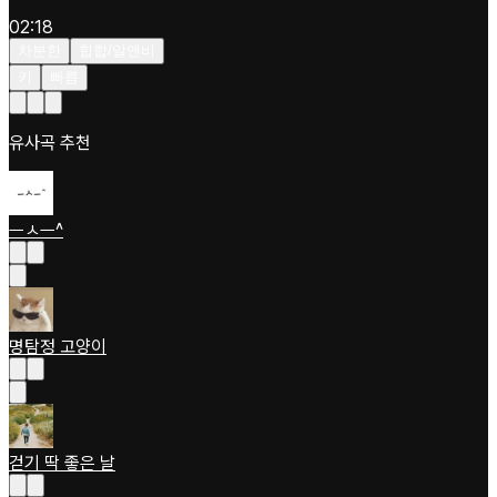
02:18
차분한
힙합/알앤비
키
빠름
유사곡 추천
ㅡㅅㅡ^
명탐정 고양이
걷기 딱 좋은 날