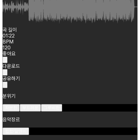
곡 길이
01:22
BPM
120
좋아요
다운로드
공유하기
분위기
차분한
부드러운
그루비한
음악장르
힙합/알앤비