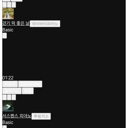
걷기 딱 좋은 날
데이바이피아노
Basic
01:22
차분한
힙합/알앤비
일렉기타
빠름
서스펜스 피아노
투핑거스
Basic