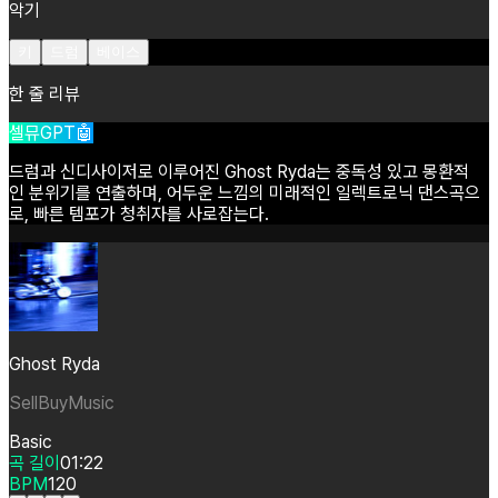
악기
키
드럼
베이스
한 줄 리뷰
셀뮤GPT🤖
드럼과
신디사이저로
이루어진
Ghost
Ryda는
중독성
있고
몽환적
인
분위기를
연출하며,
어두운
느낌의
미래적인
일렉트로닉
댄스곡으
로,
빠른
템포가
청취자를
사로잡는다.
Ghost Ryda
SellBuyMusic
Basic
곡 길이
01:22
BPM
120