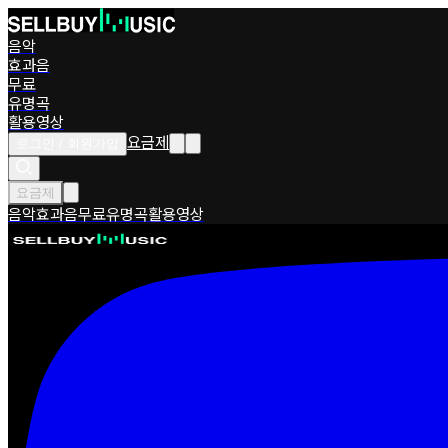
음악
효과음
무료
유명곡
활용영상
요금제
로그인 / 회원가입
요금제
음악
효과음
무료
유명곡
활용영상