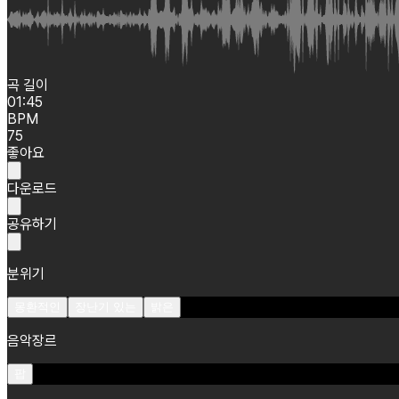
곡 길이
01:45
BPM
75
좋아요
다운로드
공유하기
분위기
몽환적인
장난기 있는
밝은
음악장르
팝