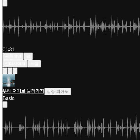
01:31
몽환적인
팝
신디사이저
느림
우리 저기로 놀러가자
감성 피아노
Basic