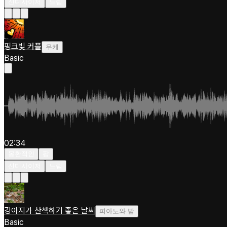
신디사이저
느림
핑크빛 커플
우케
Basic
02:34
몽환적인
팝
신디사이저
느림
강아지가 산책하기 좋은 날씨
피아노와 밤
Basic