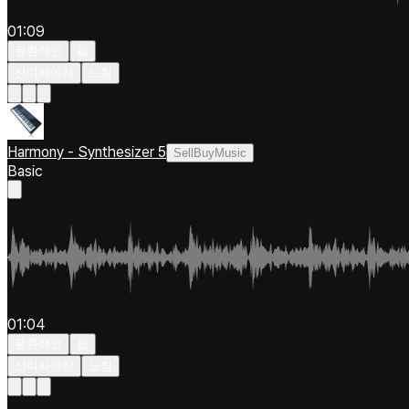
01:09
몽환적인
팝
신디사이저
느림
Harmony - Synthesizer 5
SellBuyMusic
Basic
01:04
몽환적인
팝
신디사이저
느림