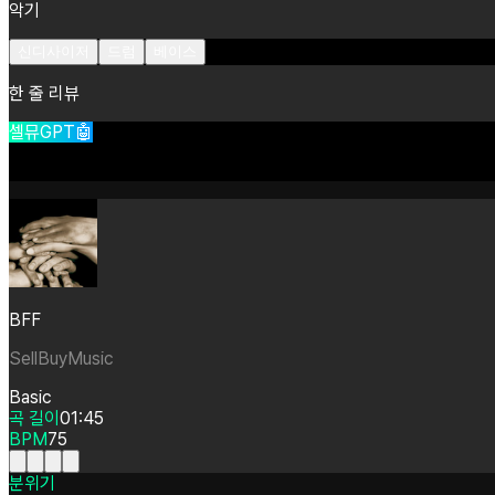
악기
신디사이저
드럼
베이스
한 줄 리뷰
셀뮤GPT🤖
BFF
SellBuyMusic
Basic
곡 길이
01:45
BPM
75
분위기