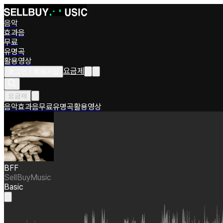
음악
효과음
무료
유명곡
활용영상
요금제
로그인 / 회원가입
요금제
음악
효과음
무료
유명곡
활용영상
BFF
SellBuyMusic
Basic