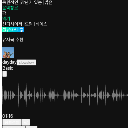
몽환적인
|
장난기 있는
|
밝은
음악장르
팝
악기
신디사이저
|
드럼
|
베이스
셀뮤GPT🤖
유사곡 추천
dayday
slowslow
Basic
01:16
몽환적인
팝