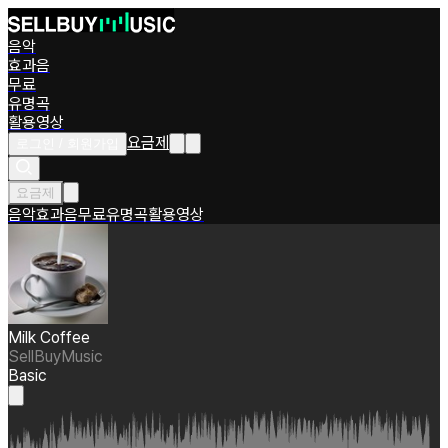
음악
효과음
무료
유명곡
활용영상
요금제
로그인 / 회원가입
요금제
음악
효과음
무료
유명곡
활용영상
Milk Coffee
SellBuyMusic
Basic