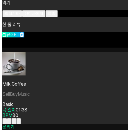
악기
일렉기타
신디사이저
드럼
한 줄 리뷰
셀뮤GPT🤖
Milk Coffee
SellBuyMusic
Basic
곡 길이
01:38
BPM
80
분위기