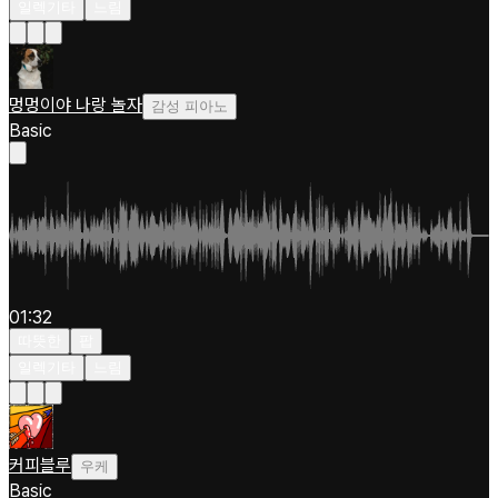
일렉기타
느림
멍멍이야 나랑 놀자
감성 피아노
Basic
01:32
따뜻한
팝
일렉기타
느림
커피블루
우케
Basic