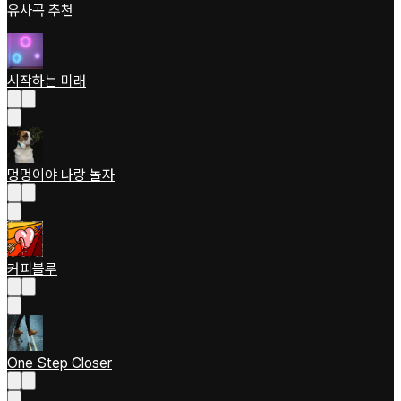
유사곡 추천
시작하는 미래
멍멍이야 나랑 놀자
커피블루
One Step Closer