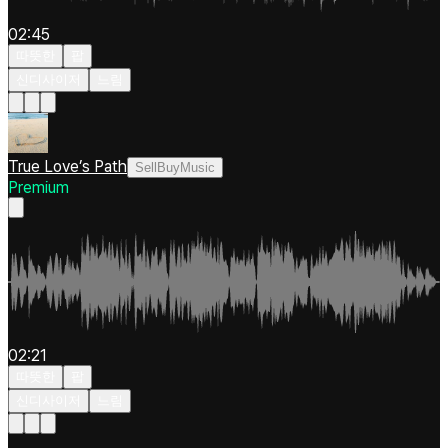
02:45
따뜻한
팝
신디사이저
느림
True Love’s Path
SellBuyMusic
Premium
02:21
따뜻한
팝
신디사이저
느림