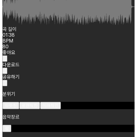
곡 길이
01:38
BPM
80
좋아요
다운로드
공유하기
분위기
따뜻한
로맨틱한
미래적인
음악장르
팝