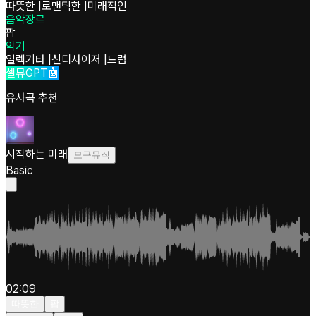
따뜻한
|
로맨틱한
|
미래적인
음악장르
팝
악기
일렉기타
|
신디사이저
|
드럼
셀뮤GPT🤖
유사곡 추천
시작하는 미래
모구뮤직
Basic
02:09
따뜻한
팝