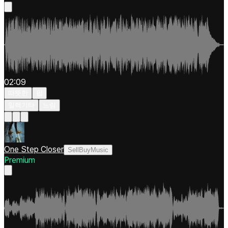
02:09
따뜻한
팝
일렉기타
느림
One Step Closer
SellBuyMusic
Premium