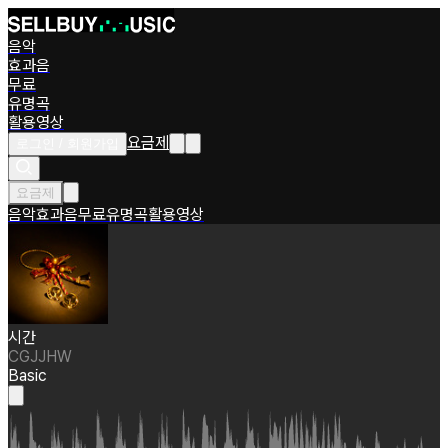
음악
효과음
무료
유명곡
활용영상
요금제
로그인 / 회원가입
요금제
음악
효과음
무료
유명곡
활용영상
시간
CGJJHW
Basic