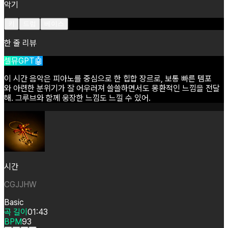
악기
키
드럼
베이스
한 줄 리뷰
셀뮤GPT🤖
이
시간
음악은
피아노를
중심으로
한
힙합
장르로,
보통
빠른
템포
와
아련한
분위기가
잘
어우러져
쓸쓸하면서도
몽환적인
느낌을
전달
해.
그루브와
함께
웅장한
느낌도
느낄
수
있어.
시간
CGJJHW
Basic
곡 길이
01:43
BPM
93