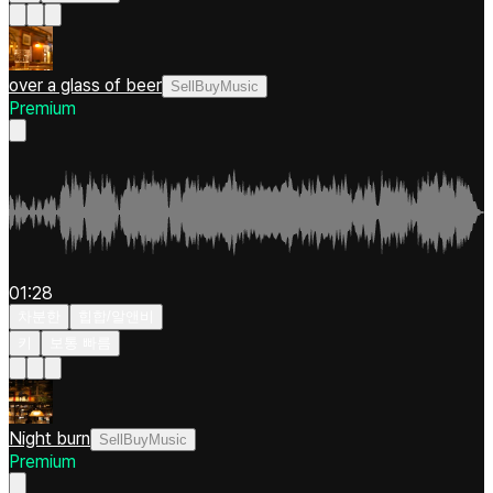
over a glass of beer
SellBuyMusic
Premium
01:28
차분한
힙합/알앤비
키
보통 빠름
Night burn
SellBuyMusic
Premium