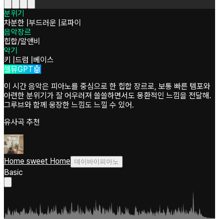
분위기
차분한
|
부드러운
|
로파이
음악장르
힙합/알앤비
악기
키
|
드럼
|
베이스
셀뮤GPT🤖
이 시간 음악은 피아노를 중심으로 한 힙합 장르로, 보통 빠른 템포와
아련한 분위기가 잘 어우러져 쓸쓸하면서도 몽환적인 느낌을 전달해.
그루브와 함께 웅장한 느낌도 느낄 수 있어.
유사곡 추천
Home sweet Home
데이바이피아노
Basic