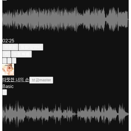
02:25
차분한
힙합/알앤비
키
보통 빠름
따뜻한 너의 손
브금master
Basic