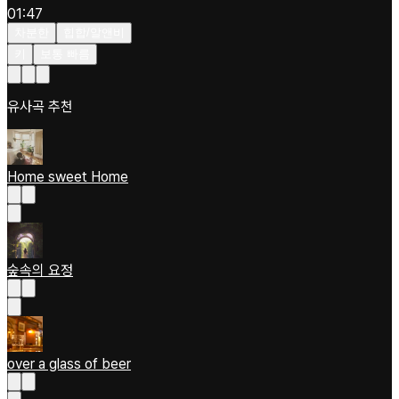
01:47
차분한
힙합/알앤비
키
보통 빠름
유사곡 추천
Home sweet Home
숲속의 요정
over a glass of beer