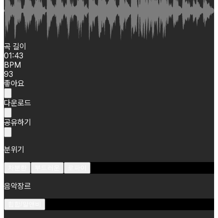
곡 길이
01:43
BPM
93
좋아요
다운로드
공유하기
분위기
차분한
부드러운
로파이
음악장르
힙합/알앤비