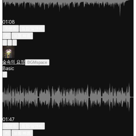
01:08
차분한
힙합/알앤비
키
보통 빠름
숲속의 요정
BGMspace
Basic
01:47
차분한
힙합/알앤비
키
보통 빠름