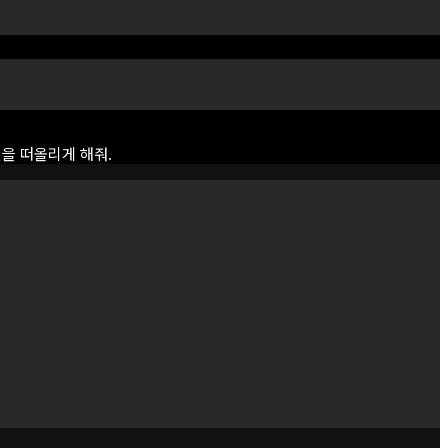
면을
떠올리게
해줘.