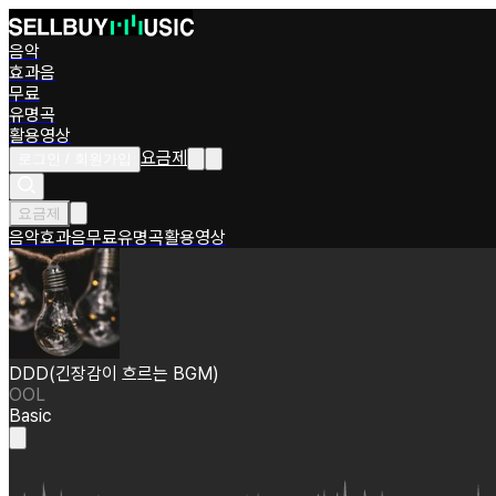
음악
효과음
무료
유명곡
활용영상
요금제
로그인 / 회원가입
요금제
음악
효과음
무료
유명곡
활용영상
DDD(긴장감이 흐르는 BGM)
OOL
Basic