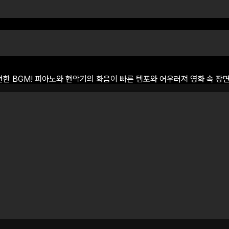
현한
BGM!
피아노와
현악기의
화음이
빠른
템포와
어우러져
영화
속
장