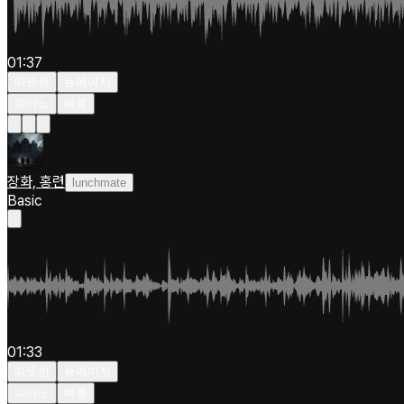
01:37
따뜻한
뉴에이지
피아노
빠름
장화, 홍련
lunchmate
Basic
01:33
따뜻한
뉴에이지
피아노
빠름