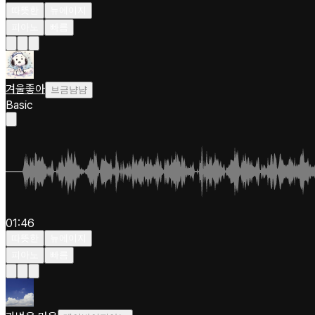
따뜻한
뉴에이지
피아노
빠름
겨울좋아
브금냠냠
Basic
01:46
따뜻한
뉴에이지
피아노
빠름