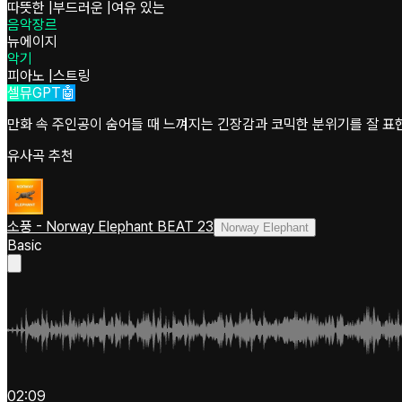
따뜻한
|
부드러운
|
여유 있는
음악장르
뉴에이지
악기
피아노
|
스트링
셀뮤GPT🤖
만화 속 주인공이 숨어들 때 느껴지는 긴장감과 코믹한 분위기를 잘 표현
유사곡 추천
소풍 - Norway Elephant BEAT 23
Norway Elephant
Basic
02:09