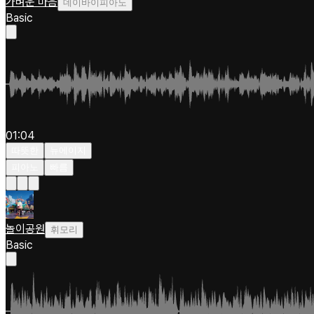
가벼운 마음
데이바이피아노
Basic
01:04
따뜻한
뉴에이지
피아노
빠름
놀이공원
휘모리
Basic