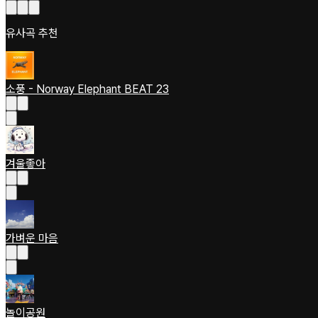
유사곡 추천
소풍 - Norway Elephant BEAT 23
겨울좋아
가벼운 마음
놀이공원