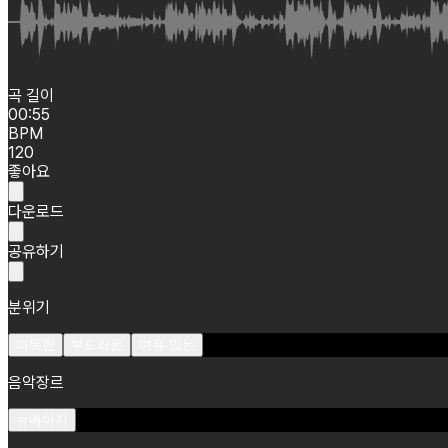
곡 길이
00:55
BPM
120
좋아요
다운로드
공유하기
분위기
따뜻한
부드러운
여유 있는
음악장르
뉴에이지