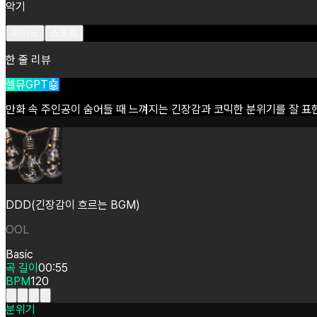
악기
피아노
스트링
한 줄 리뷰
셀뮤GPT🤖
만화
속
주인공이
숨어들
때
느껴지는
긴장감과
코믹한
분위기를
잘
표
DDD(긴장감이 흐르는 BGM)
OOL
Basic
곡 길이
00:55
BPM
120
분위기