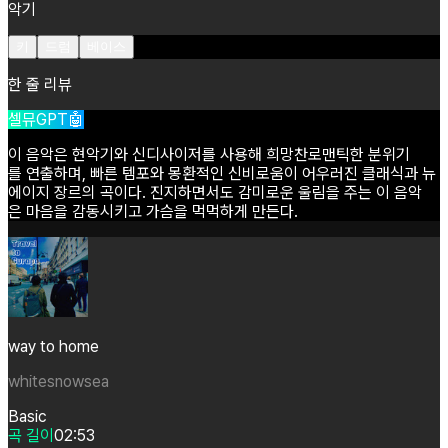
악기
키
드럼
베이스
한 줄 리뷰
셀뮤GPT🤖
이
음악은
현악기와
신디사이저를
사용해
희망찬로맨틱한
분위기
를
연출하며,
빠른
템포와
몽환적인
신비로움이
어우러진
클래식과
뉴
에이지
장르의
곡이다.
진지하면서도
감미로운
울림을
주는
이
음악
은
마음을
감동시키고
가슴을
먹먹하게
만든다.
way to home
whitesnowsea
Basic
곡 길이
02:53