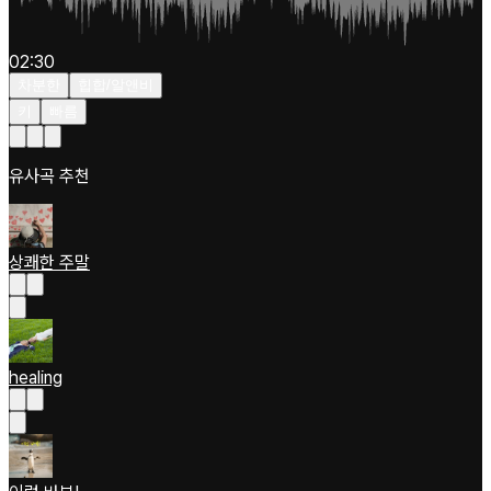
02:30
차분한
힙합/알앤비
키
빠름
유사곡 추천
상쾌한 주말
healing