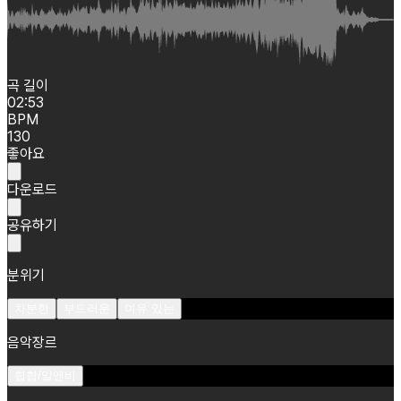
곡 길이
02:53
BPM
130
좋아요
다운로드
공유하기
분위기
차분한
부드러운
여유 있는
음악장르
힙합/알앤비