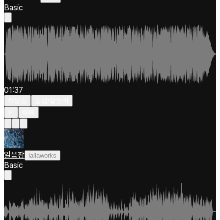
Basic
01:37
차분한
힙합/알앤비
키
빠름
얼음잠
lallaworks
Basic