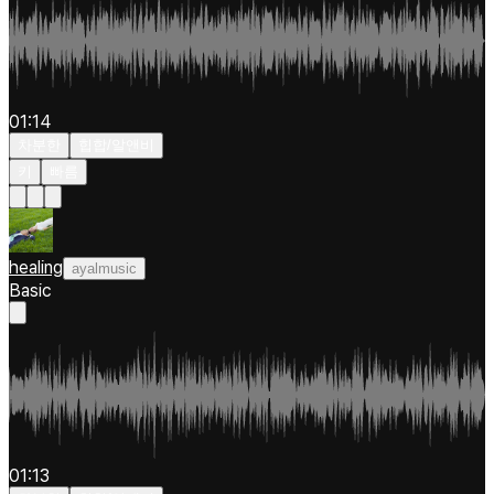
01:14
차분한
힙합/알앤비
키
빠름
healing
ayalmusic
Basic
01:13