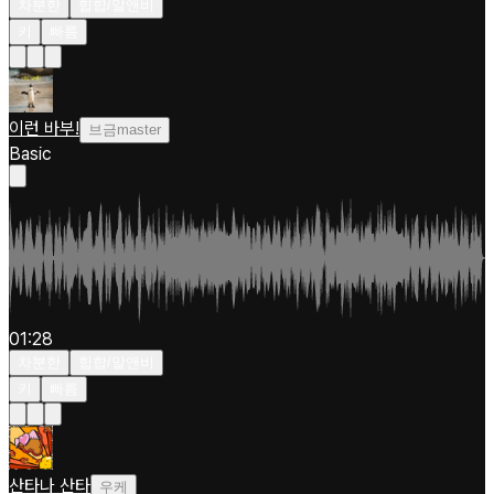
차분한
힙합/알앤비
키
빠름
이런 바부!
브금master
Basic
01:28
차분한
힙합/알앤비
키
빠름
산타나 산타
우케