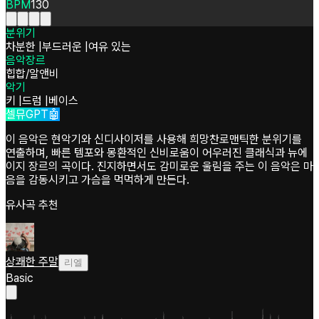
BPM
130
분위기
차분한
|
부드러운
|
여유 있는
음악장르
힙합/알앤비
악기
키
|
드럼
|
베이스
셀뮤GPT🤖
이 음악은 현악기와 신디사이저를 사용해 희망찬로맨틱한 분위기를
연출하며, 빠른 템포와 몽환적인 신비로움이 어우러진 클래식과 뉴에
이지 장르의 곡이다. 진지하면서도 감미로운 울림을 주는 이 음악은 마
음을 감동시키고 가슴을 먹먹하게 만든다.
유사곡 추천
상쾌한 주말
리엘
Basic