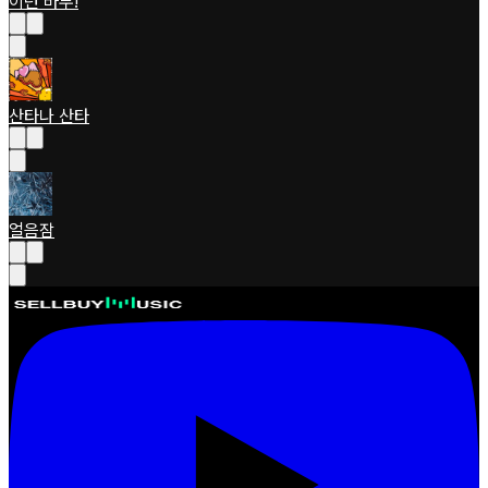
이런 바부!
산타나 산타
얼음잠