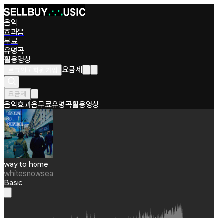
음악
효과음
무료
유명곡
활용영상
요금제
로그인 / 회원가입
요금제
음악
효과음
무료
유명곡
활용영상
way to home
whitesnowsea
Basic