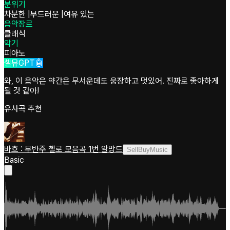
분위기
차분한
|
부드러운
|
여유 있는
음악장르
클래식
악기
피아노
셀뮤GPT🤖
와, 이 음악은 약간은 무서운데도 웅장하고 멋있어. 진짜로 좋아하게
될 것 같아!
유사곡 추천
바흐 : 무반주 첼로 모음곡 1번 알망드
SellBuyMusic
Basic