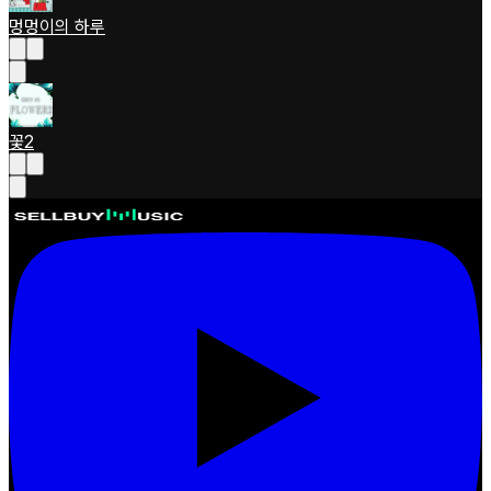
멍멍이의 하루
꽃2