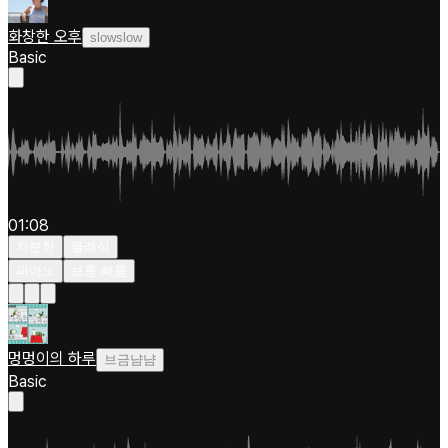
화창한 오후
slowslow
Basic
01:08
차분한
클래식
피아노
보통 빠름
멍멍이의 하루
브금냠냠
Basic