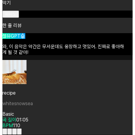
악기
피아노
한 줄 리뷰
셀뮤GPT🤖
와,
이
음악은
약간은
무서운데도
웅장하고
멋있어.
진짜로
좋아하
게
될
것
같아!
recipe
whitesnowsea
Basic
곡 길이
01:05
BPM
110