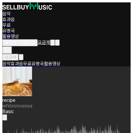
음악
효과음
무료
유명곡
활용영상
요금제
로그인 / 회원가입
요금제
음악
효과음
무료
유명곡
활용영상
recipe
whitesnowsea
Basic