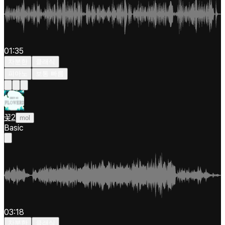
01:35
차분한
클래식
피아노
보통 빠름
꽃2
mol
Basic
03:18
차분한
클래식