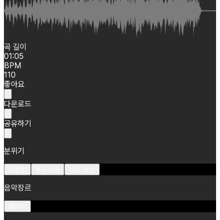
곡 길이
01:05
BPM
110
좋아요
다운로드
공유하기
분위기
차분한
부드러운
여유 있는
음악장르
클래식