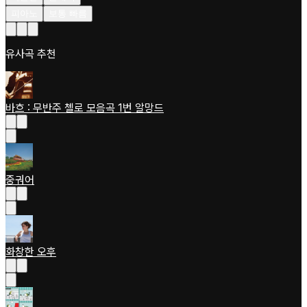
피아노
보통 빠름
유사곡 추천
바흐 : 무반주 첼로 모음곡 1번 알망드
중궈어
화창한 오후