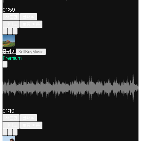
01:59
차분한
클래식
피아노
보통 빠름
중궈어
SellBuyMusic
Premium
01:10
차분한
클래식
피아노
보통 빠름