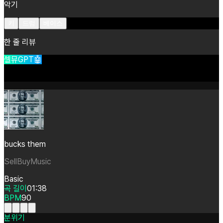
악기
키
드럼
베이스
한 줄 리뷰
셀뮤GPT🤖
bucks them
SellBuyMusic
Basic
곡 길이
01:38
BPM
90
분위기