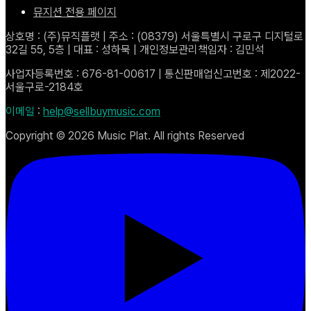
뮤지션 전용 페이지
상호명 : (주)뮤직플랫 | 주소 : (08379) 서울특별시 구로구 디지털로
32길 55, 5층 | 대표 : 성하묵 | 개인정보관리책임자 : 김민석
사업자등록번호 : 676-81-00617 | 통신판매업신고번호 : 제2022-
서울구로-2184호
이메일
:
help@sellbuymusic.com
Copyright ©
2026
Music Plat. All rights Reserved