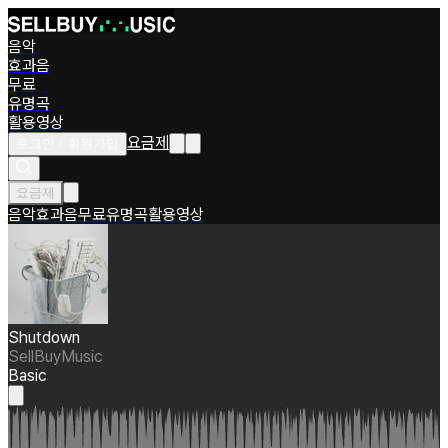
음악
효과음
무료
유명곡
활용영상
요금제
로그인 / 회원가입
요금제
음악
효과음
무료
유명곡
활용영상
Shutdown
SellBuyMusic
Basic