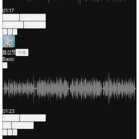
01:17
차분한
힙합/알앤비
일렉기타
아주 빠름
봄산책
리엘
Basic
01:23
차분한
힙합/알앤비
키
아주 빠름