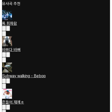
유사곡 추천
록 휘파람
바쁘다 바뻐
Subway walking - Bebop
흔들어 재껴ㅎ