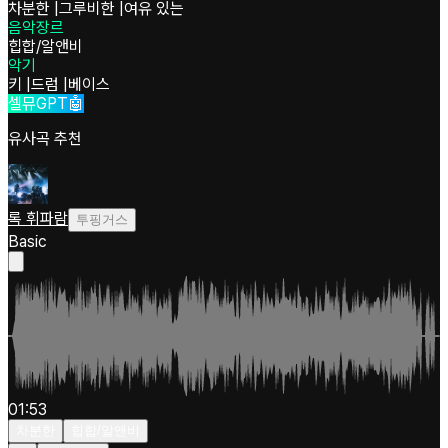
차분한
|
그루비한
|
여유 있는
음악장르
힙합/알앤비
악기
키
|
드럼
|
베이스
셀뮤GPT🤖
유사곡 추천
록 휘파람
투핑거스
Basic
01:53
차분한
힙합/알앤비