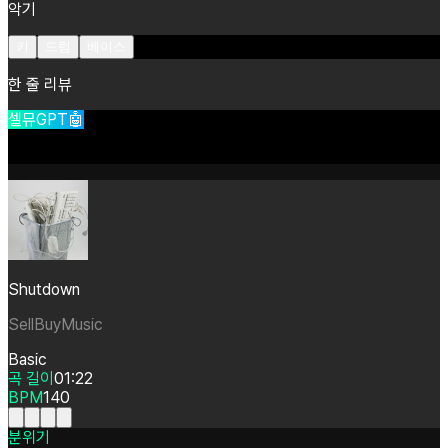
악기
키
드럼
베이스
한 줄 리뷰
셀뮤GPT🤖
Shutdown
SellBuyMusic
Basic
곡 길이
01:22
BPM
140
분위기