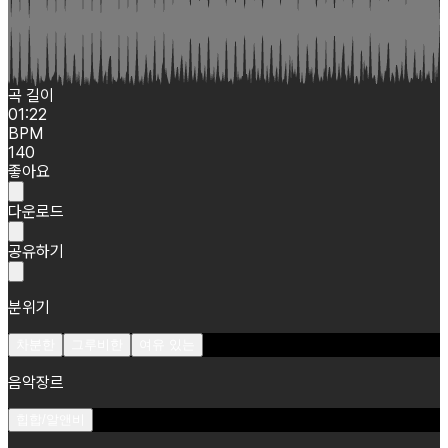
곡 길이
01:22
BPM
140
좋아요
다운로드
공유하기
분위기
차분한
그루비한
여유 있는
음악장르
힙합/알앤비