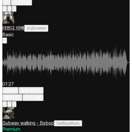
키
아주 빠름
바쁘다 바뻐
브금master
Basic
01:27
차분한
힙합/알앤비
일렉기타
아주 빠름
Subway walking - Bebop
SellBuyMusic
Premium