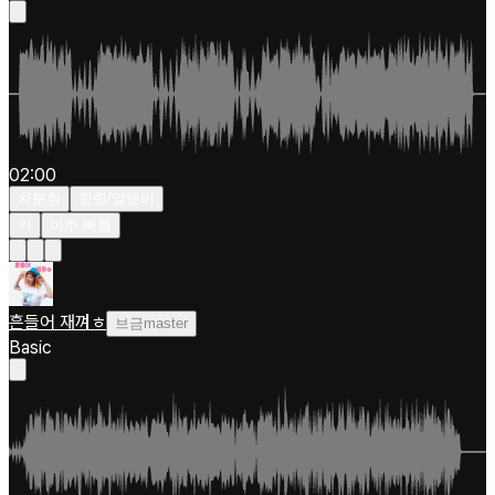
02:00
차분한
힙합/알앤비
키
아주 빠름
흔들어 재껴ㅎ
브금master
Basic