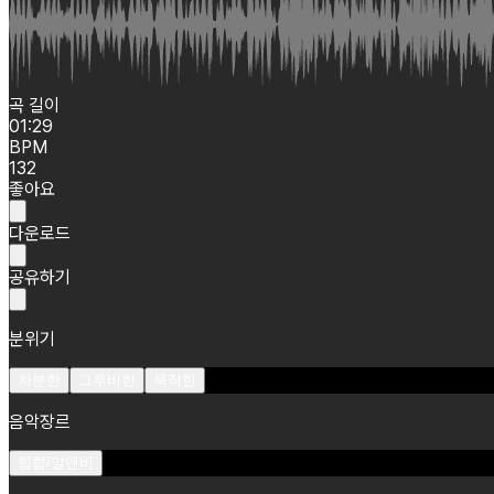
곡 길이
01:29
BPM
132
좋아요
다운로드
공유하기
분위기
차분한
그루비한
묵직한
음악장르
힙합/알앤비