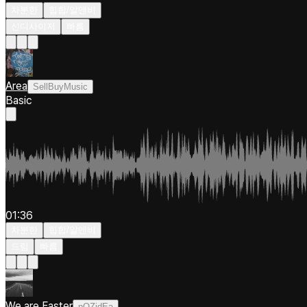
차분한
힙합/알앤비
신디사이저
빠름
Area
SellBuyMusic
Basic
01:36
차분한
힙합/알앤비
드럼
빠름
We are Faster
pOZidEa