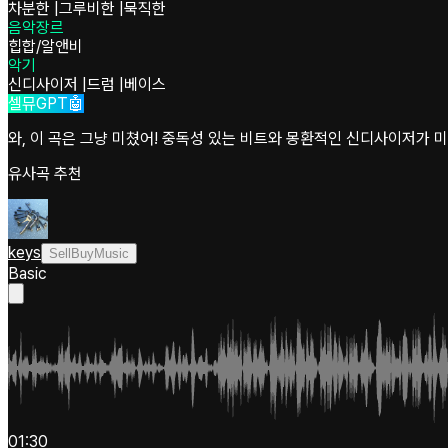
차분한
|
그루비한
|
묵직한
음악장르
힙합/알앤비
악기
신디사이저
|
드럼
|
베이스
셀뮤GPT🤖
와, 이 곡은 그냥 미쳤어! 중독성 있는 비트와 몽환적인 신디사이저가 
유사곡 추천
keys
SellBuyMusic
Basic
01:30