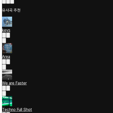
유사곡 추천
keys
Area
We are Faster
Techno Full Shot