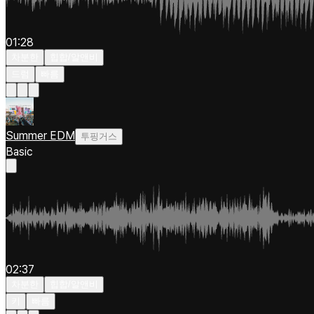
01:28
차분한
힙합/알앤비
드럼
빠름
Summer EDM
투핑거스
Basic
02:37
차분한
힙합/알앤비
키
빠름