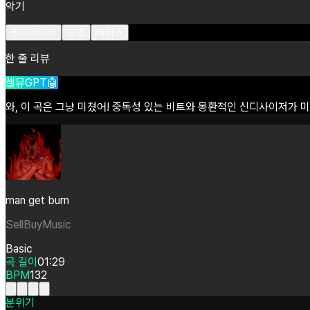
악기
신디사이저
드럼
베이스
한 줄 리뷰
셀뮤GPT🤖
와,
이
곡은
그냥
미쳤어!
중독성
있는
비트와
몽환적인
신디사이저가
미
man get burn
SellBuyMusic
Basic
곡 길이
01:29
BPM
132
분위기