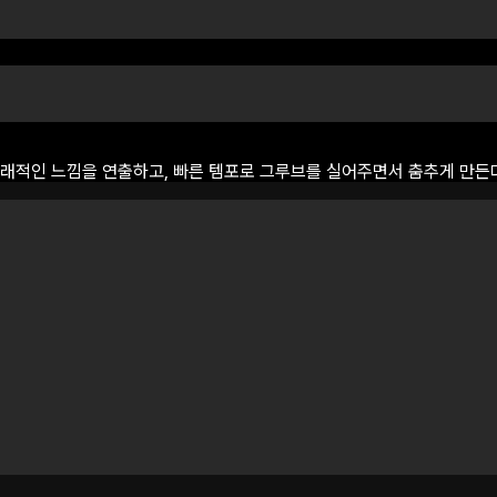
래적인
느낌을
연출하고,
빠른
템포로
그루브를
실어주면서
춤추게
만든