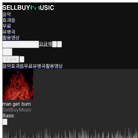
음악
효과음
무료
유명곡
활용영상
요금제
로그인 / 회원가입
요금제
음악
효과음
무료
유명곡
활용영상
man get burn
SellBuyMusic
Basic