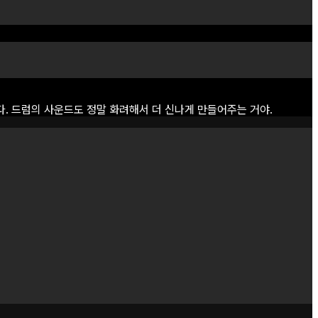
다.
드럼의
사운드도
정말
화려해서
더
신나게
만들어주는
거야.