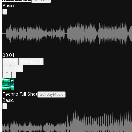
Basic
03:01
차분한
힙합/알앤비
키
빠름
Techno Full Shot
SellBuyMusic
Basic