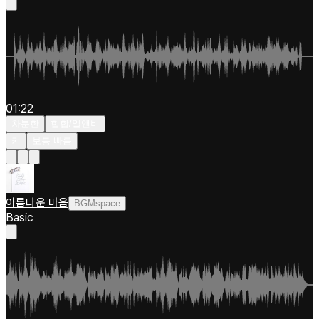
01:22
차분한
힙합/알앤비
키
보통 빠름
아름다운 마음
BGMspace
Basic