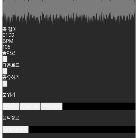
곡 길이
01:32
BPM
105
좋아요
다운로드
공유하기
분위기
차분한
부드러운
여유 있는
음악장르
힙합/알앤비