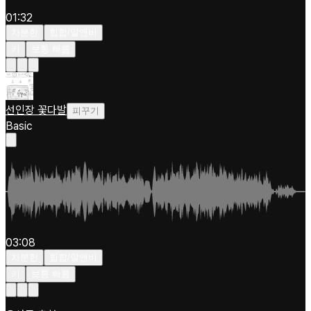
01:32
차분한
힙합/알앤비
키
보통 빠름
선인장 꽃다발
피꾸기
Basic
03:08
차분한
힙합/알앤비
키
보통 빠름