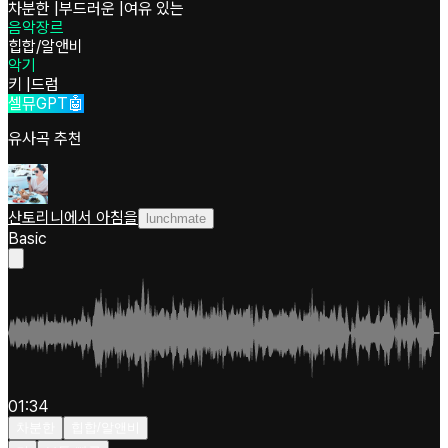
차분한
|
부드러운
|
여유 있는
음악장르
힙합/알앤비
악기
키
|
드럼
셀뮤GPT🤖
유사곡 추천
산토리니에서 아침을
lunchmate
Basic
01:34
차분한
힙합/알앤비