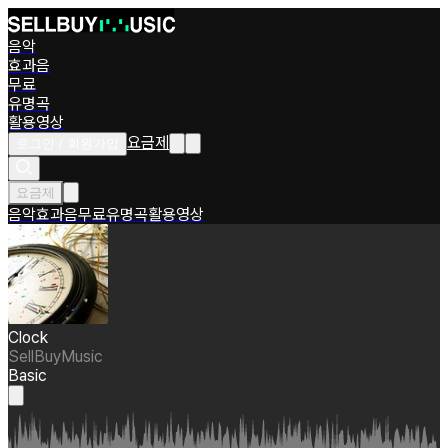
음악
효과음
무료
유명곡
활용영상
요금제
로그인 / 회원가입
요금제
음악
효과음
무료
유명곡
활용영상
Clock
SellBuyMusic
Basic