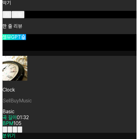
악기
키
드럼
한 줄 리뷰
셀뮤GPT🤖
Clock
SellBuyMusic
Basic
곡 길이
01:32
BPM
105
분위기