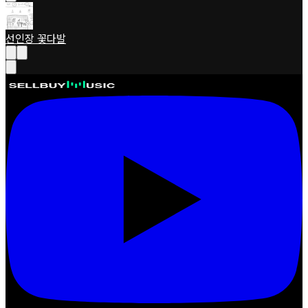
선인장 꽃다발