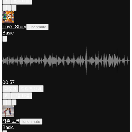
키
보통 빠름
Toy's Story
lunchmate
Basic
00:57
차분한
힙합/알앤비
키
보통 빠름
작은 고백
lunchmate
Basic