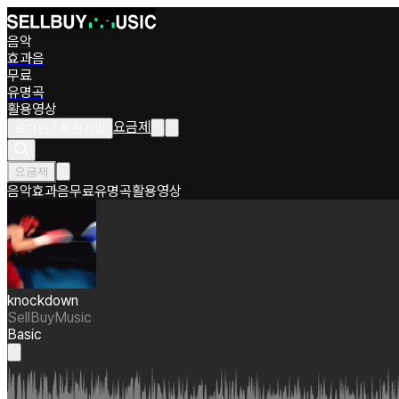
음악
효과음
무료
유명곡
활용영상
요금제
로그인 / 회원가입
요금제
음악
효과음
무료
유명곡
활용영상
knockdown
SellBuyMusic
Basic