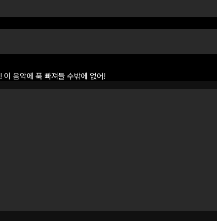
!
이
음악에
푹
빠져들
수밖에
없어!