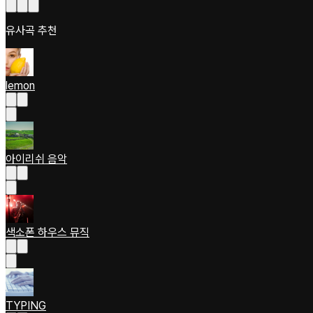
유사곡 추천
lemon
아이리쉬 음악
색소폰 하우스 뮤직
TYPING