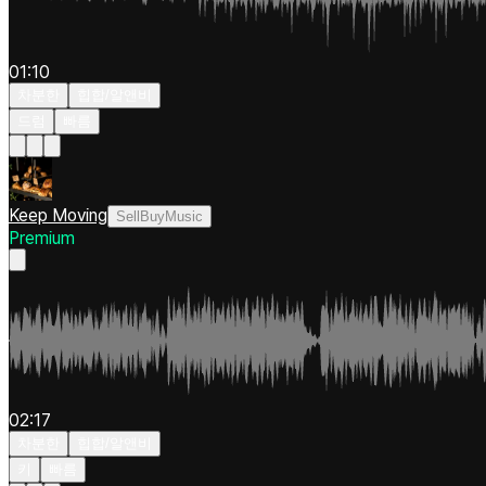
01:10
차분한
힙합/알앤비
드럼
빠름
Keep Moving
SellBuyMusic
Premium
02:17
차분한
힙합/알앤비
키
빠름