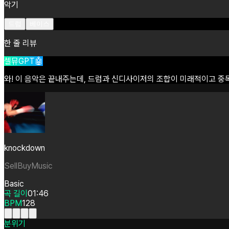
악기
드럼
베이스
한 줄 리뷰
셀뮤GPT🤖
와!
이
음악은
끝내주는데,
드럼과
신디사이저의
조합이
미래적이고
중
knockdown
SellBuyMusic
Basic
곡 길이
01:46
BPM
128
분위기