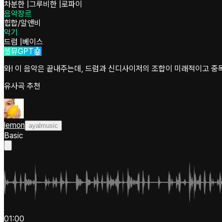
차분한
|
그루비한
|
로파이
음악장르
힙합/알앤비
악기
드럼
|
베이스
셀뮤GPT🤖
와! 이 음악은 끝내주는데, 드럼과 신디사이저의 조합이 미래적이고 중독
유사곡 추천
lemon
ayalmusic
Basic
01:00