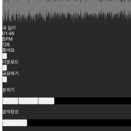
곡 길이
01:46
BPM
128
좋아요
다운로드
공유하기
분위기
차분한
그루비한
로파이
음악장르
힙합/알앤비