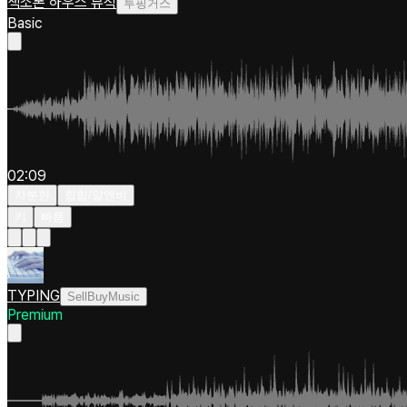
색소폰 하우스 뮤직
투핑거스
Basic
02:09
차분한
힙합/알앤비
키
빠름
TYPING
SellBuyMusic
Premium