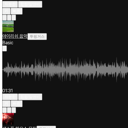
차분한
힙합/알앤비
키
빠름
아이리쉬 음악
투핑거스
Basic
01:31
차분한
힙합/알앤비
키
빠름