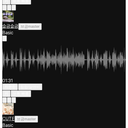
키
보통 빠름
슬금슬금
브금master
Basic
01:31
차분한
힙합/알앤비
키
보통 빠름
CUTE
브금master
Basic