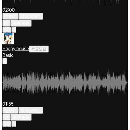
02:00
차분한
힙합/알앤비
키
보통 빠름
Happy house
브금냠냠
Basic
01:55
차분한
힙합/알앤비
키
보통 빠름