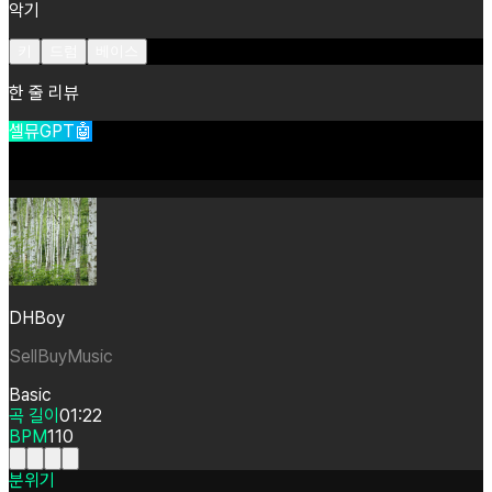
악기
키
드럼
베이스
한 줄 리뷰
셀뮤GPT🤖
DHBoy
SellBuyMusic
Basic
곡 길이
01:22
BPM
110
분위기