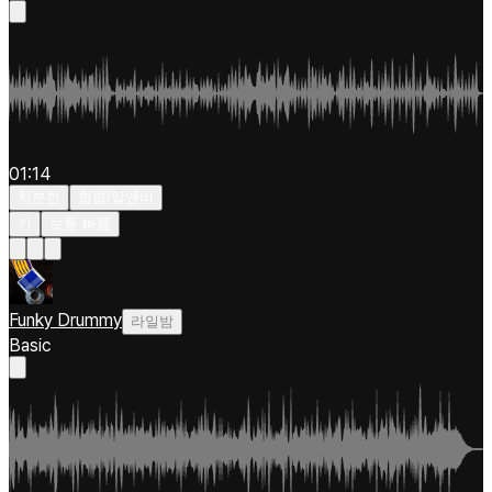
01:14
차분한
힙합/알앤비
키
보통 빠름
Funky Drummy
라일밤
Basic