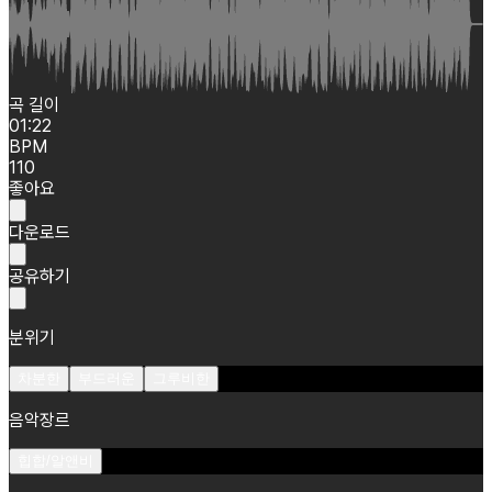
곡 길이
01:22
BPM
110
좋아요
다운로드
공유하기
분위기
차분한
부드러운
그루비한
음악장르
힙합/알앤비