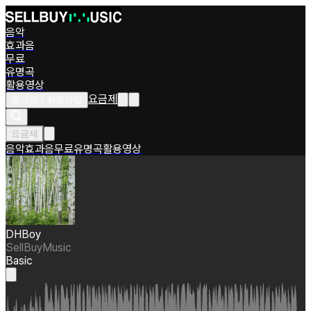
음악
효과음
무료
유명곡
활용영상
요금제
로그인 / 회원가입
요금제
음악
효과음
무료
유명곡
활용영상
DHBoy
SellBuyMusic
Basic