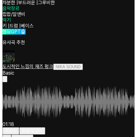
차분한
|
부드러운
|
그루비한
음악장르
힙합/알앤비
악기
키
|
드럼
|
베이스
셀뮤GPT🤖
유사곡 추천
도시적인 느낌의 재즈 펑크
NIKA SOUND
Basic
01:18
차분한
힙합/알앤비