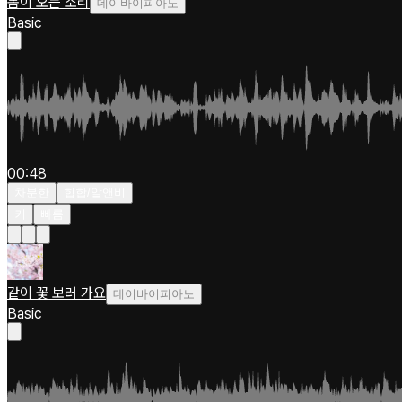
봄이 오는 소리
데이바이피아노
Basic
00:48
차분한
힙합/알앤비
키
빠름
같이 꽃 보러 가요
데이바이피아노
Basic