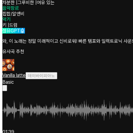
차분한
|
그루비한
|
여유 있는
음악장르
힙합/알앤비
악기
키
|
드럼
셀뮤GPT🤖
와, 이 노래는 정말 미래적이고 신비로워! 빠른 템포와 일렉트로닉 사운
유사곡 추천
Vanilla latte
데이바이피아노
Basic
01:39