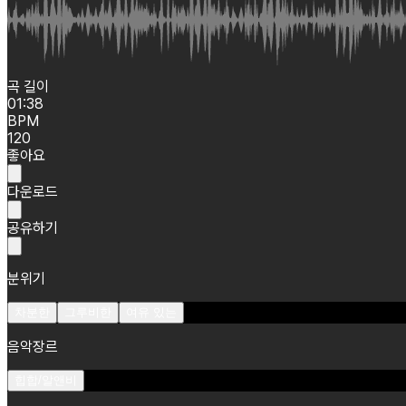
곡 길이
01:38
BPM
120
좋아요
다운로드
공유하기
분위기
차분한
그루비한
여유 있는
음악장르
힙합/알앤비