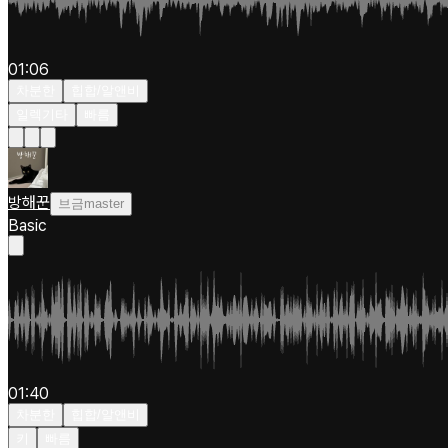
01:06
차분한
힙합/알앤비
일렉기타
빠름
방해꾼
브금master
Basic
01:40
차분한
힙합/알앤비
키
빠름