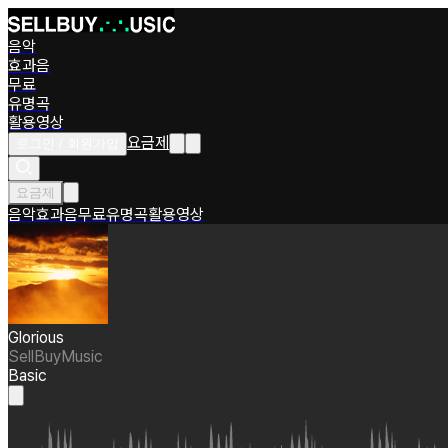
음악
효과음
무료
유명곡
활용영상
요금제
로그인 / 회원가입
요금제
음악
효과음
무료
유명곡
활용영상
Glorious
SellBuyMusic
Basic