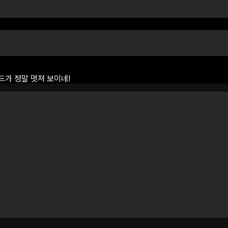
드가
정말
멋져
보이네!