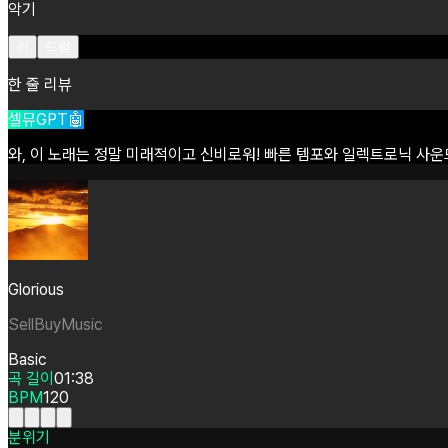
악기
키
드럼
한 줄 리뷰
셀뮤GPT🤖
와,
이
노래는
정말
미래적이고
신비로워!
빠른
템포와
일렉트로닉
사운
Glorious
SellBuyMusic
Basic
곡 길이
01:38
BPM
120
분위기