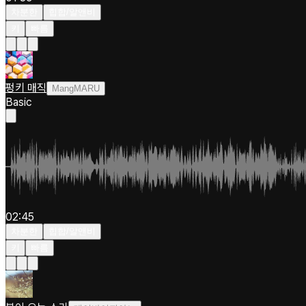
차분한
힙합/알앤비
키
빠름
펑키 매직
MangMARU
Basic
02:45
차분한
힙합/알앤비
키
빠름