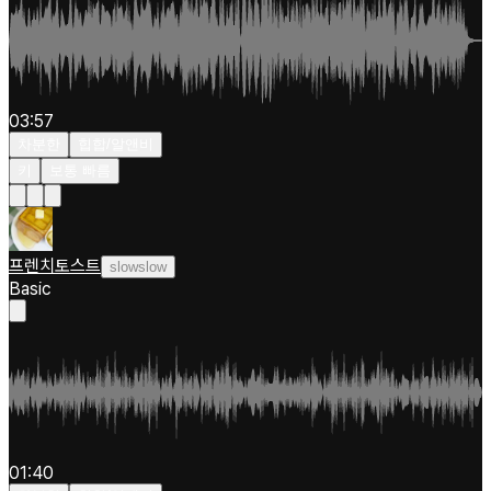
03:57
차분한
힙합/알앤비
키
보통 빠름
프렌치토스트
slowslow
Basic
01:40