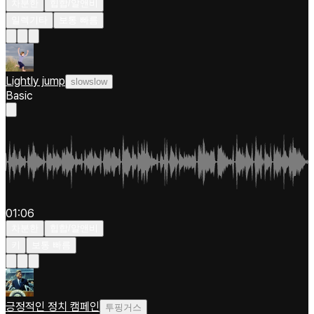
차분한
힙합/알앤비
일렉기타
보통 빠름
Lightly jump
slowslow
Basic
01:06
차분한
힙합/알앤비
키
보통 빠름
긍정적인 정치 캠페인
투핑거스