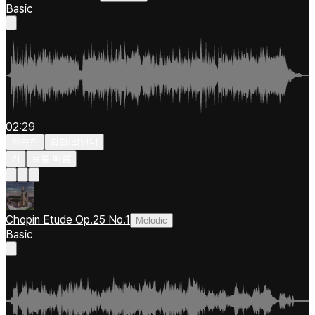
Basic
02:29
차분한
힙합/알앤비
키
보통 빠름
Chopin Etude Op.25 No.1
Melodic
Basic