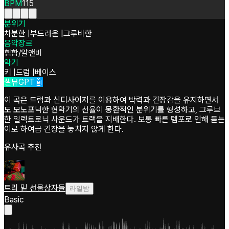
BPM
115
분위기
차분한
|
부드러운
|
그루비한
음악장르
힙합/알앤비
악기
키
|
드럼
|
베이스
셀뮤GPT🤖
이 곡은 드럼과 신디사이저를 이용하여 박력과 긴장감을 유지하면서
도 모노포닉한 현악기의 선율이 몽환적인 분위기를 형성하고, 그루브
한 일렉트로닉 사운드가 트랙을 지배한다. 보통 빠른 템포로 인해 듣는
이로 하여금 긴장을 놓치지 않게 한다.
유사곡 추천
트리 밑 선물상자들
라일밤
Basic