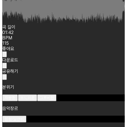
곡 길이
01:42
BPM
115
좋아요
다운로드
공유하기
분위기
차분한
부드러운
그루비한
음악장르
힙합/알앤비