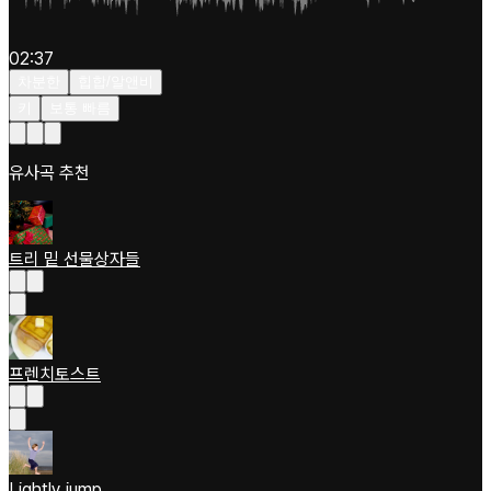
02:37
차분한
힙합/알앤비
키
보통 빠름
유사곡 추천
트리 밑 선물상자들
프렌치토스트
Lightly jump