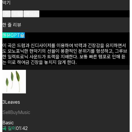
악기
키
드럼
베이스
한 줄 리뷰
셀뮤GPT🤖
이
곡은
드럼과
신디사이저를
이용하여
박력과
긴장감을
유지하면서
도
모노포닉한
현악기의
선율이
몽환적인
분위기를
형성하고,
그루브
한
일렉트로닉
사운드가
트랙을
지배한다.
보통
빠른
템포로
인해
듣
는
이로
하여금
긴장을
놓치지
않게
한다.
3Leaves
SellBuyMusic
Basic
곡 길이
01:42