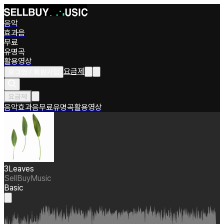
음악
효과음
무료
유명곡
활용영상
요금제
로그인 / 회원가입
요금제
음악
효과음
무료
유명곡
활용영상
3Leaves
SellBuyMusic
Basic